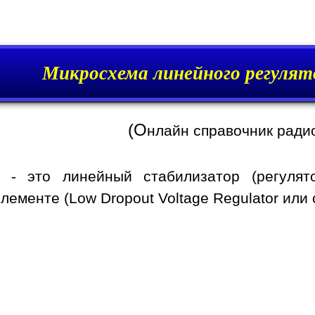
Микросхема линейного регулят
(О
нлайн справочник ради
- это линейный стабилизатор (регуля
ементе (Low Dropout Voltage Regulator или