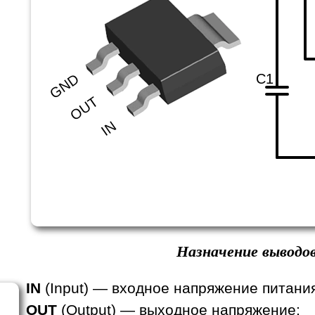
C1
GND
OUT
IN
Назначение выводов
IN
(Input) — входное напряжение питани
OUT
(Output) — выходное напряжение;