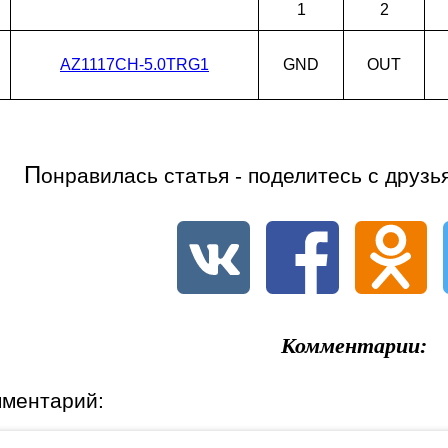
1
2
AZ1117CH-5.0TRG1
GND
OUT
П
онравилась статья - поделитесь с друзь
Комментарии:
мментарий: