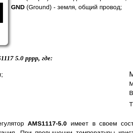
GND
(Ground) - земля, общий провод;
1117
5.0 pppp, где:
;
М
В
Т
егулятор
AMS1117-5.0
имеет в своем сост
ыкания. При превышении температуры кри