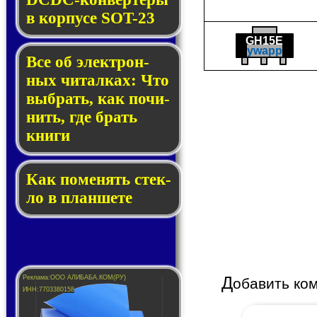
в кор­пу­се SOT-23
GH15E
ywapp
Все об элек­трон­
ных чи­тал­ках: Что
выб­рать, как по­чи­
нить, где брать
кни­ги
Как по­ме­нять стек­
ло в планшете
Д
обавить ко