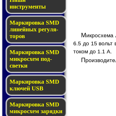
инструменты
Маркировка SMD
ли­ней­ных ре­гу­ля­
М
икросхема
то­ров
6.5 до 15 вольт
током до 1.1 A.
Маркировка SMD
мик­ро­схем под­
П
роизводите
свет­ки
Маркировка SMD
клю­чей USB
Маркировка SMD
мик­рос­хем за­ряд­ки