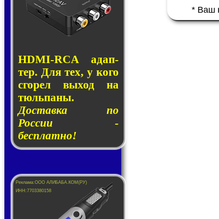
* Ваш
HDMI-RCA адап­
тер. Для тех, у кого
сго­рел вы­ход на
тюль­па­ны.
Доставка по
России -
бесплатно!