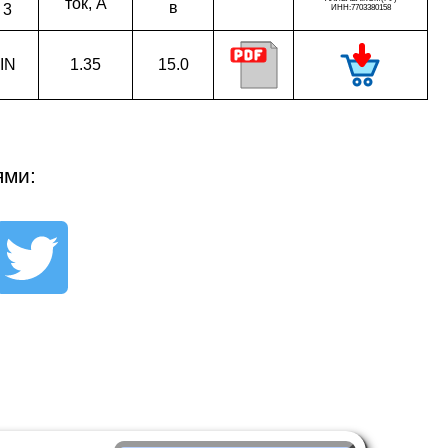
ток, A
в
3
IN
1.35
15.0
ями: