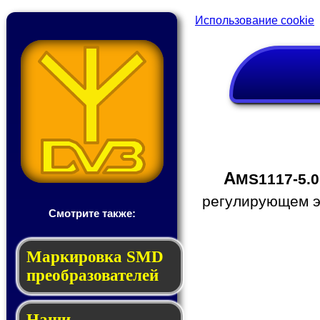
Использование cookie
A
MS1117-5.0
регулирующем эл
Смотрите также:
Мар­ки­ров­ка SMD
пре­об­ра­зо­ва­те­лей
Наши