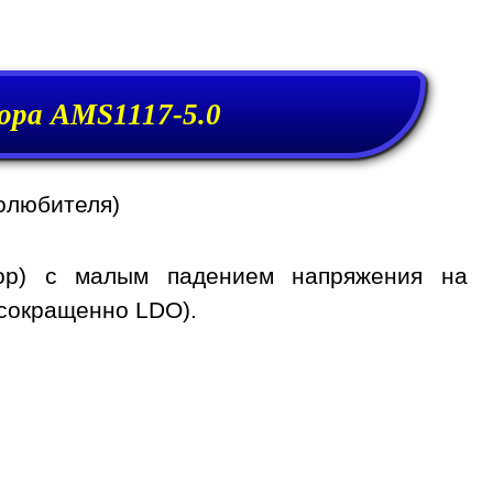
ора AMS1117-5.0
олюбителя)
тор) с малым падением напряжения на
 сокращенно LDO).