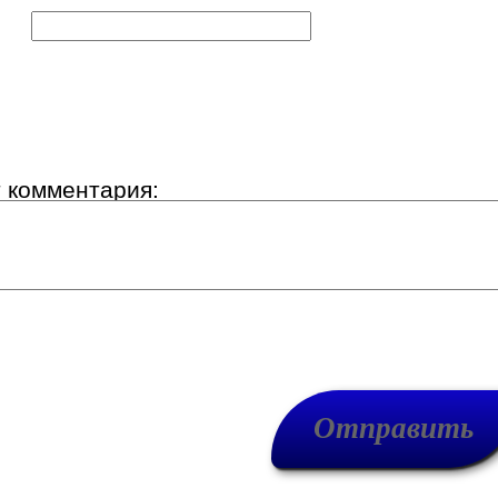
к:
т комментария: