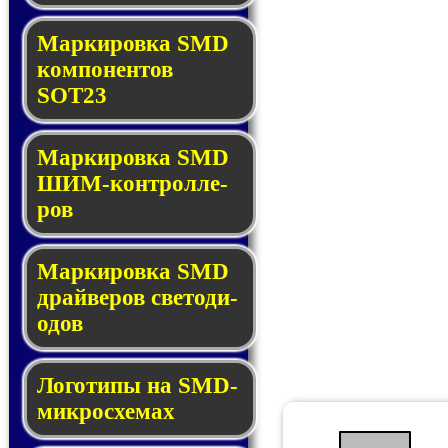
Маркировка SMD
ком­по­нен­тов
SOT23
Маркировка SMD
ШИМ-кон­трол­ле­
ров
Маркировка SMD
драй­ве­ров све­то­ди­
о­дов
Логотипы на SMD-
мик­ро­схе­мах