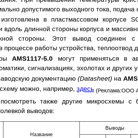
мально допустимого выходного тока, подача
 изготовлена в пластмассовом корпусе S
 вдоль длинной стороны корпуса и массив
ожной стороны. Этот вывод соединен 
 процессе работы устройства, теплоотвод д
оры
AMS1117-5.0
могут применяться в авт
оматики, сигнализациях, эхолотах и других 
заводскую документацию
(Datasheet)
на
AMS1
осхему можно, например,
здесь
(Реклама:ООО 
 посмотреть также другие микросхемы с 
колевкой выводов:
Выводы
Наз­ва­ние