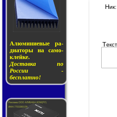
Н
и
Алюминие­вые ра­
Т
екс
ди­а­то­ры на са­мо­
клей­ке.
Доставка по
России -
бесплатно!