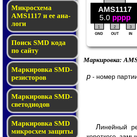
Микросхема
AMS1117
AMS1117 и ее ана­
5.0
pppp
ло­ги
1
2
3
GND
OUT
IN
Поиск SMD ко­да
по сай­ту
Маркировка:
AMS
Маркировка SMD-
p
- номер партии
ре­зис­то­ров
Маркировка SMD-
све­то­дио­дов
Мар­ки­ров­ка SMD
Л
инейный р
мик­рос­хем защиты
короткого зам