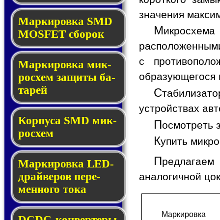
значения макси
Мар­ки­ров­ка SMD
М
икросхема
MOSFET сбо­рок
расположенными
с противопол
Мар­ки­ров­ка мик­
образующегося в
ро­схем за­щи­ты ба­
та­рей
С
табилизат
устройствах авт
Корпуса SMD мик­
П
осмотреть 
ро­схем
К
упить микр
П
редлагаем
Маркировка LED-
драй­ве­ров пе­ре­
аналогичной цо
мен­но­го то­ка
Мар­ки­ров­ка
DCDC-кон­вер­те­ры