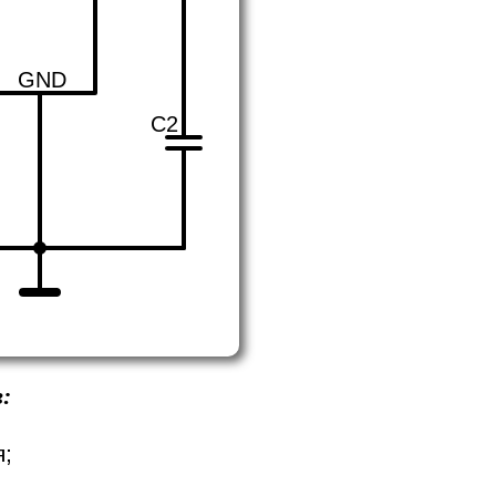
GND
C2
:
я;