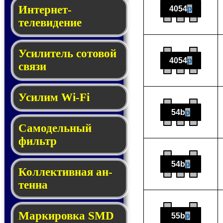
Интернет-
4054
p
телевидение
Усилитель сотовой
4054
p
связи
Усилим Wi-Fi
54b
p
Самодельный
фильтр
54b
p
Кол­лек­тив­ная ан­
тен­на
Мар­ки­ров­ка SMD
55b
p