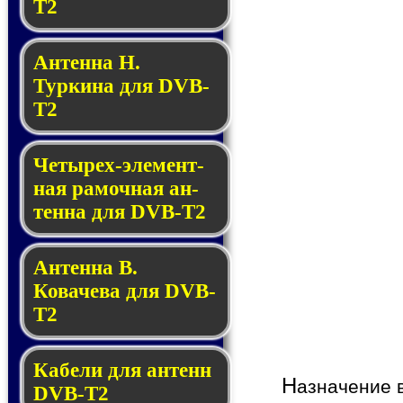
T2
Антенна Н.
Туркина для DVB-
T2
Четырех-эле­мент­
ная ра­моч­ная ан­
тен­на для DVB-T2
Антенна В.
Ковачева для DVB-
T2
Кабели для антенн
Н
азначение 
DVB-T2