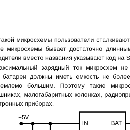
такой микросхемы пользователи сталкивают
ие микросхемы бывает достаточно длинны
одители вместо названия указывают код на 
максимальный зарядный ток микросхем н
 батареи должны иметь емкость не более
иемлемо большим. Поэтому такие микрос
шниках, малогабаритных колонках, радиопри
тронных приборах.
+5V
IN
BAT