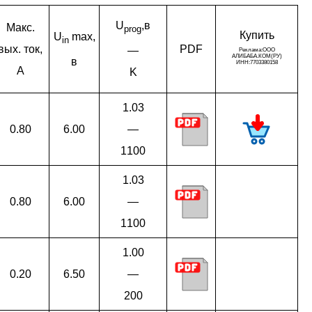
U
,в
Макс.
prog
Ку­пить
U
max,
in
вых. ток,
PDF
—
в
A
K
1.03
0.80
6.00
—
1100
1.03
0.80
6.00
—
1100
1.00
0.20
6.50
—
200