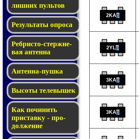
лишних пуль­тов
2KA
p
Результаты опроса
Реб­рис­то-стерж­не­
2YL
p
вая ан­тен­на
Антенна-пушка
3KA
p
Высоты телевышек
Как починить
3KA
p
прис­тав­ку - про­
дол­же­ние