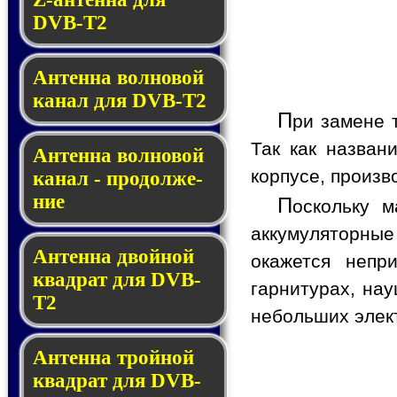
DVB-T2
Антенна волновой
канал для DVB-T2
П
ри замене 
Так как назван
Антенна вол­но­вой
корпусе, произв
ка­нал - про­дол­же­
ние
П
оскольку 
аккумуляторные
Антенна двойной
окажется непр
квад­рат для DVB-
гарнитурах, нау
T2
небольших элек
Антенна тройной
квад­рат для DVB-