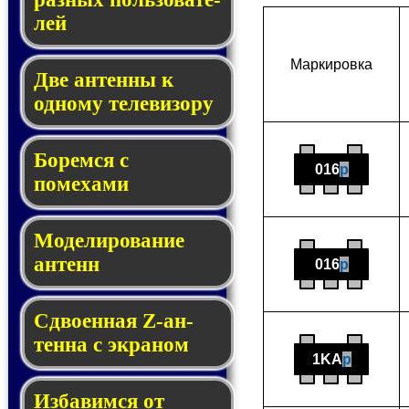
лей
Мар­ки­ров­ка
Две антенны к
одному те­ле­ви­зору
Боремся с
016
p
помехами
Мо­де­ли­ро­ва­ние
антенн
016
p
Сдвоенная Z-ан­
тен­на с эк­ра­ном
1KA
p
Избавимся от