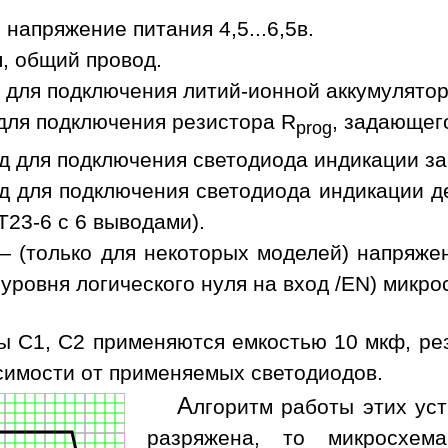
напряжение питания 4,5...6,5в.
, общий провод.
для подключения литий-ионной аккумулятор
для подключения резистора R
, задающего
prog
 для подключения светодиода индикации за
 для подключения светодиода индикации де
T23-6 с 6 выводами).
 (только для некоторых моделей) напряже
 уровня логического нуля на вход /EN) микр
ы C1, C2 применяются емкостью 10 мкф, ре
симости от применяемых светодиодов.
А
лгоритм работы этих ус
разряжена, то микросхем