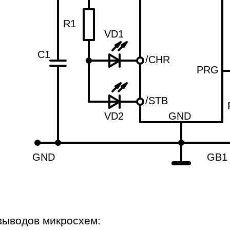
R1
VD1
C1
/CHR
PRG
/STB
VD2
GND
GND
GB1 
выводов микросхем: