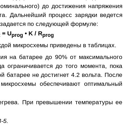
номинального) до достижения напряжения
ьта. Дальнейший процесс зарядки ведется
 задается по следующей формуле:
= U
• K / R
t
prog
prog
ждой микросхемы приведены в таблицах.
ия на батарее до 90% от максимального
яда ограничивается до того момента, пока
й батарее не достигнет 4.2 вольта. После
и микросхемы обеспечивают оптимальный
егрева. При превышении температуры ее
-5.