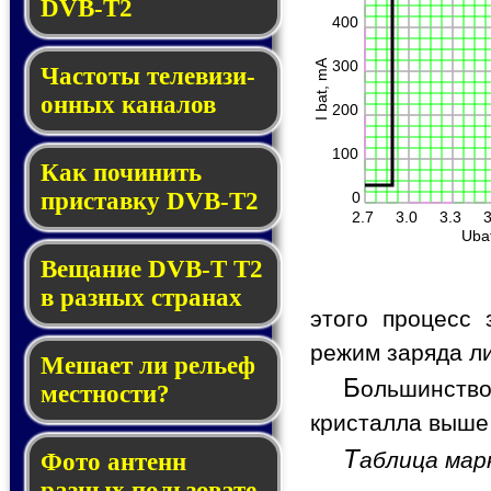
DVB-T2
400
I bat, mA
300
Частоты те­ле­ви­зи­
он­ных каналов
200
100
Как починить
прис­тав­ку DVB-T2
0
2.7
3.0
3.3
3
Uba
Вещание DVB-T T2
в раз­ных стра­нах
этого процесс
режим заряда л
Мешает ли рель­еф
Б
ольшинство
мест­нос­ти?
кристалла выше 
Т
аблица мар
Фото антенн
разных поль­зо­ва­те­