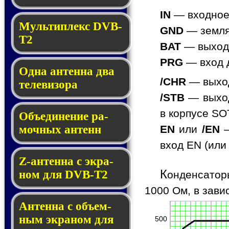
IN
— входное 
Мультиплекс DVB-
GND
— земля
T2
BAT
— выход 
PRG
— вход 
Одна антенна два
/CHR
— выход
теле­ви­зора
/STB
— выход
в корпусе SO
Объединение ра­
моч­ных ан­тенн
EN
или
/EN
—
вход EN (или
Z-антенна с эк­ра­
К
ном для DVB-T2
онденсатор
1000 Ом, в зави
Антенна с объем­
ным эк­ра­ном для
500