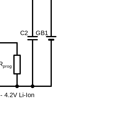
C2
GB1
R
prog
- 4.2V Li-Ion