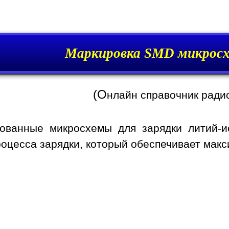
Маркировка SMD микросх
(О
нлайн справочник ради
ованные микросхемы для зарядки литий-ио
оцесса зарядки, который обеспечивает мак