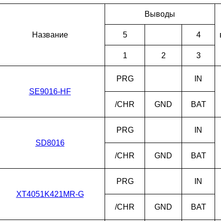
Выводы
Наз­ва­ние
5
4
1
2
3
PRG
IN
SE9016-HF
/CHR
GND
BAT
PRG
IN
SD8016
/CHR
GND
BAT
PRG
IN
XT4051K421MR-G
/CHR
GND
BAT