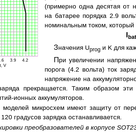
(примерно одна десятая от 
на батарее порядка 2.9 вол
номинальным током, который
I
ba
З
начения U
и K для ка
prog
П
ри увеличении напряжен
.6
3.9
4.2
t, V
порога (4.2 вольта) ток зар
напряжение на аккумуляторно
 заряда прекращается. Таким образом эт
итий-ионных аккумуляторов.
 моделей микросхем имеют защиту от пер
120 градусов зарядка останавливается.
кировки преобразователей в корпусе SOT23