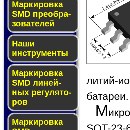
2.8±0.3mm
Мар­ки­ров­ка
SMD пре­об­ра­
зо­ва­те­лей
Наши
2 x 0.95mm
инструменты
Маркировка
литий-и
SMD ли­ней­
ных ре­гу­ля­то­
батареи.
ров
М
икр
Маркировка
SOT-23-6