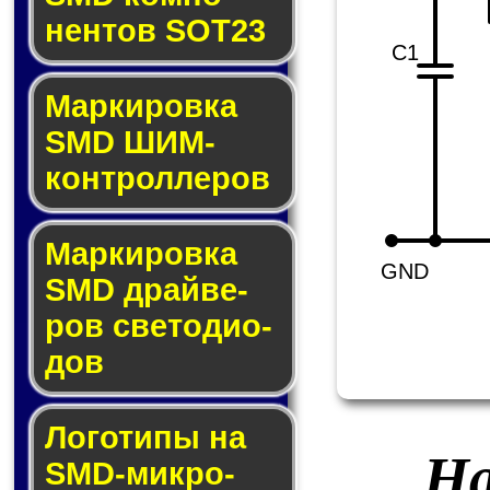
нен­тов SOT23
C1
Маркировка
SMD ШИМ-
кон­трол­ле­ров
Маркировка
GND
SMD драй­ве­
ров све­то­ди­о­
дов
Логотипы на
На
SMD-мик­ро­