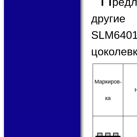
П
ред
другие
SLM6401
цоколевк
Мар­ки­ров­
ка