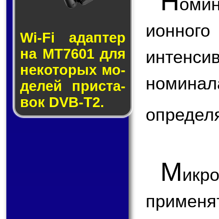
Н
оми
ионног
Wi-Fi адап­тер
на MT7601 для
интенс
не­ко­то­рых мо­
номин
де­лей прис­та­
вок DVB-T2.
определ
М
ик
применя