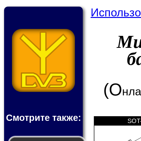
Использо
Ми
б
(О
нла
Смотрите также:
SOT-