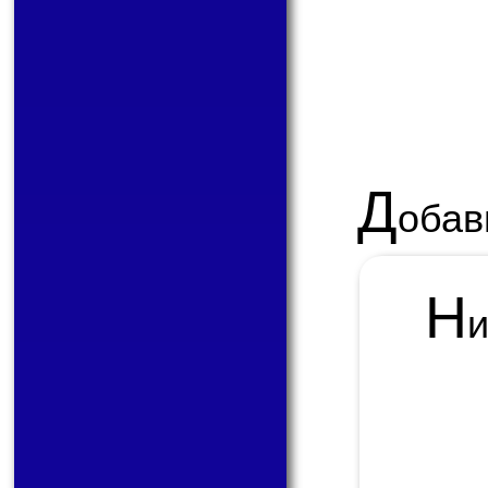
Д
обав
Н