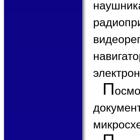
наушни
радиопр
видеор
навигат
электрон
П
ос
докум
микросх