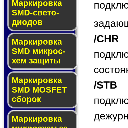
Маркировка
подк
SMD-све­то­
дио­дов
задающ
/CHR
(
Мар­ки­ров­ка
SMD мик­рос­
подкл
хем защиты
состоя
Мар­ки­ров­ка
/STB
(
SMD MOSFET
сбо­рок
подкл
дежурн
Мар­ки­ров­ка