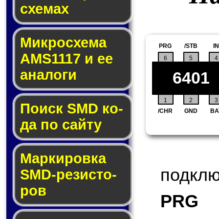
схе­мах
Микросхема
PRG
/STB
IN
AMS1117 и ее
6
5
4
ана­ло­ги
6401
1
2
3
Поиск SMD ко­
/CHR
GND
BA
да по сай­ту
Маркировка
подклю
SMD-ре­зис­то­
ров
PRG
(