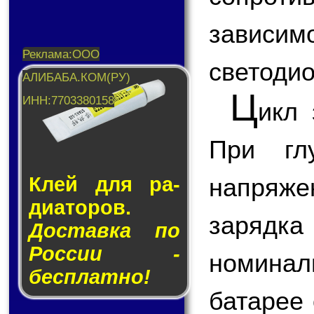
завис
светодио
Ц
икл 
При гл
напряже
Клей для ра­
ди­а­то­ров.
зарядка
Доставка по
России -
номина
бесплатно!
батарее 