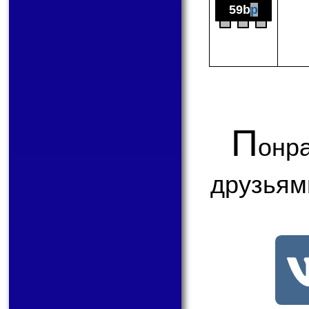
59b
p
П
онр
друзьям