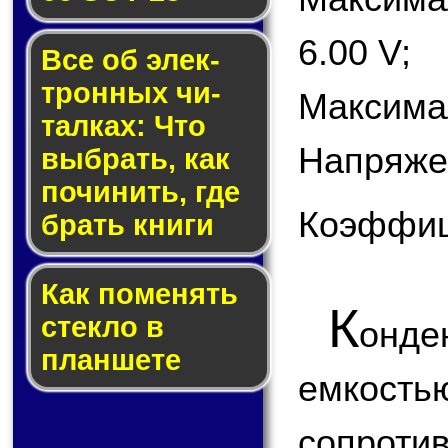
6.00 V;
Все об элек­
трон­ных чи­
Максимал
тал­ках: Что
Напряже
выб­рать, как
по­чи­нить, где
Коэффици
брать кни­ги
Как по­ме­нять
К
стек­ло в
онде
планшете
емкость
сопроти