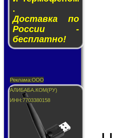
.
Доставка по
России -
бесплатно!