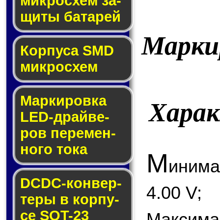
мик­ро­схем за­
щи­ты ба­та­рей
Марки
Корпуса SMD
мик­ро­схем
Маркировка
Хара
LED-драй­ве­
ров пе­ре­мен­
но­го то­ка
М
иним
DCDC-кон­вер­
4.00 V;
те­ры в кор­пу­
се SOT-23
Максим