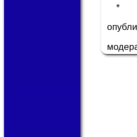
* 
опуб
модер