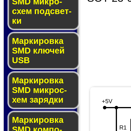
SMD мик­ро­
схем под­свет­
ки
Маркировка
SMD клю­чей
USB
Маркировка
SMD мик­рос­
хем за­ряд­ки
+5V
Маркировка
R1
SMD ком­по­