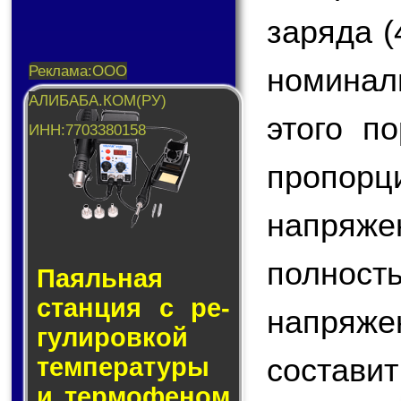
заряда (
номинал
этого п
пропо
напряже
полнос
Паяльная
стан­ция с ре­
напряже
гу­ли­ров­кой
составит
тем­пе­ра­ту­ры
и тер­мо­фе­ном