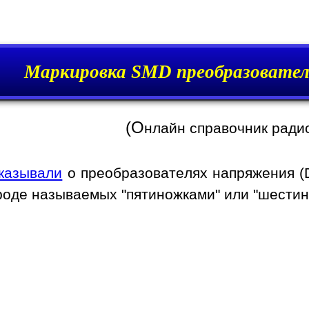
Маркировка SMD преобразовател
(О
нлайн справочник ради
казывали
о преобразователях напряжения (
роде называемых "пятиножками" или "шестин