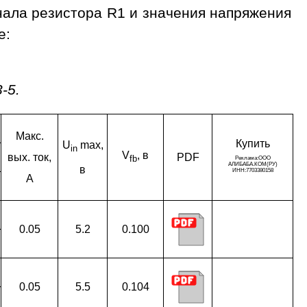
нала резистора R1 и значения напряжения
е:
-5.
Макс.
Ку­пить
U
max,
in
V
, в
вых. ток,
PDF
fb
в
A
0.05
5.2
0.100
0.05
5.5
0.104