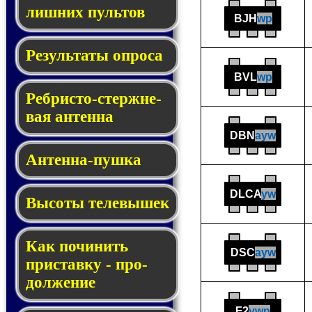
лишних пуль­тов
BJH
wp
Результаты опроса
BVL
wp
Реб­рис­то-стерж­не­
вая ан­тен­на
DBN
ayw
Антенна-пушка
DLCA
yw
Высоты телевышек
Как починить
DSC
ayw
прис­тав­ку - про­
дол­же­ние
F2
ywp