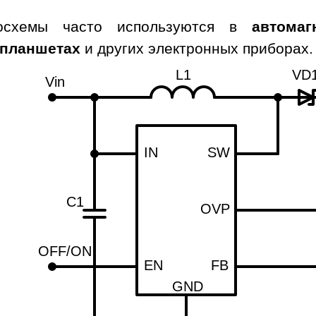
осхемы часто используются в
автомаг
 планшетах
и других электронных приборах.
L1
VD
Vin
IN
SW
C1
OVP
OFF/ON
EN
FB
GND