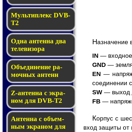
Мультиплекс DVB-
T2
Одна антенна два
Н
азначение 
теле­ви­зора
IN
— входное 
GND
— земля
Объединение ра­
EN
— напряже
моч­ных ан­тенн
соединении с
SW
— выход 
Z-антенна с эк­ра­
ном для DVB-T2
FB
— напряже
К
орпус с шес
Антенна с объем­
ным эк­ра­ном для
вход защиты от 