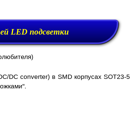
ей LED подсветки
олюбителя)
DC/DC converter) в SMD корпусах SOT23-5
ожками".