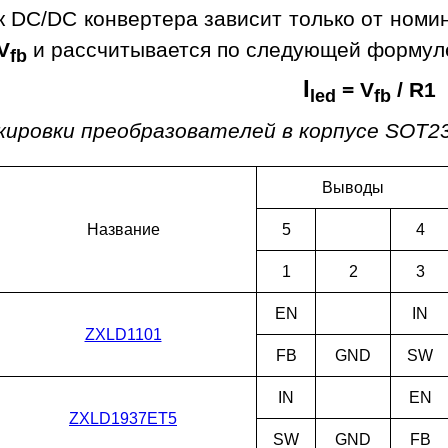
к DC/DC конвертера зависит только от номи
V
и рассчитывается по следующей формул
fb
I
= V
/ R1
led
fb
кировки преобразователей в корпусе SOT23
Выводы
Наз­ва­ние
5
4
1
2
3
EN
IN
ZXLD1101
FB
GND
SW
IN
EN
ZXLD1937ET5
SW
GND
FB