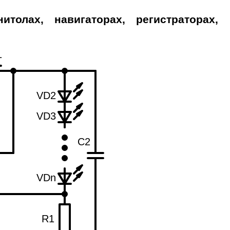
нитолах, навигаторах, регистраторах,
1
VD2
VD3
C2
VDn
R1