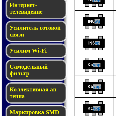
Интернет-
телевидение
IN6
wp
Усилитель сотовой
связи
IN6
yp
Усилим Wi-Fi
Ka
ypp
Самодельный
фильтр
Kb
ypp
Кол­лек­тив­ная ан­
тен­на
Kc
ypp
Мар­ки­ров­ка SMD