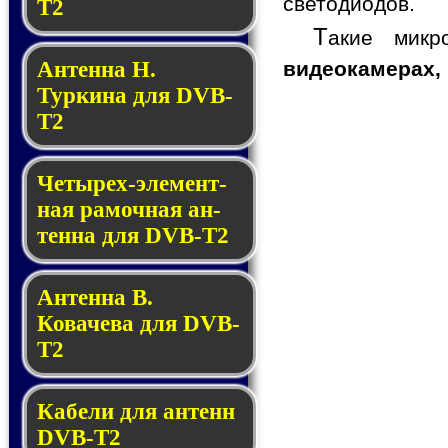
светодиодов.
T2
Т
акие микр
видеокамерах,
Антенна Н.
Туркина для DVB-
T2
Четырех-эле­мент­
ная ра­моч­ная ан­
тен­на для DVB-T2
Антенна В.
Ковачева для DVB-
T2
Кабели для антенн
DVB-T2