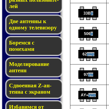
лей
33B
p
Две антенны к
одному те­ле­ви­зору
506
p
Боремся с
помехами
62
ywp
Мо­де­ли­ро­ва­ние
антенн
97
yw
Сдвоенная Z-ан­
тен­на с эк­ра­ном
AY=
ywp
Избавимся от