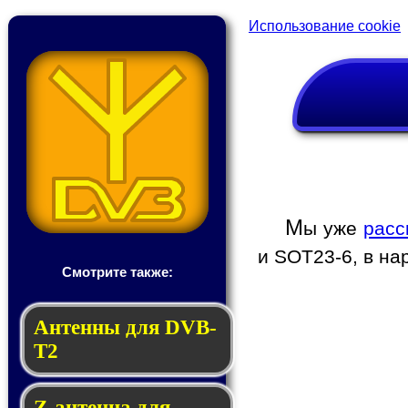
Использование cookie
М
ы уже
расс
и SOT23-6, в на
Смотрите также:
Антенны для DVB-
T2
Z-антенна для