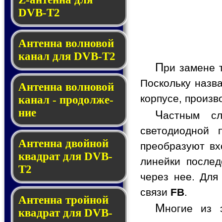
DVB-T2
Антенна волновой
канал для DVB-T2
П
ри замене 
Поскольку назв
Антенна вол­но­вой
корпусе, произв
ка­нал - про­дол­же­
ние
Ч
астным с
светодиодной 
Антенна двойной
преобразуют вх
квад­рат для DVB-
линейки послед
T2
через нее. Для
связи
FB
.
Антенна тройной
М
ногие из 
квад­рат для DVB-