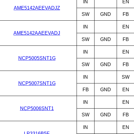
IN
EN
AME5142AEEVADJZ
SW
GND
FB
IN
EN
AME5142AAEEVADJ
SW
GND
FB
IN
EN
NCP5005SNT1G
SW
GND
FB
IN
SW
NCP5007SNT1G
FB
GND
EN
IN
EN
NCP5006SNT1
SW
GND
FB
IN
EN
LP3316B5F