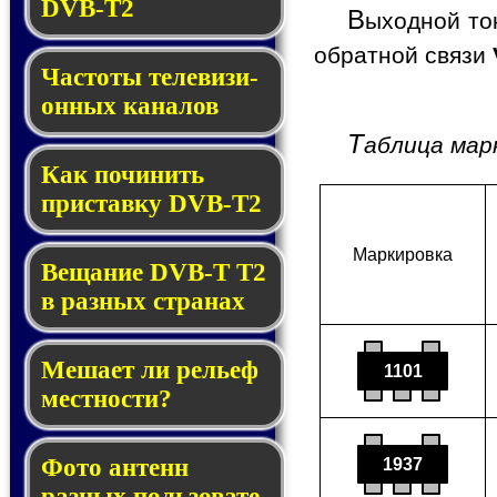
DVB-T2
В
ыходной то
обратной связи
Частоты те­ле­ви­зи­
он­ных каналов
Т
аблица мар
Как починить
прис­тав­ку DVB-T2
Мар­ки­ров­ка
Вещание DVB-T T2
в раз­ных стра­нах
Мешает ли рель­еф
1101
мест­нос­ти?
Фото антенн
1937
разных поль­зо­ва­те­