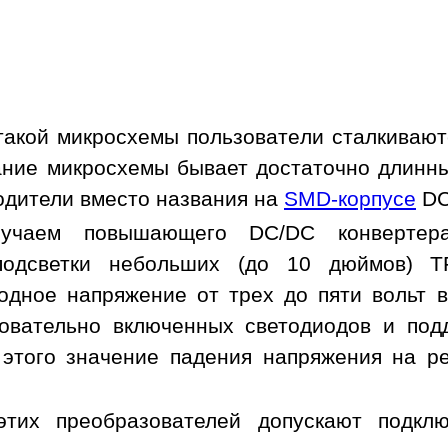
такой микросхемы пользователи сталкивают
ание микросхемы бывает достаточно длинн
одители вместо названия на
SMD-корпусе
DC
лучаем повышающего DC/DC конвертер
подсветки небольших (до 10 дюймов) T
одное напряжение от трех до пяти вольт в
овательно включенных светодиодов и под
 этого значение падения напряжения на р
этих преобразователей допускают подкл