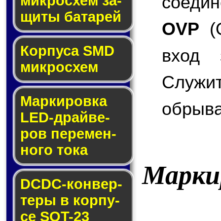
соедин
мик­ро­схем за­
щи­ты ба­та­рей
OVP
(O
Корпуса SMD
вход 
мик­ро­схем
Служи
Маркировка
обрыва
LED-драй­ве­
ров пе­ре­мен­
но­го то­ка
Марки
DCDC-кон­вер­
те­ры в кор­пу­
се SOT-23