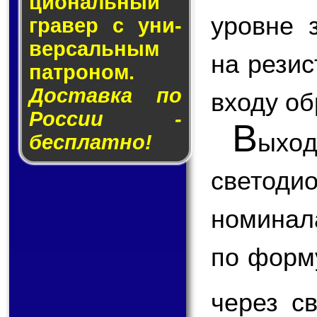
цио­наль­ный
уровне 
гра­вер с уни­
вер­саль­ным
на резис
пат­ро­ном.
Доставка по
входу об
России -
В
ыхо
бесплатно!
светод
номинал
по форм
через с