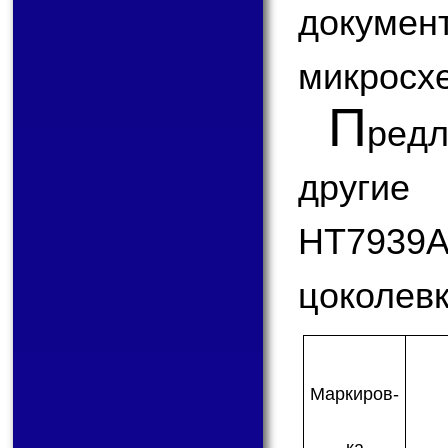
докум
микросх
П
ред
другие
HT7939A
цоколевк
Мар­ки­ров­
ка