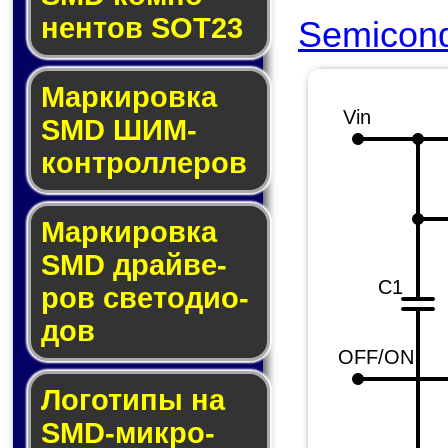
нен­тов SOT23
Semicond
Маркировка
Vin
SMD ШИМ-
кон­трол­ле­ров
Маркировка
SMD драй­ве­
C1
ров све­то­ди­о­
дов
OFF/ON
Логотипы на
SMD-мик­ро­