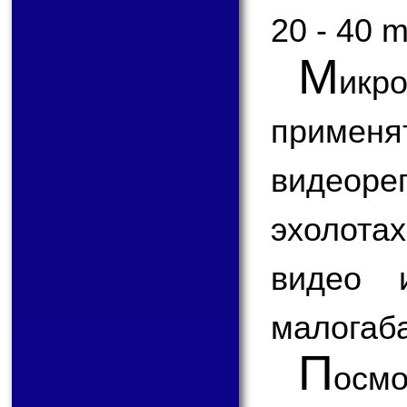
20 - 40 
М
икр
применя
видеоре
эхолота
видео 
малогаба
П
ос