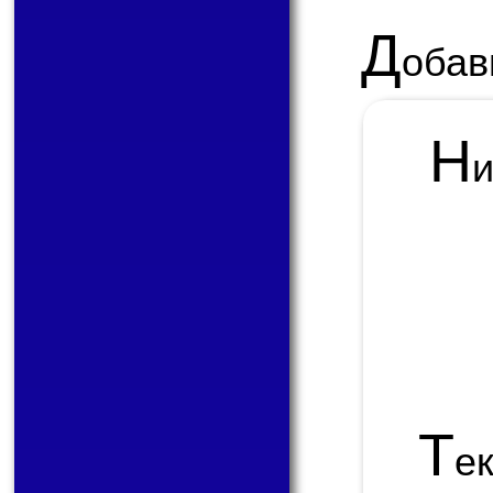
Д
обав
Н
Т
е