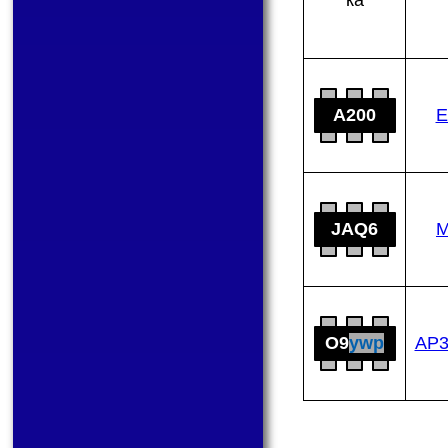
A200
E
JAQ6
M
O9
ywp
AP3