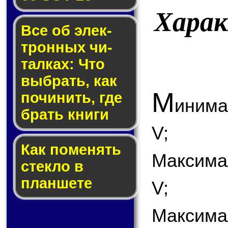
Хара
Все об элек­
трон­ных чи­
тал­ках: Что
выб­рать, как
М
по­чи­нить, где
инима
брать кни­ги
V;
Как по­ме­нять
Максима
стек­ло в
планшете
V;
Максимал