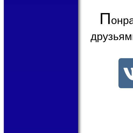
П
онр
друзьям