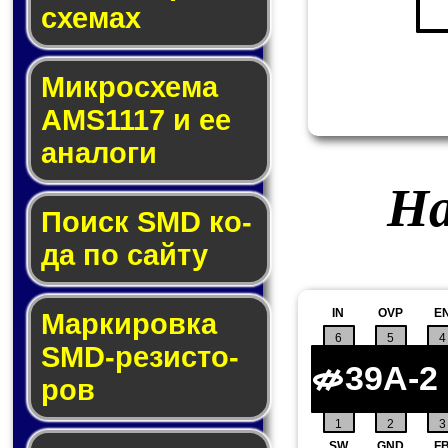
схе­мах
Микросхема
AMS1117 и ее
ана­ло­ги
На
Поиск SMD ко­
да по сай­ту
IN
OVP
E
Маркировка
6
5
4
SMD-ре­зис­то­
39A-2
ров
1
2
3
SW
GND
F