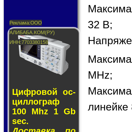
Максима
32 В;
Напряже
Максима
MHz;
Максима
Циф­ро­вой ос­
цил­лог­раф
линейке 
100 Mhz 1 Gb
sec.
Доставка по