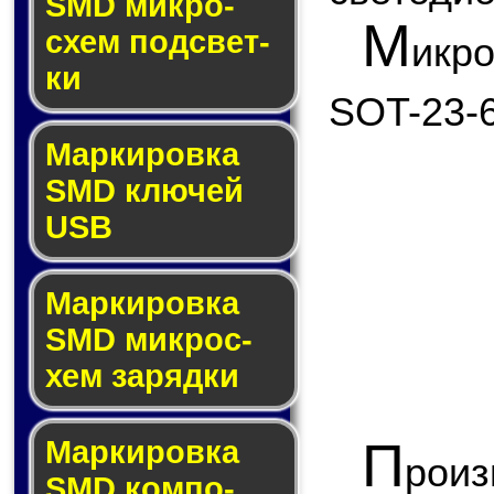
SMD мик­ро­
М
схем под­свет­
икр
ки
SOT-23-6
Маркировка
SMD клю­чей
USB
Маркировка
SMD мик­рос­
хем за­ряд­ки
П
Маркировка
рои
SMD ком­по­