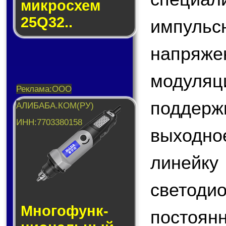
мик­ро­схем
25Q32..
импул
напряж
модул
поддер
выходно
линейку
светоди
Много­функ­
постоян