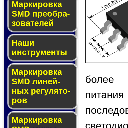
2.8±0.3mm
Мар­ки­ров­ка
SMD пре­об­ра­
зо­ва­те­лей
Наши
2 x 0.95mm
инструменты
Маркировка
более 
SMD ли­ней­
ных ре­гу­ля­то­
питания
ров
после
Маркировка
светодио