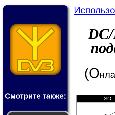
Использо
DC/
под
(О
нла
Смотрите также:
SOT-