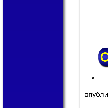
* 
опуб