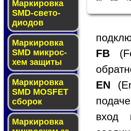
Маркировка
SMD-све­то­
дио­дов
подклю
Мар­ки­ров­ка
FB
(Fe
SMD мик­рос­
хем защиты
обратн
Мар­ки­ров­ка
EN
(En
SMD MOSFET
подаче
сбо­рок
вход 
Мар­ки­ров­ка