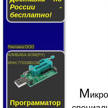
России -
бесплатно!
М
икр
Прог­рам­ма­тор
специа