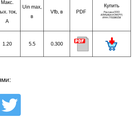
Макс.
Ку­пить
Uin max,
ых. ток,
Vfb, в
PDF
в
A
1.20
5.5
0.300
ями: