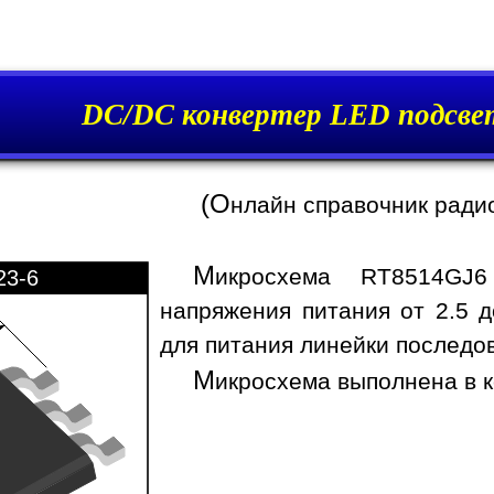
DC/DC конвертер LED подсве
(О
нлайн справочник ради
М
икросхема RT8514GJ6
23-6
напряжения питания от 2.5 д
для питания линейки последо
М
икросхема выполнена в к