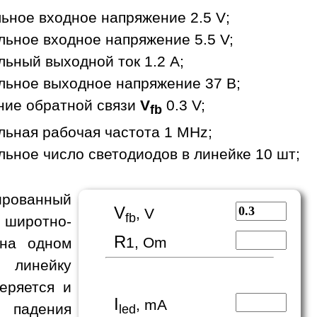
ьное входное напряжение 2.5 V;
ьное входное напряжение 5.5 V;
ьный выходной ток 1.2 A;
ьное выходное напряжение 37 В;
ние обратной связи
V
0.3 V;
fb
ьная рабочая частота 1 MHz;
ьное число светодиодов в линейке 10 шт;
рованный
V
, V
fb
 широтно-
R
1, Om
 на одном
 линейку
еряется и
I
, mA
е падения
led