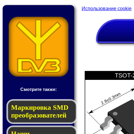
Использование cookie
TSOT-
Смотрите также:
2.8±0.3mm
Мар­ки­ров­ка SMD
пре­об­ра­зо­ва­те­лей
Наши