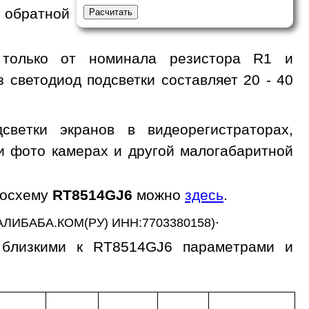
 обратной
 только от номинала резистора R1 и
з светодиод подсветки составляет 20 - 40
ветки экранов в видеорегистраторах,
 и фото камерах и другой малогабаритной
росхему
RT8514GJ6
можно
здесь
.
.
АЛИБАБА.КОМ(РУ) ИНН:7703380158)
 близкими к RT8514GJ6 параметрами и