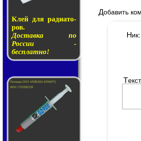
Д
обавить ко
Клей для ра­ди­а­то­
ров.
Н
Доставка по
и
России -
бесплатно!
Т
екс