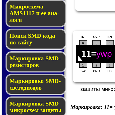
Микросхема
AMS1117 и ее ана­
ло­ги
Поиск SMD ко­да
IN
OVP
EN
по сай­ту
6
5
4
11=
ywp
Маркировка SMD-
ре­зис­то­ров
1
2
3
SW
GND
FB
Маркировка SMD-
све­то­дио­дов
защиты микро
Мар­ки­ров­ка SMD
Маркировка:
11=
мик­рос­хем защиты