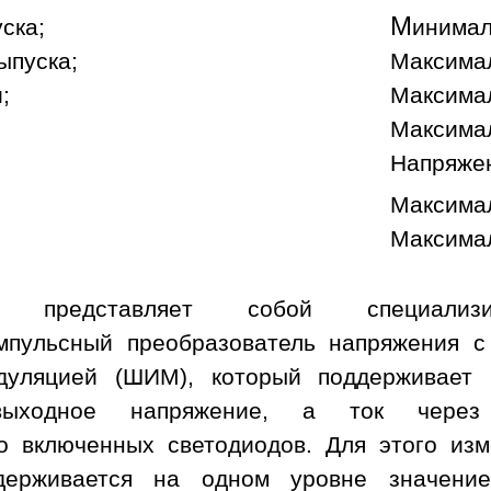
М
уска;
инимал
ыпуска;
Максимал
;
Максимал
Максимал
Напряже
Максимал
Максимал
а представляет собой специализи
пульсный преобразователь напряжения с
дуляцией (ШИМ), который поддерживает
ыходное напряжение, а ток через
о включенных светодиодов. Для этого изм
держивается на одном уровне значени