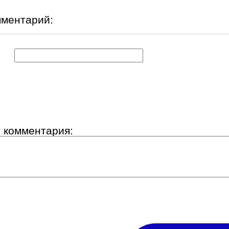
мментарий:
к:
т комментария: