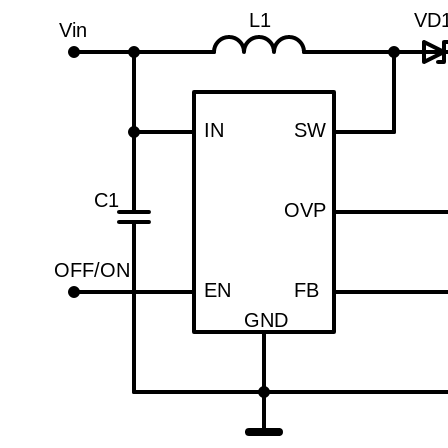
L1
VD
Vin
IN
SW
C1
OVP
OFF/ON
EN
FB
GND