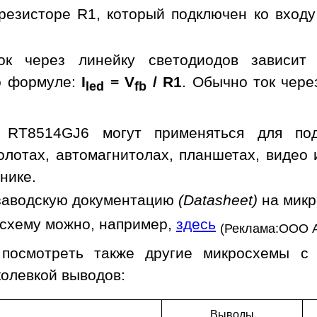
резисторе R1, который подключен ко входу
ок через линейку светодиодов зависит
о формуле:
I
= V
/ R1
. Обычно ток чере
led
fb
 RT8514GJ6 могут применяться для подс
холотах, автомагнитолах, планшетах, видео
нике.
заводскую документацию
(Datasheet)
на мик
осхему можно, например,
здесь
(Реклама:ООО 
 посмотреть также другие микросхемы с
колевкой выводов:
Выводы