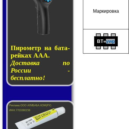
Мар­ки­ров­ка
BT=
ywp
Пирометр на ба­та­
рей­ках AAA.
Доставка по
России -
бесплатно!