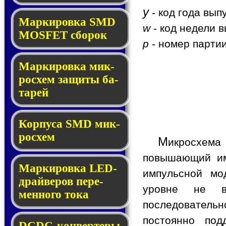
y
- код года вып
Мар­ки­ров­ка SMD
w
- код недели в
MOSFET сбо­рок
p
- номер партии
Мар­ки­ров­ка мик­
ро­схем за­щи­ты ба­
та­рей
Корпуса SMD мик­
ро­схем
М
икросхем
повышающий им
Маркировка LED-
импульсной мо
драй­ве­ров пе­ре­
уровне не в
мен­но­го то­ка
последовательн
постоянно под
DCDC-кон­вер­те­ры