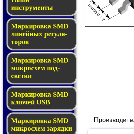
2 x 0.95mm
инструменты
Маркировка SMD
ли­ней­ных ре­гу­ля­
то­ров
Маркировка SMD
мик­ро­схем под­
свет­ки
Маркировка SMD
клю­чей USB
П
роизводите
Маркировка SMD
мик­рос­хем за­ряд­ки