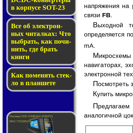
напряжения на 
в кор­пу­се SOT-23
связи
FB
.
В
ыходной т
Все об элек­трон­
ных чи­тал­ках: Что
определяется п
выб­рать, как по­чи­
mA.
нить, где брать
М
икросхемы
кни­ги
навигаторах, э
электронной тех
Как по­ме­нять стек­
ло в планшете
П
осмотреть 
К
упить микр
П
редлагаем
аналогичной цо