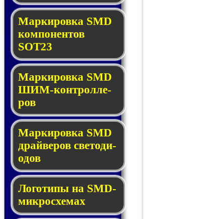
Маркировка SMD
ком­по­нен­тов
SOT23
Маркировка SMD
ШИМ-кон­трол­ле­
ров
Маркировка SMD
драй­ве­ров све­то­ди­
о­дов
Логотипы на SMD-
мик­ро­схе­мах