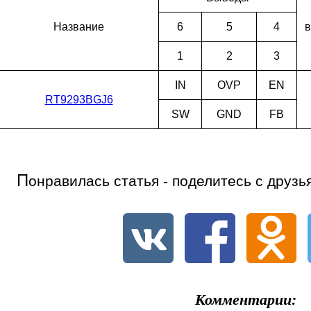
Наз­ва­ние
6
5
4
в
1
2
3
IN
OVP
EN
RT9293BGJ6
SW
GND
FB
П
онравилась статья - поделитесь с друзь
Комментарии: