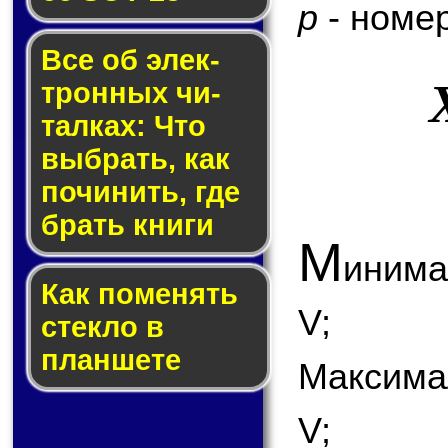
p
- номер
Все об элек­
трон­ных чи­
тал­ках: Что
выб­рать, как
по­чи­нить, где
брать кни­ги
М
инима
Как по­ме­нять
V;
стек­ло в
планшете
Максима
V;