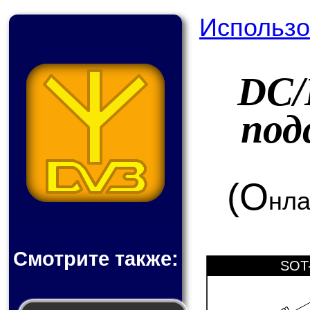
Использо
DC/
под
(О
нла
Смотрите также:
SOT-