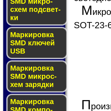
SMD мик­ро­
М
схем под­свет­
икр
ки
SOT-23-6
Маркировка
SMD клю­чей
USB
Маркировка
SMD мик­рос­
хем за­ряд­ки
П
Маркировка
рои
SMD ком­по­