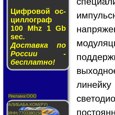
специа
Циф­ро­вой ос­
импул
цил­лог­раф
напряж
100 Mhz 1 Gb
sec.
модул
Доставка по
России -
поддер
бесплатно!
выходно
линейку
светоди
постоян