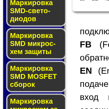
Маркировка
SMD-све­то­
дио­дов
подклю
Мар­ки­ров­ка
FB
(Fe
SMD мик­рос­
хем защиты
обратн
Мар­ки­ров­ка
EN
(En
SMD MOSFET
подаче
сбо­рок
вход 
Мар­ки­ров­ка