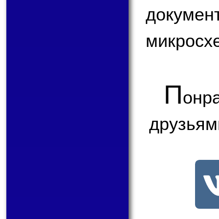
докум
микросх
П
онр
друзьям