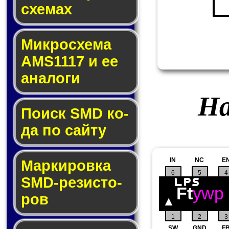
схе­мах
Микросхема
AMS1117 и ее
ана­ло­ги
На
Поиск SMD ко­
да по сай­ту
IN
NC
E
Маркировка
6
5
4
SMD-ре­зис­то­
Ft
ywp
ров
1
2
3
SW
GND
F