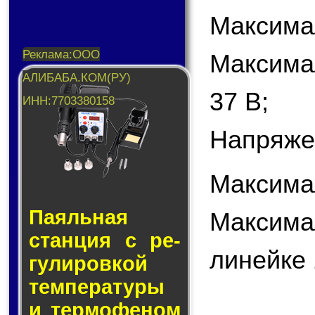
Максимал
Максима
37 В;
Напряже
Максима
Паяльная
Максима
стан­ция с ре­
линейке 
гу­ли­ров­кой
тем­пе­ра­ту­ры
и тер­мо­фе­ном