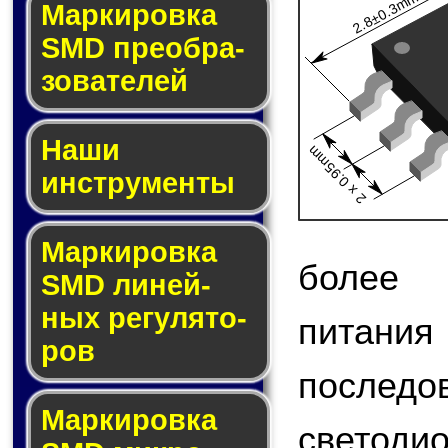
2.8±0.3mm
Мар­ки­ров­ка
SMD пре­об­ра­
зо­ва­те­лей
Наши
2 x 0.95mm
инструменты
Маркировка
более 
SMD ли­ней­
ных ре­гу­ля­то­
питания
ров
после
Маркировка
светодио