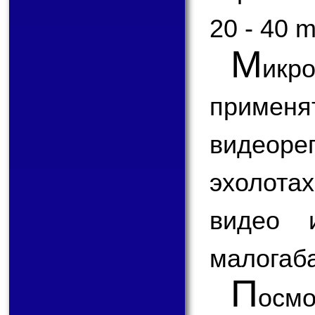
20 - 40 
М
икр
применя
видеоре
эхолота
видео 
малогаба
П
ос