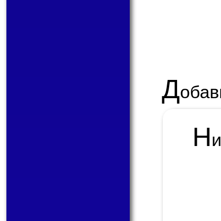
Д
обав
Н