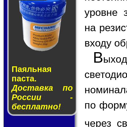
уровне 
на резис
входу об
В
ыхо
Паяльная
светод
паста.
Доставка по
номинал
России -
по форм
бесплатно!
через с