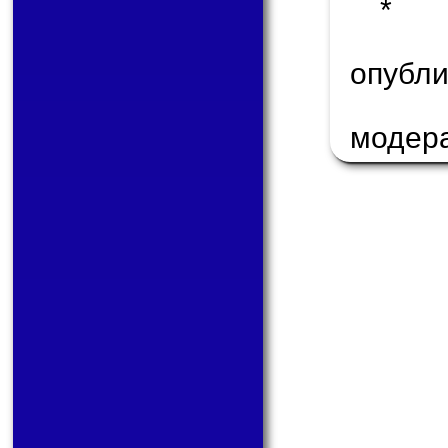
* 
опуб
модер