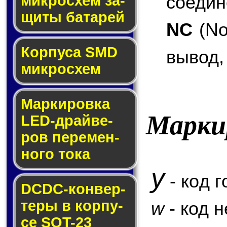
соедин
мик­ро­схем за­
щи­ты ба­та­рей
NC
(No
Корпуса SMD
вывод,
мик­ро­схем
Маркировка
Марки
LED-драй­ве­
ров пе­ре­мен­
но­го то­ка
y
- код г
DCDC-кон­вер­
те­ры в кор­пу­
w
- код 
се SOT-23