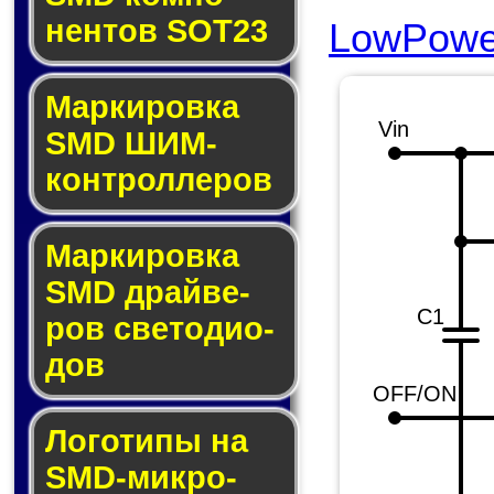
нен­тов SOT23
LowPower
Маркировка
Vin
SMD ШИМ-
кон­трол­ле­ров
Маркировка
SMD драй­ве­
C1
ров све­то­ди­о­
дов
OFF/ON
Логотипы на
SMD-мик­ро­