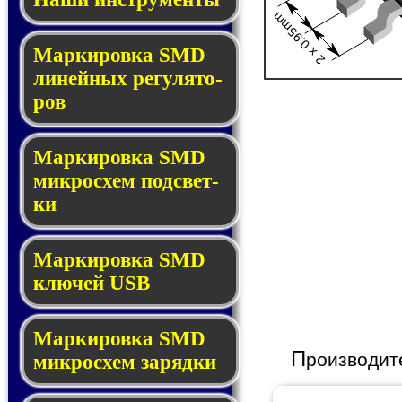
2 x 0.95mm
Маркировка SMD
ли­ней­ных ре­гу­ля­то­
ров
Маркировка SMD
мик­ро­схем под­свет­
ки
Маркировка SMD
клю­чей USB
Маркировка SMD
П
роизводит
мик­рос­хем за­ряд­ки