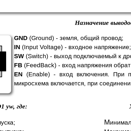
Назначение выводо
GND
(Ground) - земля, общий провод;
IN
(Input Voltage) - входное напряжение;
SW
(Switch) - выход подключаемый к др
FB
(FeedBack) - вход напряжения обрат
EN
(Enable) - вход включения. При 
микросхема включается, при соединени
1
yw, где:
М
пуска;
инимал