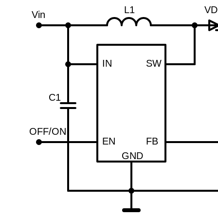
L1
VD
Vin
IN
SW
C1
OFF/ON
EN
FB
GND