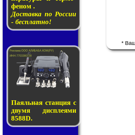
фе­ном .
Доставка по России
- бесплатно!
* Ва
Паяльная стан­ция с
дву­мя дис­пле­я­ми
8588D.