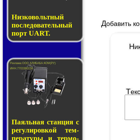
Низковольтный
Д
обавить к
последовательный
порт UART.
Н
Т
ек
Паяльная стан­ция с
ре­гу­ли­ров­кой тем­
пе­ра­ту­ры и тер­мо­