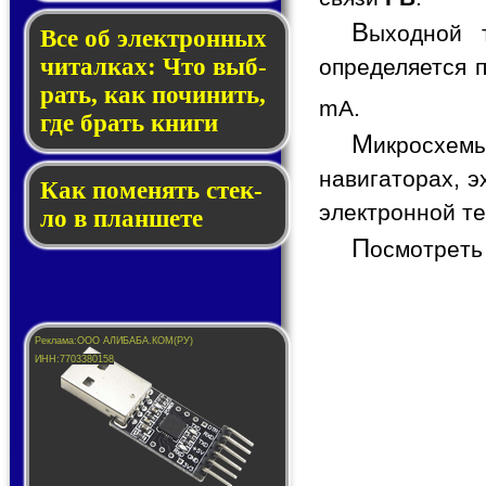
В
ыходной 
Все об элек­трон­ных
чи­тал­ках: Что выб­
определяется 
рать, как по­чи­нить,
mA.
где брать кни­ги
М
икросхем
навигаторах, э
Как по­ме­нять стек­
электронной те
ло в планшете
П
осмотреть