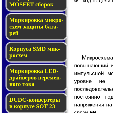
w
- код недели 
MOSFET сбо­рок
Мар­ки­ров­ка мик­ро­
схем за­щи­ты ба­та­
рей
Корпуса SMD мик­
ро­схем
М
икросхе
повышающий и
Маркировка LED-
импульсной м
драй­ве­ров пе­ре­мен­
уровне не 
но­го то­ка
последователь
постоянно по
DCDC-кон­вер­те­ры
напряжения на
в кор­пу­се SOT-23
связи
FB
.