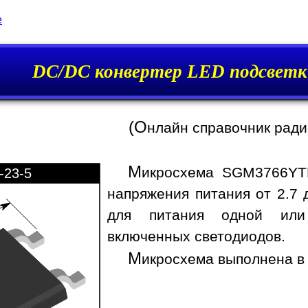
e
DC/DC конвертер LED подсве
(О
нлайн справочник рад
М
икросхема SGM3766YT
-23-5
напряжения питания от 2.7 
для питания одной или 
включенных светодиодов.
М
икросхема выполнена в 