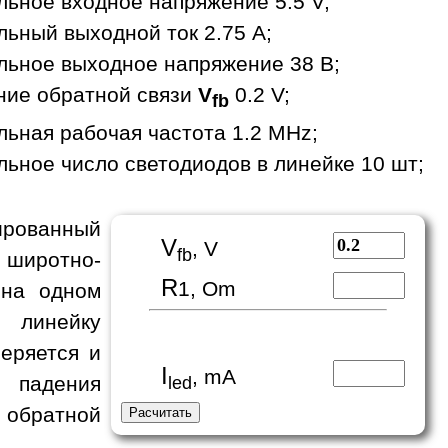
ьное входное напряжение 5.5 V;
ьный выходной ток 2.75 A;
ьное выходное напряжение 38 В;
ние обратной связи
V
0.2 V;
fb
ьная рабочая частота 1.2 MHz;
ьное число светодиодов в линейке 10 шт;
рованный
V
, V
fb
 широтно-
R
1, Om
 на одном
 линейку
еряется и
I
, mA
е падения
led
у обратной