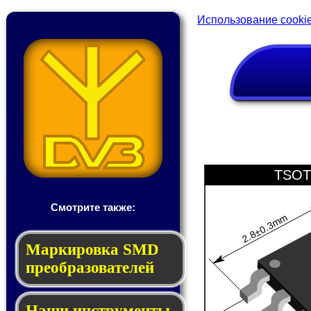
Использование cooki
TSOT
Смотрите также:
2.8±0.3mm
Мар­ки­ров­ка SMD
пре­об­ра­зо­ва­те­лей
Наши инструменты