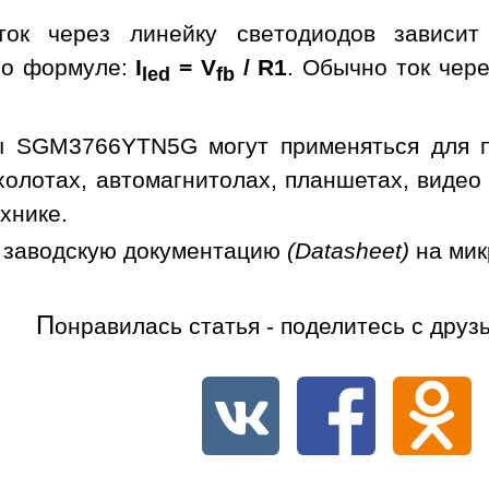
ток через линейку светодиодов зависи
по формуле:
I
= V
/ R1
. Обычно ток чере
led
fb
ы SGM3766YTN5G могут применяться для по
холотах, автомагнитолах, планшетах, видео
хнике.
 заводскую документацию
(Datasheet)
на ми
П
онравилась статья - поделитесь с друз