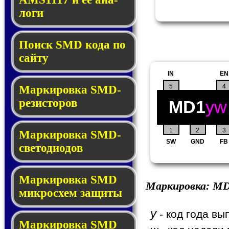
ло­ги
Поиск SMD ко­да по
сай­ту
IN
EN
5
4
Маркировка SMD-
ре­зис­то­ров
MD1
yw
1
2
3
Маркировка SMD-
SW
GND
FB
све­то­дио­дов
Мар­ки­ров­ка SMD
Маркировка:
MD
мик­рос­хем защиты
y
- код года вы
Мар­ки­ров­ка SMD