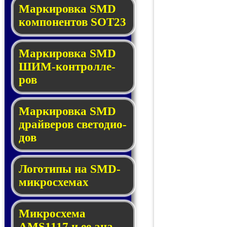
Маркировка SMD
ком­по­нен­тов SOT23
Маркировка SMD
ШИМ-кон­трол­ле­
ров
Маркировка SMD
драй­ве­ров све­то­ди­о­
дов
Логотипы на SMD-
мик­ро­схе­мах
Микросхема
AMS1117 и ее ана­