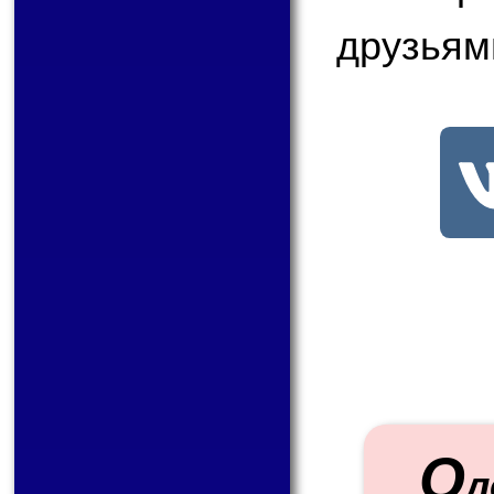
друзьям
О
л