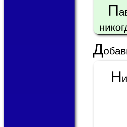
П
а
никог
Д
обав
Н