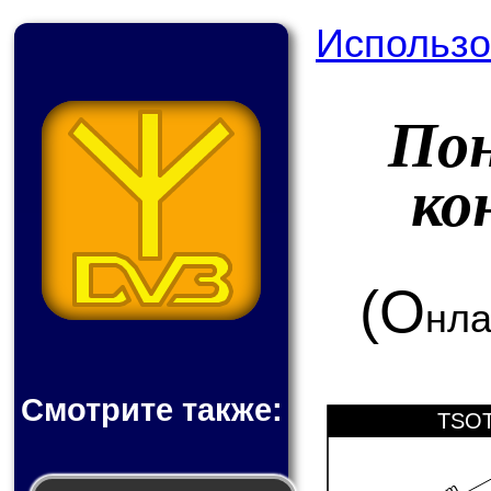
Использо
По
ко
(О
нла
Смотрите также:
TSOT