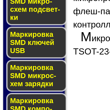
SMD мик­ро­
схем под­свет­
флеш
ки
контролл
М
Маркировка
икр
SMD клю­чей
TSOT-23
USB
Маркировка
SMD мик­рос­
хем за­ряд­ки
Маркировка
SMD ком­по­