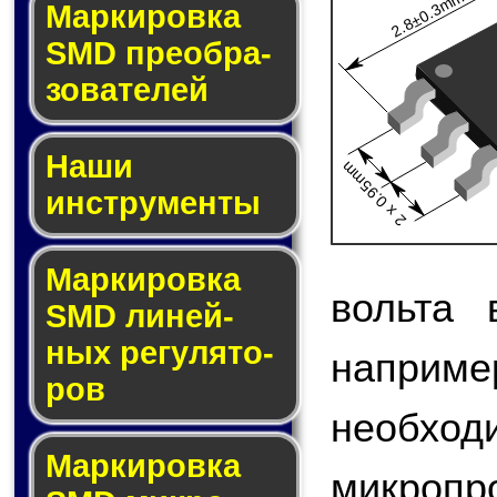
2.8±0.3mm
Мар­ки­ров­ка
SMD пре­об­ра­
зо­ва­те­лей
Наши
2 x 0.95mm
инструменты
Маркировка
вольта 
SMD ли­ней­
ных ре­гу­ля­то­
наприме
ров
необход
Маркировка
микроп