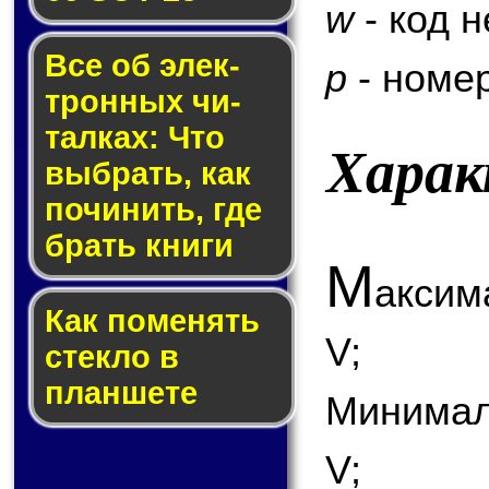
w
- код 
Все об элек­
p
- номер
трон­ных чи­
тал­ках: Что
Хара
выб­рать, как
по­чи­нить, где
брать кни­ги
М
аксим
Как по­ме­нять
V;
стек­ло в
планшете
Минимал
V;