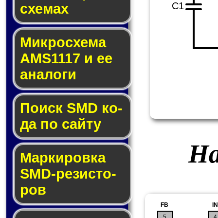
C1
схе­мах
Микросхема
AMS1117 и ее
ана­ло­ги
Поиск SMD ко­
да по сай­ту
На
Маркировка
SMD-ре­зис­то­
ров
FB
IN
5
4