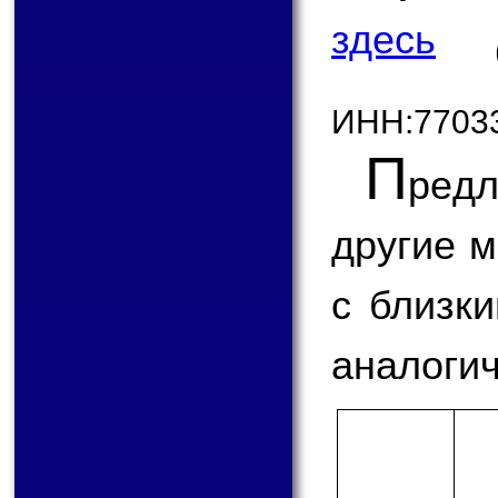
здесь
ИНН:7703
П
ред
другие 
с близк
аналогич