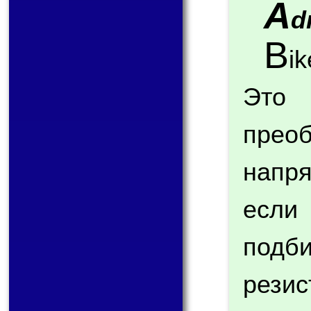
A
d
B
i
Эт
прео
напря
если
под
рези