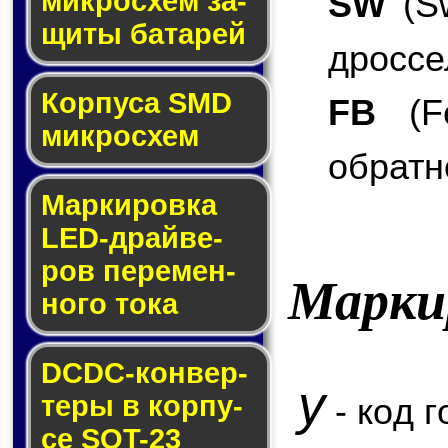
SW
(Sw
мик­ро­схем за­
щи­ты ба­та­рей
дроссе
Корпуса SMD
FB
(Fe
мик­ро­схем
обратн
Маркировка
LED-драй­ве­
ров пе­ре­мен­
Марки
но­го то­ка
DCDC-кон­вер­
y
те­ры в кор­пу­
- код г
се SOT-23