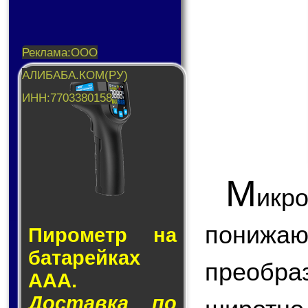
М
икр
пони
Пирометр на
ба­та­рей­ках
преобр
AAA.
Доставка по