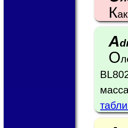
К
ак
A
d
О
л
BL80
масс
табли