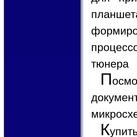
планш
формир
процесс
тюнера
П
ос
докум
микросх
К
упит