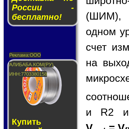
широтн
России -
(ШИМ),
бесплатно!
одном у
счет из
на вых
микросх
соотнош
и R2 и
Купить
V
= V