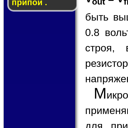
out
f
припой .
быть вы
0.8 вол
строя,
резисто
напряже
М
ик
применя
для при