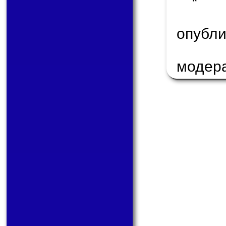
* 
опуб
модер