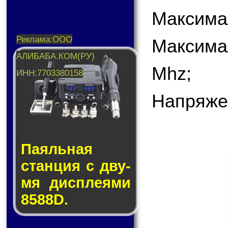
Максимал
Максима
Mhz;
Напряже
Паяльная
стан­ция с дву­
мя дис­пле­я­ми
8588D.