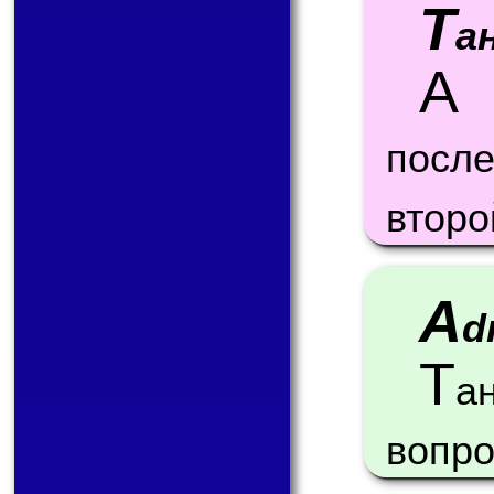
Т
а
А
е
после
втор
A
d
Т
а
вопро