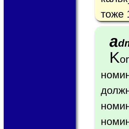
тоже 
a
d
K
o
номи
долж
ном
номи