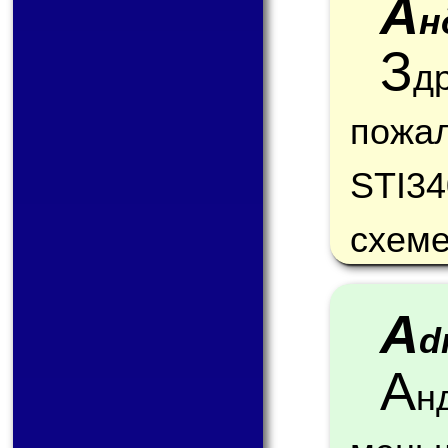
А
н
З
д
пожа
STI3
схеме
A
d
А
н