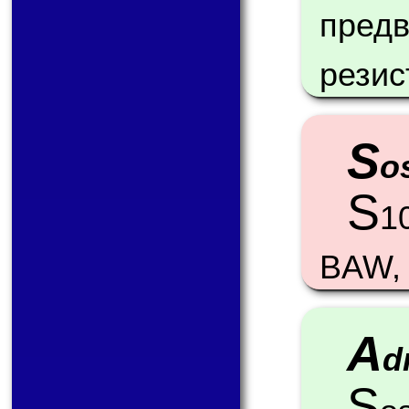
пре
резис
S
o
S
1
BAW, 
A
d
S