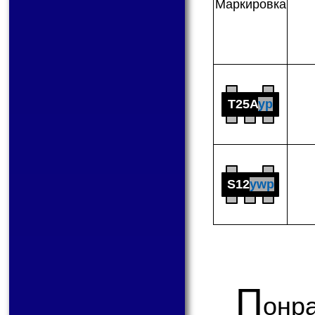
Мар­ки­ров­ка
T25A
yp
S12
ywp
П
онр