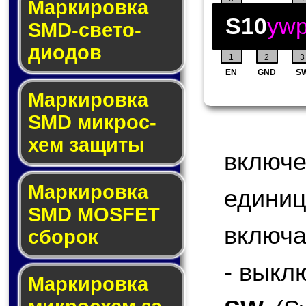
Маркировка
S10
yw
SMD-све­то­
дио­дов
1
2
3
EN
GND
S
Мар­ки­ров­ка
SMD мик­рос­
хем защиты
включ
Мар­ки­ров­ка
едини
SMD MOSFET
включа
сбо­рок
- выкл
Мар­ки­ров­ка