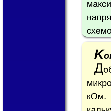
мак
напр
схемо
K
o
Д
о
микр
кОм.
каль