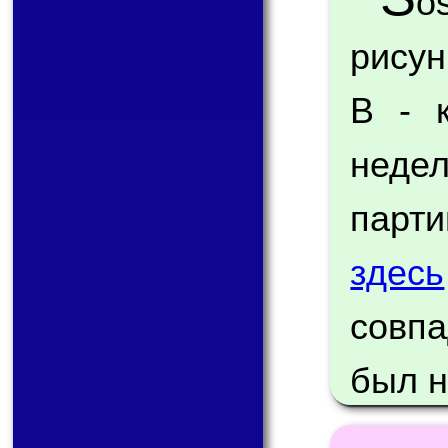
o
рисун
B - 
неде
парти
здесь
совп
был н