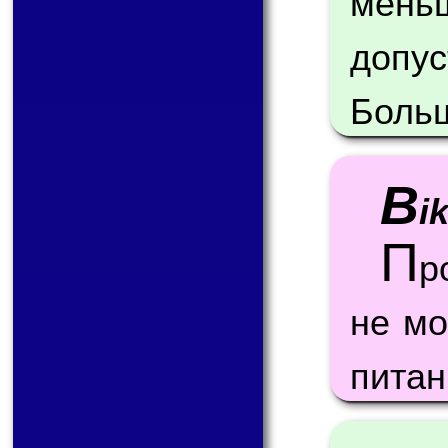
мен
допу
Больш
B
i
П
р
не м
питан