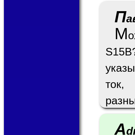
П
а
М
S15B
указы
ток,
разны
A
d