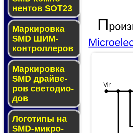
нен­тов SOT23
П
рои
Маркировка
SMD ШИМ-
Microelec
кон­трол­ле­ров
Маркировка
SMD драй­ве­
Vin
ров све­то­ди­о­
дов
Логотипы на
SMD-мик­ро­