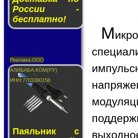
России -
бесплатно!
М
икр
специа
импул
напряж
модул
поддер
Паяльник с
выходно