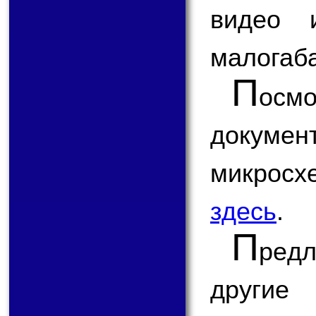
видео 
малогаба
П
ос
докум
микрос
здесь
.
П
ред
другие