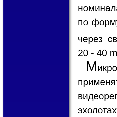
номинал
по форм
через с
20 - 40 
М
икр
применя
видеоре
эхолота