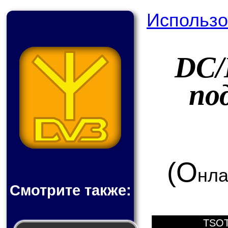
Использо
DC/
по
(О
нла
Смотрите также:
TSOT