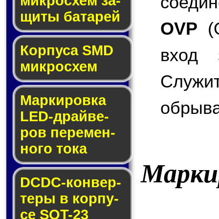
соедин
мик­ро­схем за­
щи­ты ба­та­рей
OVP
(O
Корпуса SMD
вход 
мик­ро­схем
Служи
Маркировка
обрыва
LED-драй­ве­
ров пе­ре­мен­
но­го то­ка
Марки
DCDC-кон­вер­
те­ры в кор­пу­
се SOT-23