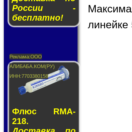
Максима
России -
бесплатно!
линейке 
Флюс RMA-
218.
Доставка по