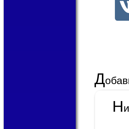
Д
обав
Н