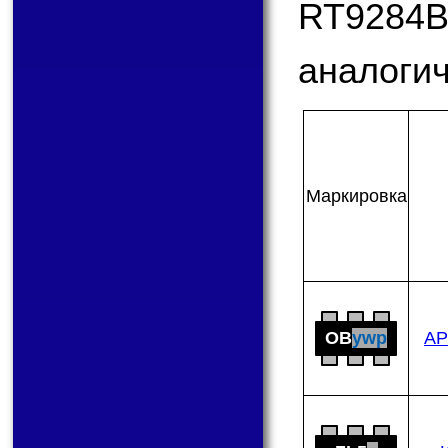
RT9284
аналогич
Мар­ки­ров­ка
OB
ywp
AP