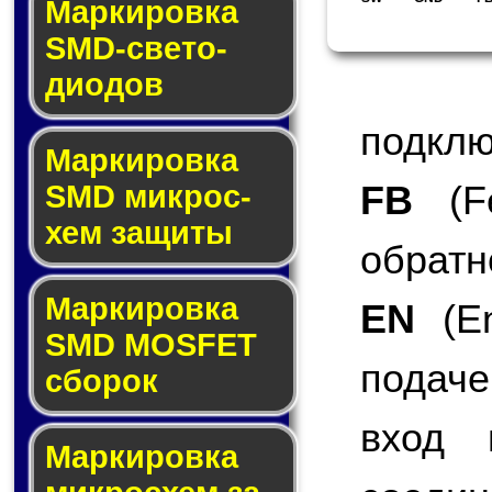
Маркировка
SMD-све­то­
дио­дов
подклю
Мар­ки­ров­ка
FB
(Fe
SMD мик­рос­
хем защиты
обратн
Мар­ки­ров­ка
EN
(En
SMD MOSFET
подаче
сбо­рок
вход 
Мар­ки­ров­ка