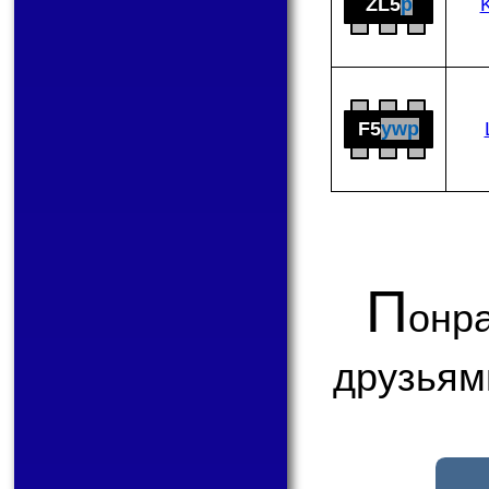
ZL5
p
F5
ywp
П
онр
друзьям