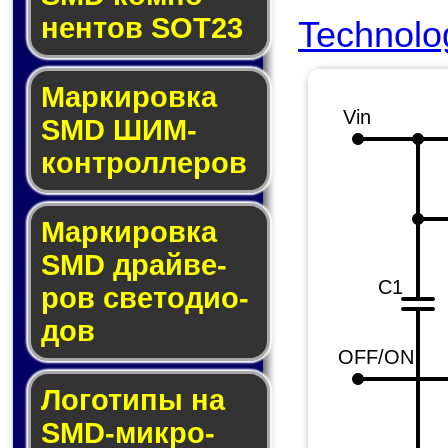
нен­тов SOT23
Technolo
Маркировка
Vin
SMD ШИМ-
кон­трол­ле­ров
Маркировка
SMD драй­ве­
C1
ров све­то­ди­о­
дов
OFF/ON
Логотипы на
SMD-мик­ро­