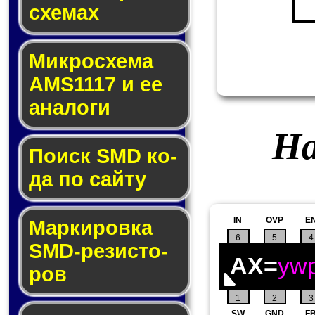
схе­мах
Микросхема
AMS1117 и ее
ана­ло­ги
На
Поиск SMD ко­
да по сай­ту
IN
OVP
E
Маркировка
6
5
4
SMD-ре­зис­то­
AX=
yw
ров
1
2
3
SW
GND
F