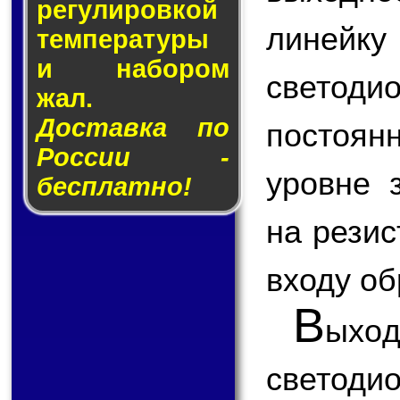
ре­гу­ли­ров­кой
линейку
тем­пе­ра­ту­ры
и на­бо­ром
светоди
жал.
Доставка по
постоян
России -
уровне 
бесплатно!
на резис
входу об
В
ыхо
светод