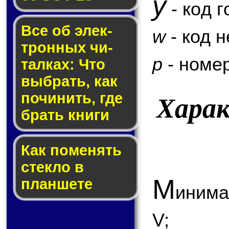
y
- код г
Все об элек­
w
- код 
трон­ных чи­
p
- номер
тал­ках: Что
выб­рать, как
по­чи­нить, где
Хара
брать кни­ги
Как по­ме­нять
стек­ло в
М
планшете
инима
V;