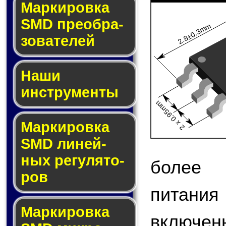
Мар­ки­ров­ка
SMD пре­об­ра­
2.8±0.3mm
зо­ва­те­лей
Наши
инструменты
2 x 0.95mm
Маркировка
SMD ли­ней­
ных ре­гу­ля­то­
более 
ров
питани
Маркировка
включен