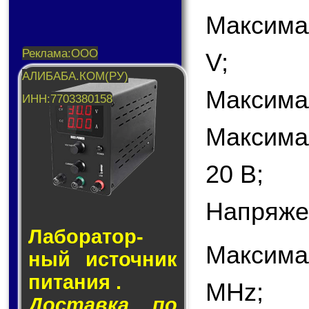
Максима
V;
Максимал
Максима
20 В;
Напряже
Лаборатор­
Максима
ный ис­точ­ник
пи­та­ния .
MHz;
Доставка по