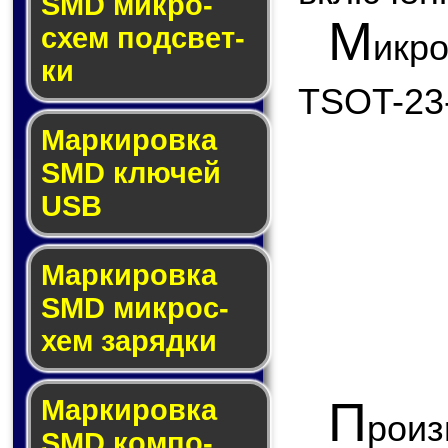
SMD мик­ро­
М
схем под­свет­
икр
ки
TSOT-23
Маркировка
SMD клю­чей
USB
Маркировка
SMD мик­рос­
хем за­ряд­ки
П
Маркировка
роиз
SMD ком­по­