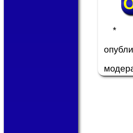
* 
опуб
модер