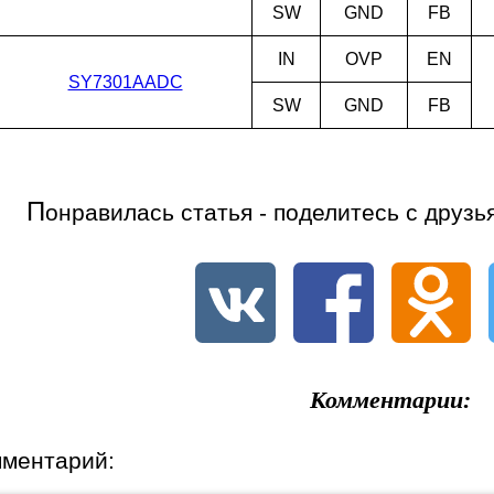
SW
GND
FB
IN
OVP
EN
SY7301AADC
SW
GND
FB
П
онравилась статья - поделитесь с друзь
Комментарии:
мментарий: