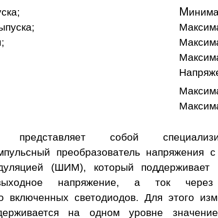
М
уска;
инима
ыпуска;
Максима
;
Максима
Максима
Напряж
Максима
Максима
а представляет собой специализи
пульсный преобразователь напряжения с
дуляцией (ШИМ), который поддерживает
ыходное напряжение, а ток через
о включенных светодиодов. Для этого изм
держивается на одном уровне значени