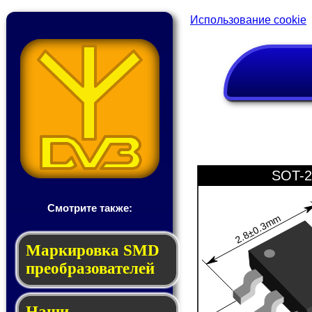
Использование cookie
SOT-2
Смотрите также:
2.8±0.3mm
Мар­ки­ров­ка SMD
пре­об­ра­зо­ва­те­лей
Наши