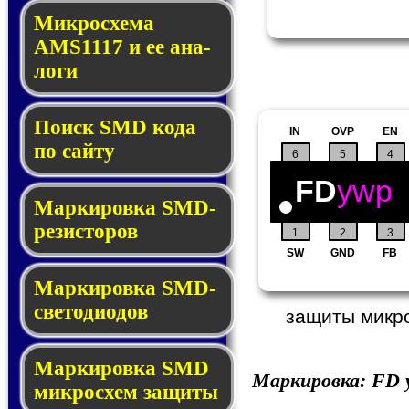
Микросхема
AMS1117 и ее ана­
ло­ги
Поиск SMD ко­да
IN
OVP
EN
по сай­ту
6
5
4
FD
ywp
Маркировка SMD-
ре­зис­то­ров
1
2
3
SW
GND
FB
Маркировка SMD-
све­то­дио­дов
защиты микро
Мар­ки­ров­ка SMD
Маркировка:
FD
y
мик­рос­хем защиты