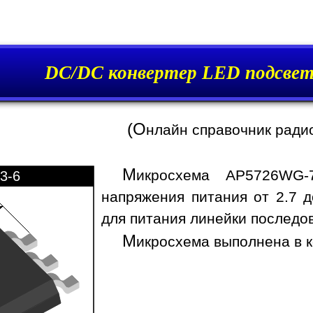
DC/DC конвертер LED подсве
(О
нлайн справочник ради
М
икросхема AP5726WG-
3-6
напряжения питания от 2.7 д
для питания линейки последо
М
икросхема выполнена в к