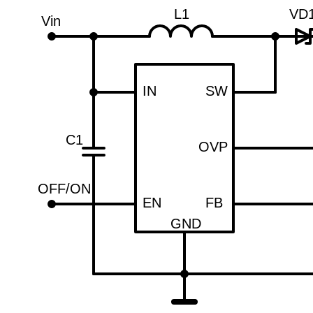
L1
VD
Vin
IN
SW
C1
OVP
OFF/ON
EN
FB
GND