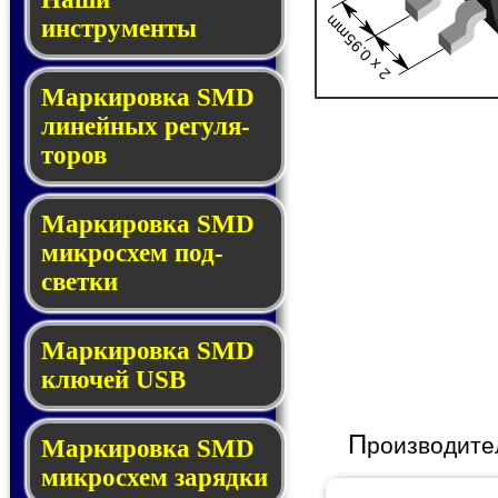
2 x 0.95mm
инструменты
Маркировка SMD
ли­ней­ных ре­гу­ля­
то­ров
Маркировка SMD
мик­ро­схем под­
свет­ки
Маркировка SMD
клю­чей USB
П
роизводите
Маркировка SMD
мик­рос­хем за­ряд­ки