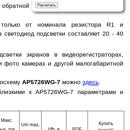
 обратной
 только от номинала резистора R1 и
з светодиод подсветки составляет 20 - 40
светки экранов в видеорегистраторах,
 и фото камерах и другой малогабаритной
росхему
AP5726WG-7
можно
здесь
.
 близкими к AP5726WG-7 параметрами и
Макс.
Ку­пить
Uin max,
ых. ток,
Vfb, в
PDF