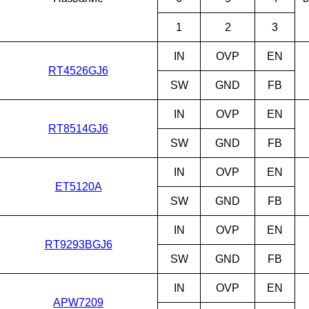
1
2
3
IN
OVP
EN
RT4526GJ6
SW
GND
FB
IN
OVP
EN
RT8514GJ6
SW
GND
FB
IN
OVP
EN
ET5120A
SW
GND
FB
IN
OVP
EN
RT9293BGJ6
SW
GND
FB
IN
OVP
EN
APW7209