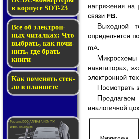
напряжения на 
в кор­пу­се SOT-23
связи
FB
.
В
ыходной т
Все об элек­трон­
ных чи­тал­ках: Что
определяется п
выб­рать, как по­чи­
mA.
нить, где брать
М
икросхемы
кни­ги
навигаторах, э
электронной тех
Как по­ме­нять стек­
ло в планшете
П
осмотреть 
П
редлагаем
аналогичной цо
Мар­ки­ров­ка