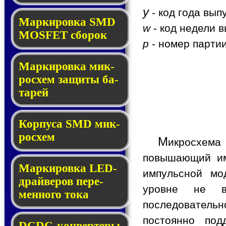
y
- код года вып
Мар­ки­ров­ка SMD
w
- код недели в
MOSFET сбо­рок
p
- номер партии
Мар­ки­ров­ка мик­
ро­схем за­щи­ты ба­
та­рей
Корпуса SMD мик­
ро­схем
М
икросхем
повышающий им
Маркировка LED-
импульсной мо
драй­ве­ров пе­ре­
уровне не в
мен­но­го то­ка
последовательн
постоянно под
DCDC-кон­вер­те­ры