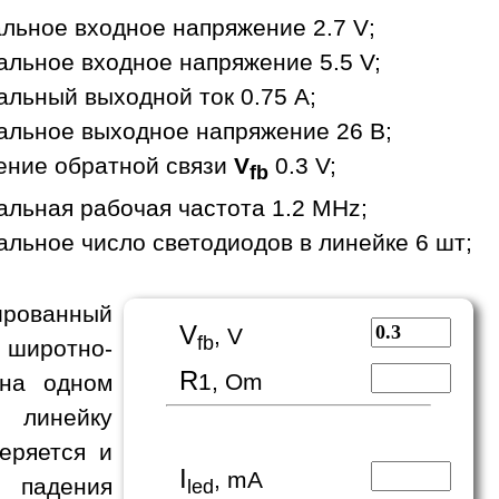
льное входное напряжение 2.7 V;
льное входное напряжение 5.5 V;
льный выходной ток 0.75 A;
льное выходное напряжение 26 В;
ение обратной связи
V
0.3 V;
fb
льная рабочая частота 1.2 MHz;
льное число светодиодов в линейке 6 шт;
рованный
V
, V
fb
 широтно-
R
1, Om
 на одном
 линейку
еряется и
I
, mA
е падения
led