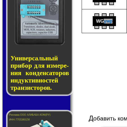
WG
ywp
Универсальный
при­бор для из­ме­ре­
ния кон­ден­са­то­ров
ин­дук­тив­нос­тей
тран­зис­то­ров.
Д
обавить ко