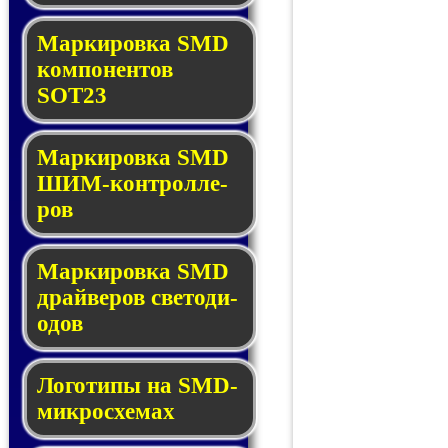
Маркировка SMD
ком­по­нен­тов
SOT23
Маркировка SMD
ШИМ-кон­трол­ле­
ров
Маркировка SMD
драй­ве­ров све­то­ди­
о­дов
Логотипы на SMD-
мик­ро­схе­мах