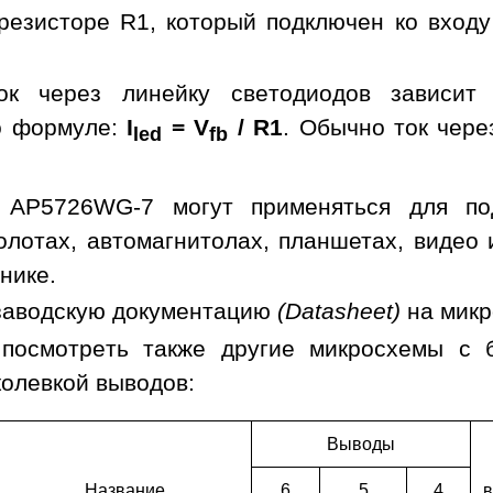
резисторе R1, который подключен ко входу
ок через линейку светодиодов зависит
о формуле:
I
= V
/ R1
. Обычно ток чере
led
fb
 AP5726WG-7 могут применяться для под
холотах, автомагнитолах, планшетах, видео
нике.
заводскую документацию
(Datasheet)
на мик
 посмотреть также другие микросхемы с
колевкой выводов:
Выводы
Наз­ва­ние
6
5
4
в