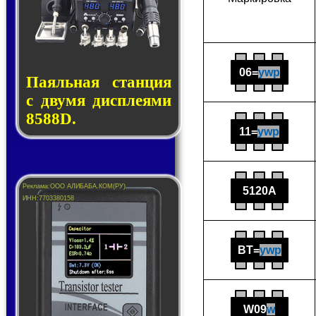
06=
ywp
Паяльная стан­ция
с дву­мя дис­пле­я­ми
8588D.
11=
ywp
5120A
BT=
ywp
W09
w