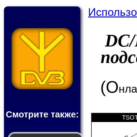
Использо
DC/
под
(О
нла
Смотрите также:
TSOT