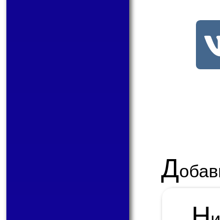
Д
обав
Н