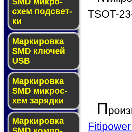
SMD мик­ро­
схем под­свет­
TSOT-23
ки
Маркировка
SMD клю­чей
USB
Маркировка
SMD мик­рос­
хем за­ряд­ки
П
рои
Маркировка
Fitipower
SMD ком­по­