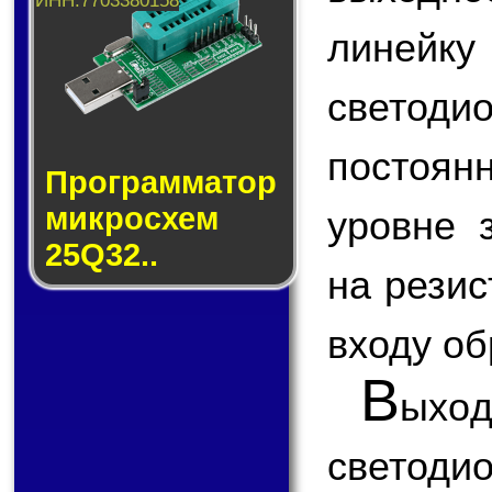
линейку
светоди
постоян
Прог­рам­ма­тор
мик­ро­схем
уровне 
25Q32..
на резис
входу об
В
ыхо
светод