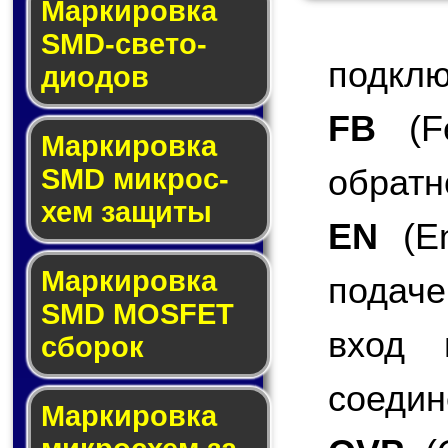
Маркировка
SMD-све­то­
подклю
дио­дов
FB
(Fe
Мар­ки­ров­ка
обратн
SMD мик­рос­
хем защиты
EN
(En
Мар­ки­ров­ка
подаче
SMD MOSFET
вход 
сбо­рок
соедин
Мар­ки­ров­ка