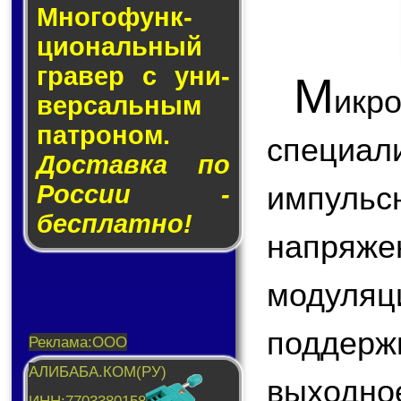
Много­функ­
цио­наль­ный
гра­вер с уни­
М
икр
вер­саль­ным
пат­ро­ном.
специа
Доставка по
России -
импул
бесплатно!
напряж
модул
поддер
выходно