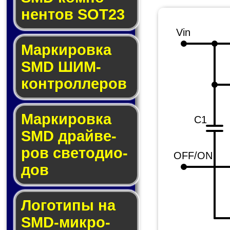
нен­тов SOT23
Vin
Маркировка
SMD ШИМ-
кон­трол­ле­ров
Маркировка
C1
SMD драй­ве­
ров све­то­ди­о­
OFF/ON
дов
Логотипы на
SMD-мик­ро­