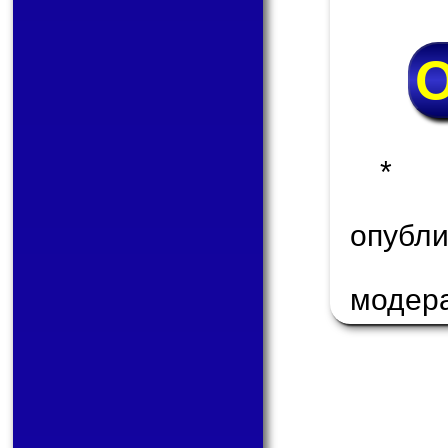
* 
опуб
модер