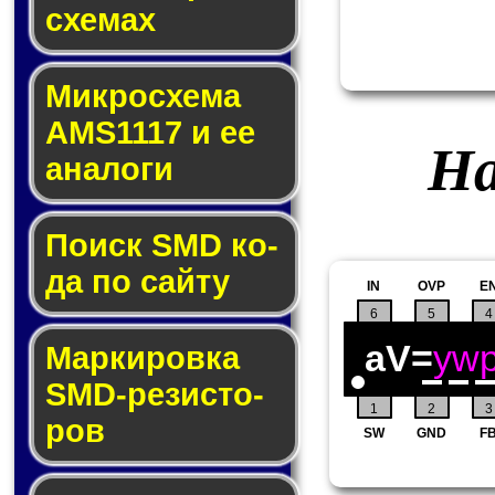
схе­мах
Микросхема
AMS1117 и ее
На
ана­ло­ги
Поиск SMD ко­
да по сай­ту
IN
OVP
E
6
5
4
aV=
yw
Маркировка
SMD-ре­зис­то­
1
2
3
ров
SW
GND
F