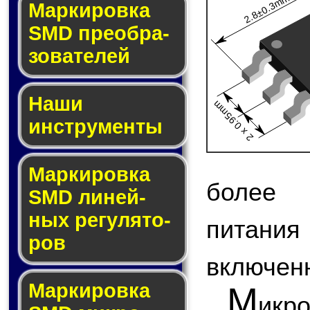
2.8±0.3mm
Мар­ки­ров­ка
SMD пре­об­ра­
зо­ва­те­лей
Наши
2 x 0.95mm
инструменты
Маркировка
более 
SMD ли­ней­
ных ре­гу­ля­то­
питани
ров
включен
Маркировка
М
икр