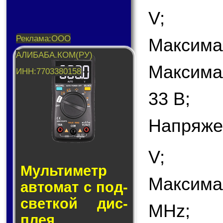
V;
Максимал
Максима
33 В;
Напряже
V;
Муль­ти­метр
Максима
ав­то­мат с под­
свет­кой дис­
MHz;
плея.