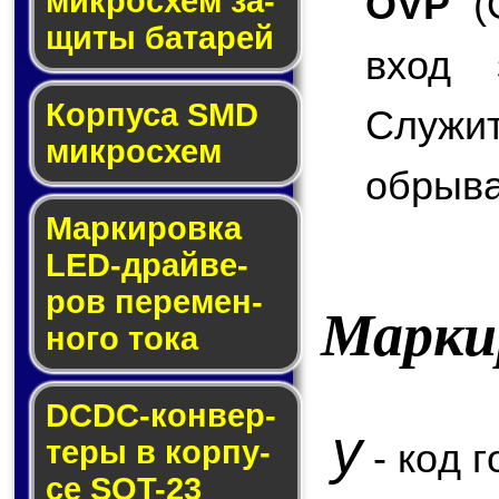
OVP
(O
мик­ро­схем за­
щи­ты ба­та­рей
вход 
Корпуса SMD
Служи
мик­ро­схем
обрыва
Маркировка
LED-драй­ве­
ров пе­ре­мен­
Марки
но­го то­ка
DCDC-кон­вер­
y
те­ры в кор­пу­
- код г
се SOT-23