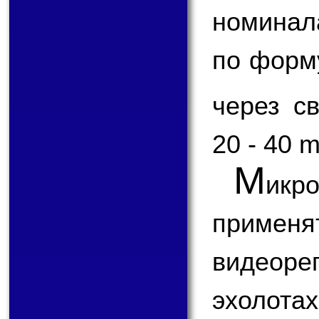
номинал
по форм
через с
20 - 40 
М
икр
применя
видеоре
эхолота