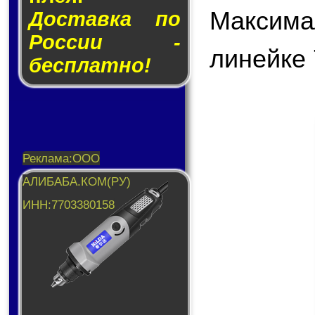
Максима
Доставка по
России -
линейке 
бесплатно!