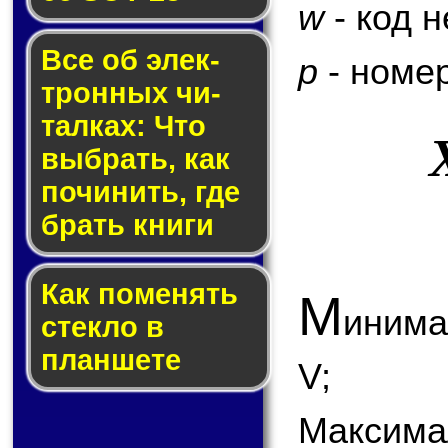
w
- код 
Все об элек­
p
- номер
трон­ных чи­
тал­ках: Что
выб­рать, как
по­чи­нить, где
брать кни­ги
Как по­ме­нять
М
инима
стек­ло в
планшете
V;
Максима