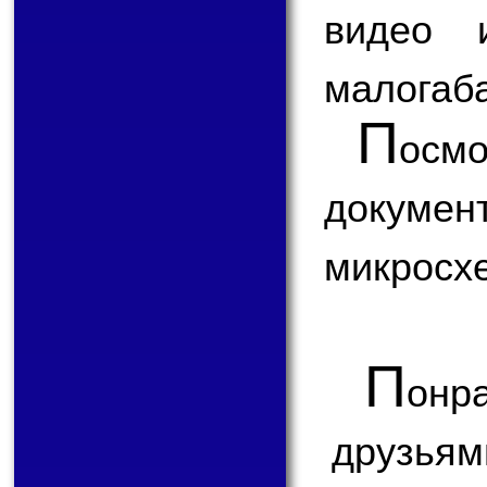
видео 
малогаба
П
ос
докум
микросх
П
онр
друзьям