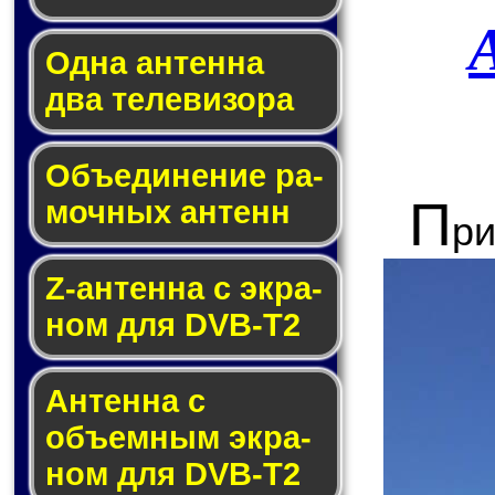
Одна антенна
два теле­ви­зора
Объединение ра­
П
моч­ных ан­тенн
ри
Z-антенна с эк­ра­
ном для DVB-T2
Антенна с
объем­ным эк­ра­
ном для DVB-T2