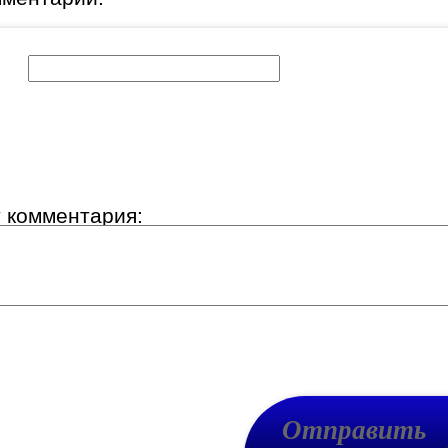
к:
т комментария: