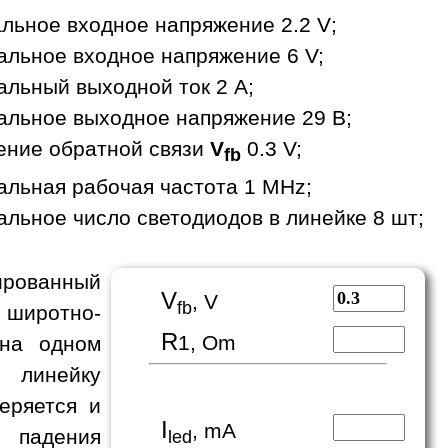
льное входное напряжение 2.2 V;
льное входное напряжение 6 V;
льный выходной ток 2 A;
льное выходное напряжение 29 В;
ение обратной связи
V
0.3 V;
fb
льная рабочая частота 1 MHz;
льное число светодиодов в линейке 8 шт;
рованный
V
, V
fb
 широтно-
R
1, Om
 на одном
 линейку
еряется и
I
, mA
е падения
led