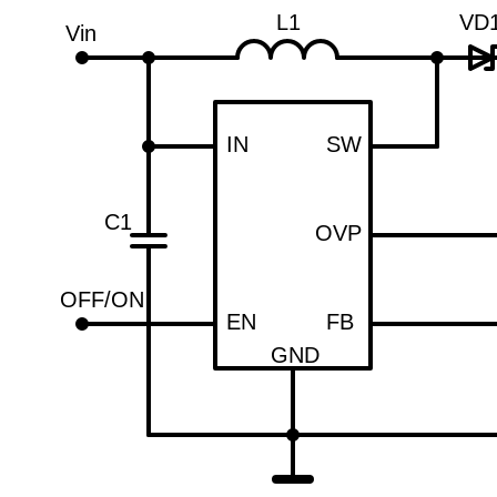
L1
VD
Vin
IN
SW
C1
OVP
OFF/ON
EN
FB
GND