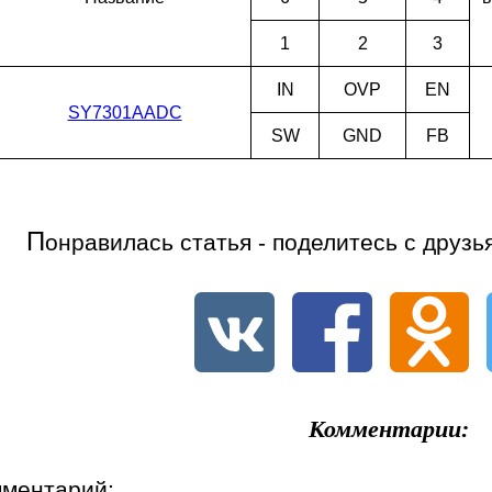
1
2
3
IN
OVP
EN
SY7301AADC
SW
GND
FB
П
онравилась статья - поделитесь с друзь
Комментарии:
мментарий: