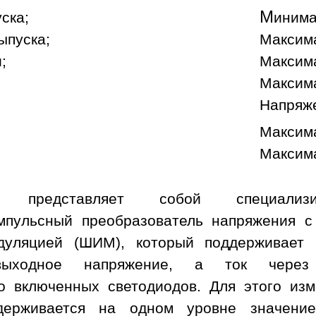
М
уска;
инима
ыпуска;
Максима
;
Максима
Максима
Напряж
Максима
Максима
а представляет собой специализи
пульсный преобразователь напряжения с
дуляцией (ШИМ), который поддерживает
ыходное напряжение, а ток через
о включенных светодиодов. Для этого изм
держивается на одном уровне значени