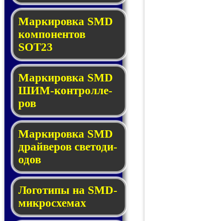
Маркировка SMD
ком­по­нен­тов
SOT23
Маркировка SMD
ШИМ-кон­трол­ле­
ров
Маркировка SMD
драй­ве­ров све­то­ди­
о­дов
Логотипы на SMD-
мик­ро­схе­мах