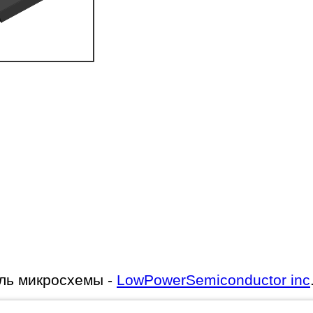
ль микросхемы -
LowPowerSemiconductor inc