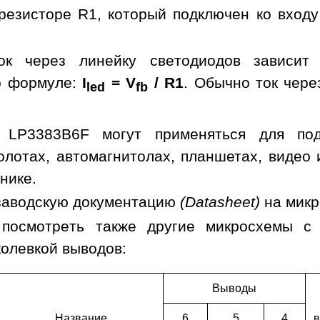
резисторе R1, который подключен ко входу
ок через линейку светодиодов зависит
о формуле:
I
= V
/ R1
. Обычно ток чере
led
fb
 LP3383B6F могут применяться для подс
холотах, автомагнитолах, планшетах, видео
нике.
заводскую документацию
(Datasheet)
на мик
 посмотреть также другие микросхемы с
колевкой выводов:
Выводы
Наз­ва­ние
6
5
4
в