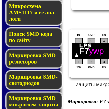
Микросхема
AMS1117 и ее ана­
ло­ги
Поиск SMD ко­да
IN
OVP
EN
по сай­ту
6
5
4
F7
ywp
Маркировка SMD-
ре­зис­то­ров
1
2
3
SW
GND
FB
Маркировка SMD-
све­то­дио­дов
защиты микро
Мар­ки­ров­ка SMD
Маркировка:
F7
y
мик­рос­хем защиты