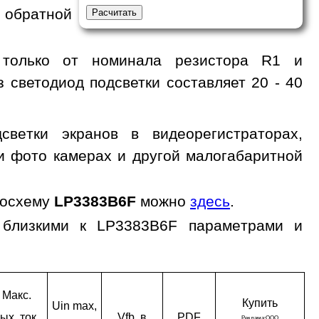
 обратной
 только от номинала резистора R1 и
з светодиод подсветки составляет 20 - 40
ветки экранов в видеорегистраторах,
 и фото камерах и другой малогабаритной
росхему
LP3383B6F
можно
здесь
.
 близкими к LP3383B6F параметрами и
Макс.
Ку­пить
Uin max,
ых. ток,
Vfb, в
PDF