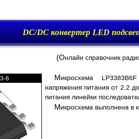
DC/DC конвертер LED подсве
(О
нлайн справочник ради
М
икросхема LP3383B6F
3-6
напряжения питания от 2.2 д
питания линейки последовате
М
икросхема выполнена в к