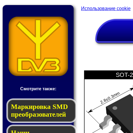
Использование cookie
SOT-2
Смотрите также:
2.8±0.3mm
Мар­ки­ров­ка SMD
пре­об­ра­зо­ва­те­лей
Наши