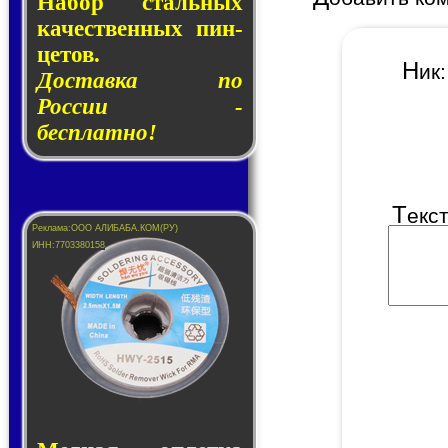
Набор сталь­ных
ка­чест­вен­ных пин­
це­тов.
Н
и
Доставка по
России -
бесплатно!
Т
екс