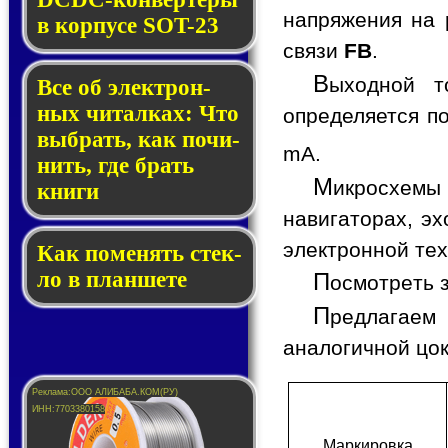
напряжения на 
в кор­пу­се SOT-23
связи
FB
.
В
ыходной т
Все об элек­трон­
ных чи­тал­ках: Что
определяется п
выб­рать, как по­чи­
mA.
нить, где брать
М
икросхемы
кни­ги
навигаторах, э
электронной тех
Как по­ме­нять стек­
ло в планшете
П
осмотреть 
П
редлагаем
аналогичной цо
Мар­ки­ров­ка