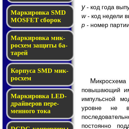
y
- код года вып
Мар­ки­ров­ка SMD
w
- код недели в
MOSFET сбо­рок
p
- номер партии
Мар­ки­ров­ка мик­
ро­схем за­щи­ты ба­
та­рей
Корпуса SMD мик­
ро­схем
М
икросхем
повышающий им
Маркировка LED-
импульсной мо
драй­ве­ров пе­ре­
уровне не в
мен­но­го то­ка
последовательн
постоянно под
DCDC-кон­вер­те­ры