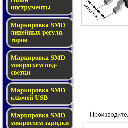
2 x 0.95mm
инструменты
Маркировка SMD
ли­ней­ных ре­гу­ля­
то­ров
Маркировка SMD
мик­ро­схем под­
свет­ки
Маркировка SMD
клю­чей USB
П
роизводите
Маркировка SMD
мик­рос­хем за­ряд­ки