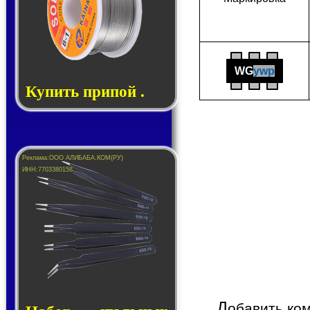
WG
ywp
Купить припой .
Д
обавить ко