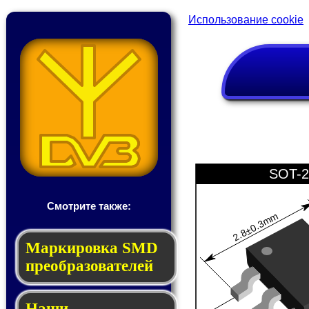
Использование cookie
SOT-2
Смотрите также:
2.8±0.3mm
Мар­ки­ров­ка SMD
пре­об­ра­зо­ва­те­лей
Наши