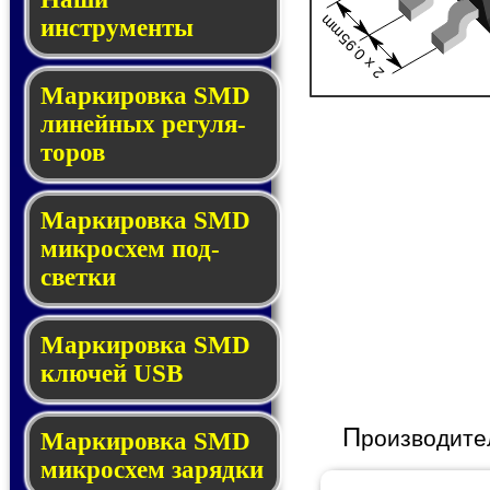
2 x 0.95mm
инструменты
Маркировка SMD
ли­ней­ных ре­гу­ля­
то­ров
Маркировка SMD
мик­ро­схем под­
свет­ки
Маркировка SMD
клю­чей USB
П
роизводите
Маркировка SMD
мик­рос­хем за­ряд­ки