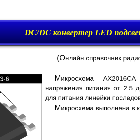
DC/DC конвертер LED подсв
(О
нлайн справочник ради
М
икросхема AX2016CA 
3-6
напряжения питания от 2.5 д
для питания линейки последо
М
икросхема выполнена в к