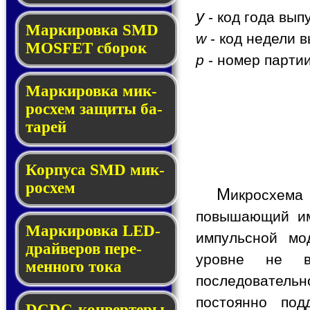
y
- код года вып
Мар­ки­ров­ка SMD
w
- код недели в
MOSFET сбо­рок
p
- номер партии
Мар­ки­ров­ка мик­
ро­схем за­щи­ты ба­
та­рей
Корпуса SMD мик­
ро­схем
М
икросхем
повышающий им
Маркировка LED-
импульсной мо
драй­ве­ров пе­ре­
уровне не в
мен­но­го то­ка
последовательн
постоянно под
DCDC-кон­вер­те­ры