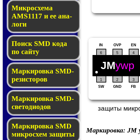
Микросхема
AMS1117 и ее ана­
ло­ги
Поиск SMD ко­да
IN
OVP
EN
по сай­ту
6
5
4
JM
ywp
Маркировка SMD-
ре­зис­то­ров
1
2
3
SW
GND
FB
Маркировка SMD-
све­то­дио­дов
защиты микро
Мар­ки­ров­ка SMD
Маркировка:
JM
y
мик­рос­хем защиты