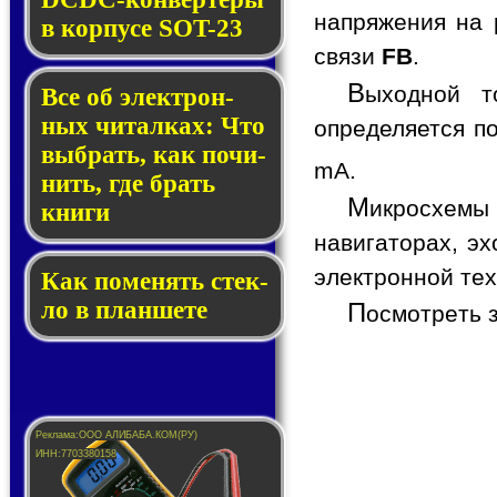
напряжения на 
в кор­пу­се SOT-23
связи
FB
.
В
ыходной т
Все об элек­трон­
ных чи­тал­ках: Что
определяется п
выб­рать, как по­чи­
mA.
нить, где брать
М
икросхемы
кни­ги
навигаторах, э
электронной тех
Как по­ме­нять стек­
ло в планшете
П
осмотреть 