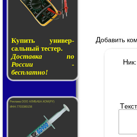
Д
обавить ко
Купить уни­вер­
саль­ный тес­тер.
Доставка по
Н
и
России -
бесплатно!
Т
екс