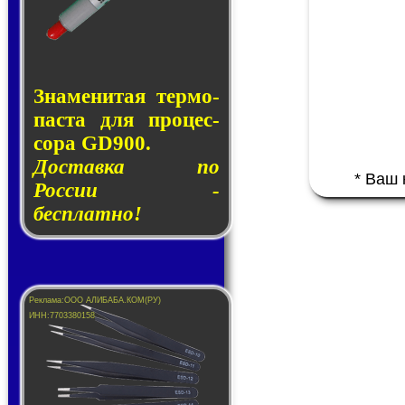
Знаменитая тер­мо­
пас­та для про­цес­
со­ра GD900.
Доставка по
* Ваш
России -
бесплатно!