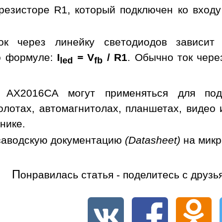
резисторе R1, который подключен ко входу
ок через линейку светодиодов зависит
о формуле:
I
= V
/ R1
. Обычно ток чере
led
fb
 AX2016CA могут применяться для подс
холотах, автомагнитолах, планшетах, видео
нике.
заводскую документацию
(Datasheet)
на мик
П
онравилась статья - поделитесь с друзь