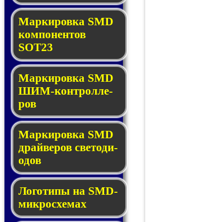
Маркировка SMD
ком­по­нен­тов
SOT23
Маркировка SMD
ШИМ-кон­трол­ле­
ров
Маркировка SMD
драй­ве­ров све­то­ди­
о­дов
Логотипы на SMD-
мик­ро­схе­мах