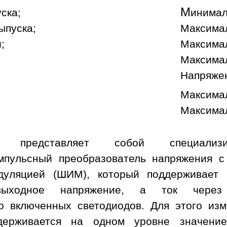
М
уска;
инимал
ыпуска;
Максимал
;
Максимал
Максимал
Напряже
Максимал
Максимал
а представляет собой специализи
пульсный преобразователь напряжения с
дуляцией (ШИМ), который поддерживает
ыходное напряжение, а ток через
о включенных светодиодов. Для этого изм
держивается на одном уровне значени