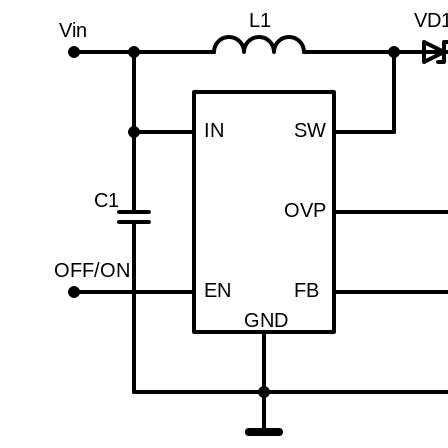
L1
VD
Vin
IN
SW
C1
OVP
OFF/ON
EN
FB
GND