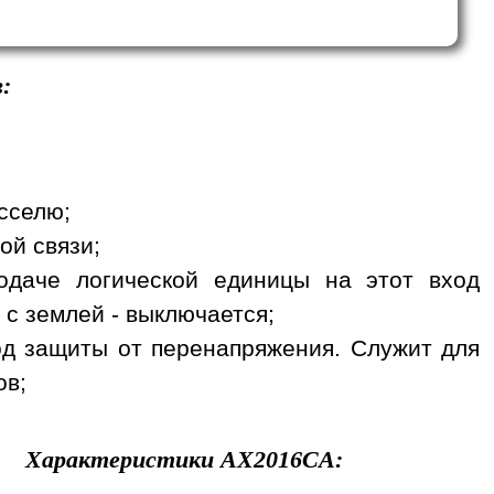
:
сселю;
ой связи;
одаче логической единицы на этот вход
 с землей - выключается;
вход защиты от перенапряжения. Служит для
ов;
Характеристики
AX2016CA
: