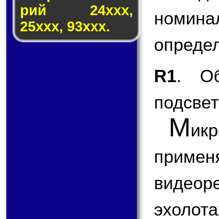
рий 24ххх,
номи
25ххх, 93ххх.
опреде
R1
. О
подсвет
М
ик
применя
видеор
эхолота