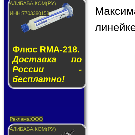
Максим
линейке
Флюс RMA-218.
Доставка по
России -
бесплатно!