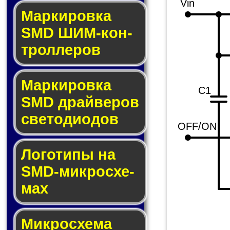
Vin
Маркировка
SMD ШИМ-кон­
трол­ле­ров
Маркировка
C1
SMD драй­ве­ров
све­то­ди­о­дов
OFF/ON
Логотипы на
SMD-мик­ро­схе­
мах
Микросхема