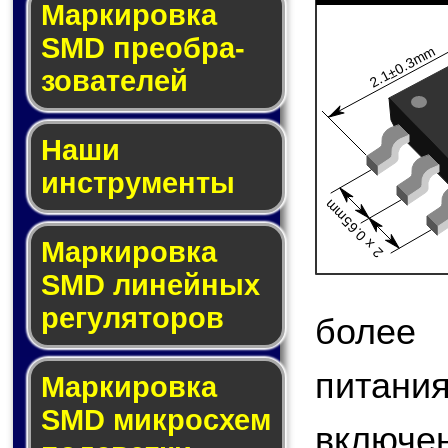
Мар­ки­ров­ка
SMD пре­об­ра­
2.1±0.3mm
зо­ва­те­лей
Наши
инструменты
2 x 0.65mm
Маркировка
SMD ли­ней­ных
ре­гу­ля­то­ров
более
питани
Маркировка
SMD мик­ро­схем
включен