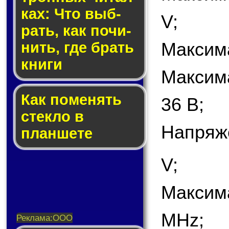
ках: Что выб­
V;
рать, как по­чи­
Максима
нить, где брать
кни­ги
Максим
Как по­ме­нять
36 В;
стек­ло в
Напряж
планшете
V;
Максим
MHz;