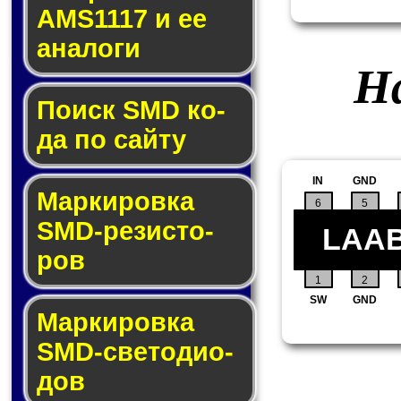
AMS1117 и ее
ана­ло­ги
На
Поиск SMD ко­
да по сай­ту
IN
GND
Маркировка
6
5
SMD-ре­зис­то­
LAA
ров
1
2
SW
GND
Маркировка
SMD-све­то­дио­
дов