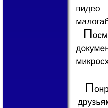
видео
малогаб
П
ос
доку
микрос
П
онр
друзья