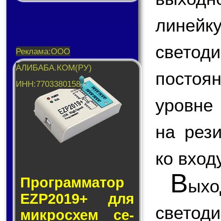
линейк
светоди
постоя
уровне
на рез
ко вход
В
Программатор
ых
EZP2019+ для
свето
мик­ро­схем се­