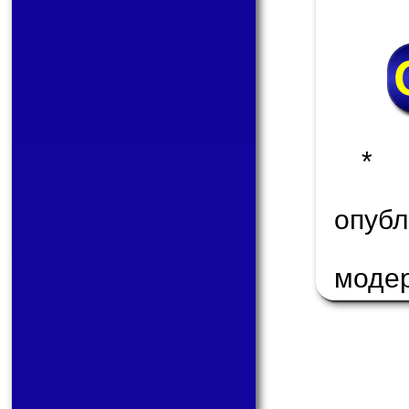
* 
опу
моде