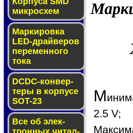
Корпуса SMD
Марк
мик­ро­схем
Маркировка
LED-драй­ве­ров
пе­ре­мен­но­го
то­ка
DCDC-кон­вер­
те­ры в кор­пу­се
М
иним
SOT-23
2.5 V;
Все об элек­
Максим
трон­ных чи­тал­