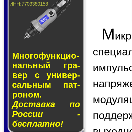
М
ик
специ
Много­функ­цио­
наль­ный гра­
импул
вер с уни­вер­
напряж
саль­ным пат­
ро­ном.
модул
Доставка по
поддер
России -
бесплатно!
выходн