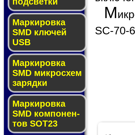
под­свет­ки
М
ик
Маркировка
SC-70-6
SMD клю­чей
USB
Маркировка
SMD мик­рос­хем
за­ряд­ки
Маркировка
SMD ком­по­нен­
тов SOT23