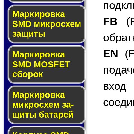
подкл
Мар­ки­ров­ка
FB
(F
SMD мик­рос­хем
защиты
обрат
EN
(E
Мар­ки­ров­ка
SMD MOSFET
подач
сбо­рок
вход
Мар­ки­ров­ка
соеди
мик­ро­схем за­
щи­ты ба­та­рей