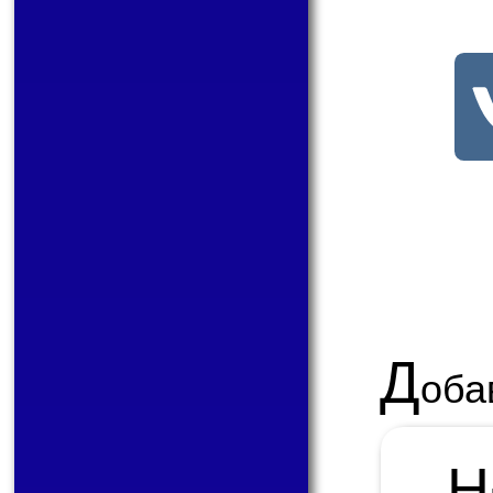
Д
оба
Н