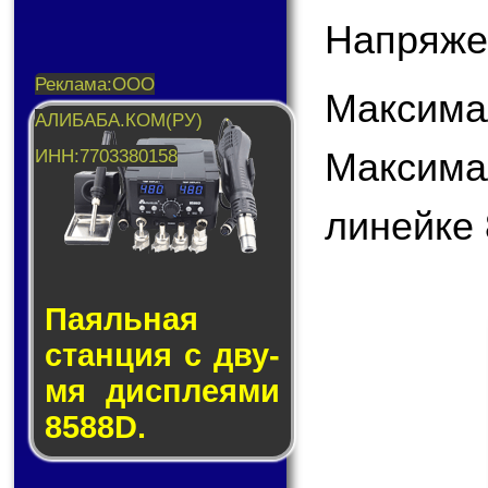
Напряже
Максима
Максима
линейке 
Паяльная
стан­ция с дву­
мя дис­пле­я­ми
8588D.