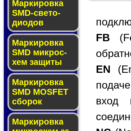
Маркировка
SMD-све­то­
подклю
дио­дов
FB
(Fe
Мар­ки­ров­ка
обратн
SMD мик­рос­
хем защиты
EN
(En
Мар­ки­ров­ка
подаче
SMD MOSFET
вход 
сбо­рок
соедин
Мар­ки­ров­ка