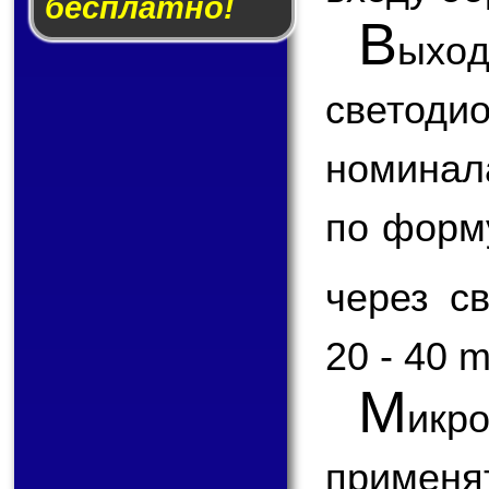
бесплатно!
В
ыхо
светод
номинал
по форм
через с
20 - 40 
М
икр
применя