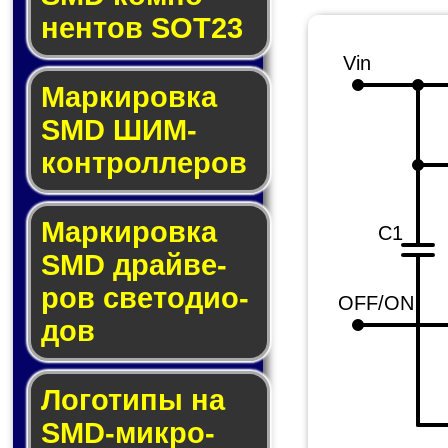
нен­тов SOT23
Vin
Маркировка
SMD ШИМ-
кон­трол­ле­ров
Маркировка
C1
SMD драй­ве­
ров све­то­ди­о­
OFF/ON
дов
Логотипы на
SMD-мик­ро­