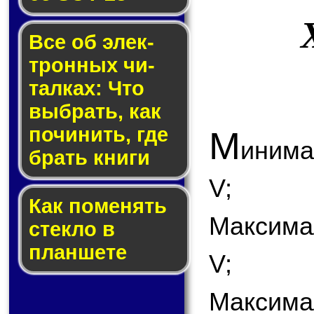
Все об элек­
трон­ных чи­
тал­ках: Что
выб­рать, как
по­чи­нить, где
М
инима
брать кни­ги
V;
Как по­ме­нять
Максима
стек­ло в
планшете
V;
Максима