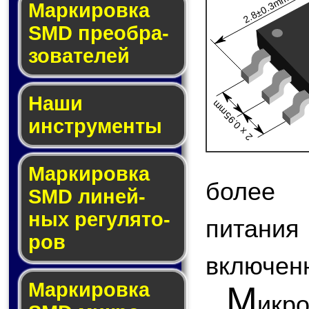
2.8±0.3mm
Мар­ки­ров­ка
SMD пре­об­ра­
зо­ва­те­лей
Наши
2 x 0.95mm
инструменты
Маркировка
более 
SMD ли­ней­
ных ре­гу­ля­то­
питани
ров
включен
Маркировка
М
икр