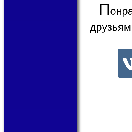
П
онр
друзьям