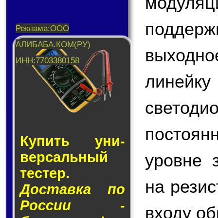
модул
поддер
выходно
линейку
светоди
постоян
Купить уни­
вер­саль­ный
уровне 
тес­тер.
на резис
Доставка по
России -
входу об