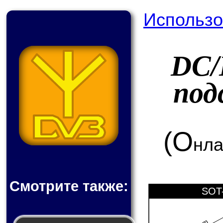
Использо
DC/
под
(О
нла
Смотрите также:
SOT-