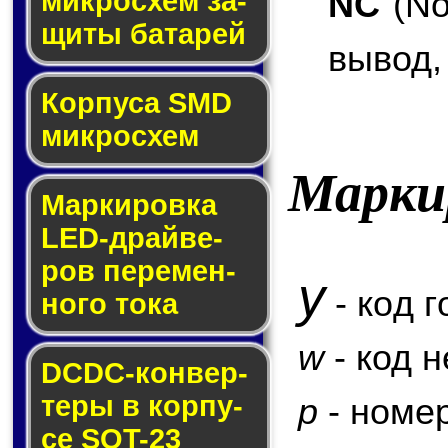
NC
(No
мик­ро­схем за­
щи­ты ба­та­рей
вывод,
Корпуса SMD
мик­ро­схем
Марки
Маркировка
LED-драй­ве­
ров пе­ре­мен­
y
- код г
но­го то­ка
w
- код 
DCDC-кон­вер­
те­ры в кор­пу­
p
- номер
се SOT-23