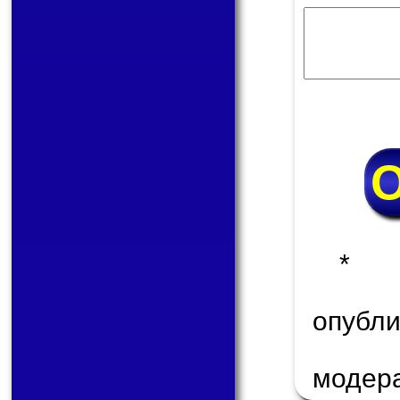
* 
опуб
модер