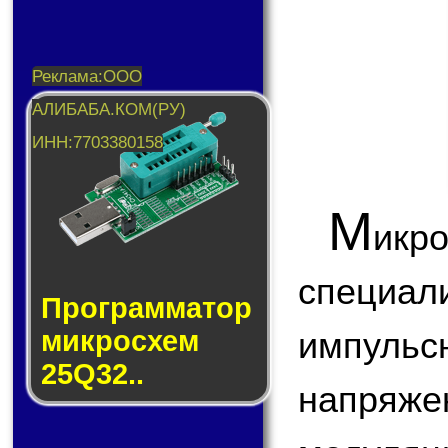
М
икр
специа
Прог­рам­ма­тор
мик­ро­схем
импул
25Q32..
напряж