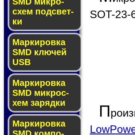
SMD мик­ро­
схем под­свет­
SOT-23-6
ки
Маркировка
SMD клю­чей
USB
Маркировка
SMD мик­рос­
хем за­ряд­ки
П
рои
Маркировка
LowPower
SMD ком­по­