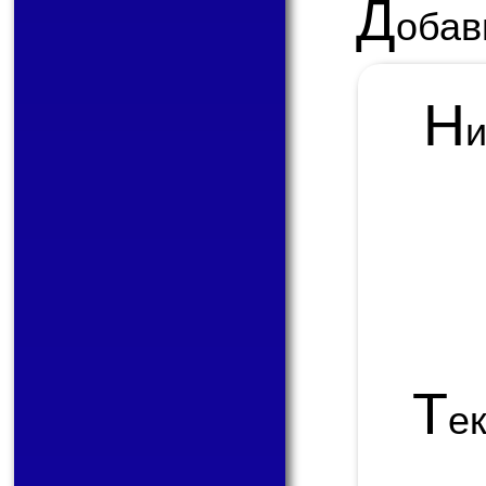
Д
обав
Н
Т
е