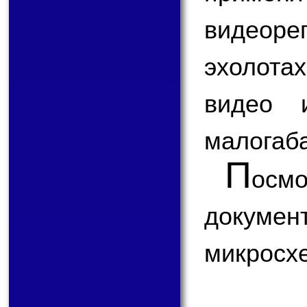
видеоре
эхолота
видео 
малогаба
П
ос
докум
микросх