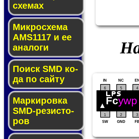
схе­мах
Микросхема
AMS1117 и ее
На
ана­ло­ги
Поиск SMD ко­
да по сай­ту
IN
NC
E
6
5
4
Fc
ywp
Маркировка
SMD-ре­зис­то­
1
2
3
ров
SW
GND
F