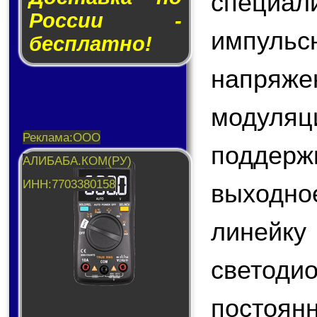
специа
России -
импул
бесплатно!
напряж
модул
поддер
выходно
линейку
светоди
постоян