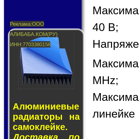
Максима
40 В;
Напряже
Максима
MHz;
Максима
Алюминие­вые
линейке 
ра­ди­а­то­ры на
са­мо­клей­ке.
Доставка по