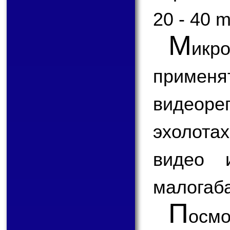
20 - 40 
М
икр
применя
видеоре
эхолота
видео 
малогаба
П
ос