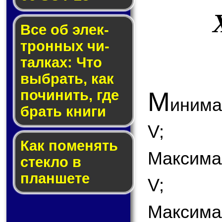
Все об элек­
трон­ных чи­
тал­ках: Что
выб­рать, как
М
по­чи­нить, где
инима
брать кни­ги
V;
Как по­ме­нять
Максима
стек­ло в
планшете
V;
Максимал