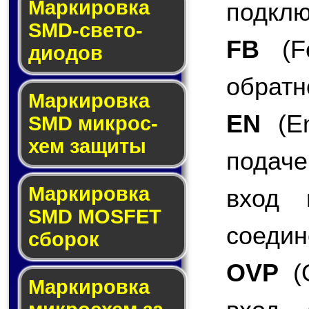
Маркировка
подклю
SMD-све­то­
FB
(Fe
дио­дов
обратн
Мар­ки­ров­ка
EN
(En
SMD мик­рос­
хем защиты
подаче
Мар­ки­ров­ка
вход 
SMD MOSFET
соедин
сбо­рок
OVP
(O
Мар­ки­ров­ка