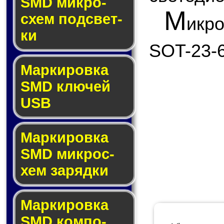
SMD мик­ро­
М
схем под­свет­
икр
ки
SOT-23-6
Маркировка
SMD клю­чей
USB
Маркировка
SMD мик­рос­
хем за­ряд­ки
Маркировка
SMD ком­по­