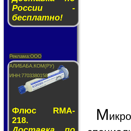
России -
бесплатно!
М
Флюс RMA-
икр
218.
Доставка по