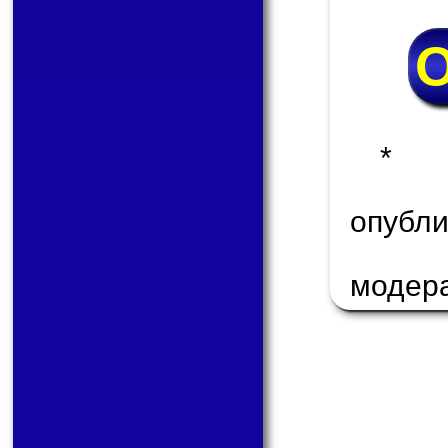
* 
опуб
модер