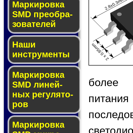
2.8±0.3mm
Мар­ки­ров­ка
SMD пре­об­ра­
зо­ва­те­лей
Наши
2 x 0.95mm
инструменты
Маркировка
более 
SMD ли­ней­
ных ре­гу­ля­то­
питания
ров
после
Маркировка
светодио