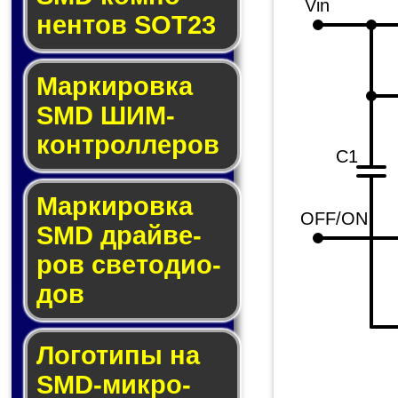
Vin
нен­тов SOT23
Маркировка
SMD ШИМ-
кон­трол­ле­ров
C1
Маркировка
OFF/ON
SMD драй­ве­
ров све­то­ди­о­
дов
Логотипы на
SMD-мик­ро­