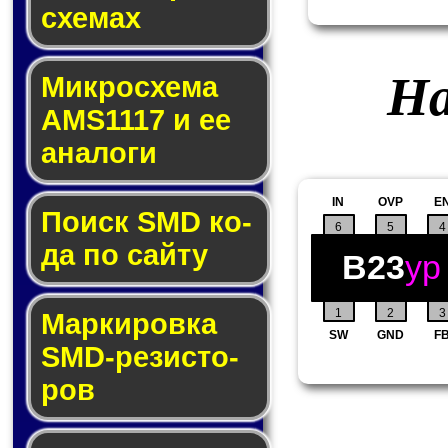
схе­мах
На
Микросхема
AMS1117 и ее
ана­ло­ги
IN
OVP
E
Поиск SMD ко­
6
5
4
да по сай­ту
B23
yp
1
2
3
Маркировка
SW
GND
F
SMD-ре­зис­то­
ров