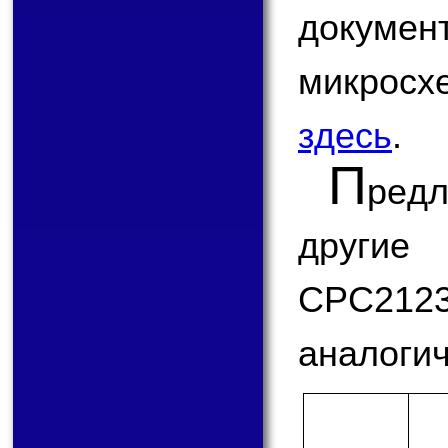
докум
микро
здесь
.
П
ред
другие
CPC21
аналогич