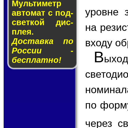
Муль­ти­метр
уровне 
ав­то­мат с под­
свет­кой дис­
на резис
плея.
Доставка по
входу об
России -
В
ыхо
бесплатно!
светод
номинал
по форм
через с