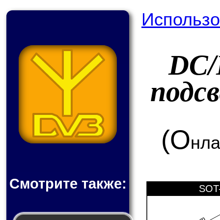
Использо
DC/
подс
(О
нла
Смотрите также:
SOT-