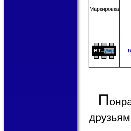
Мар­ки­ров­ка
BT=
ywp
R
П
онр
друзьям