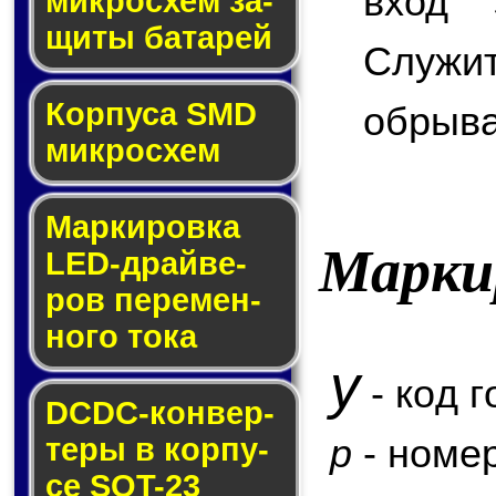
вход 
мик­ро­схем за­
щи­ты ба­та­рей
Служи
Корпуса SMD
обрыва
мик­ро­схем
Маркировка
Марки
LED-драй­ве­
ров пе­ре­мен­
но­го то­ка
y
- код г
DCDC-кон­вер­
p
- номер
те­ры в кор­пу­
се SOT-23