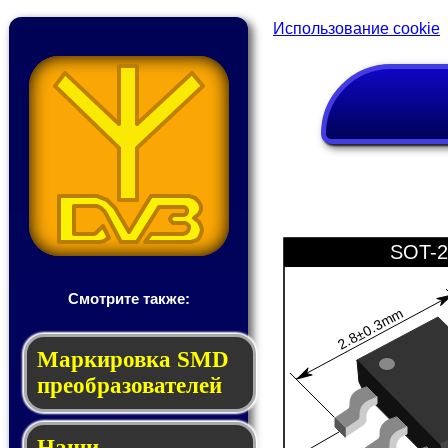
Использование cookie
SOT-2
Смотрите также:
2.8±0.3mm
Мар­ки­ров­ка SMD
пре­об­ра­зо­ва­те­лей
Наши