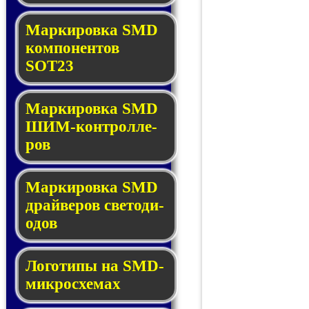
Маркировка SMD
ком­по­нен­тов
SOT23
Маркировка SMD
ШИМ-кон­трол­ле­
ров
Маркировка SMD
драй­ве­ров све­то­ди­
о­дов
Логотипы на SMD-
мик­ро­схе­мах