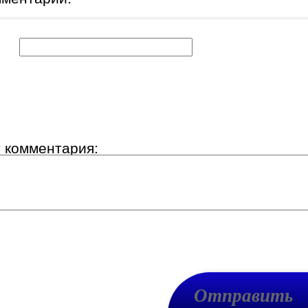
к:
т комментария: