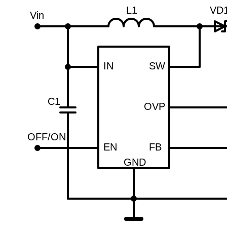
L1
VD
Vin
IN
SW
C1
OVP
OFF/ON
EN
FB
GND