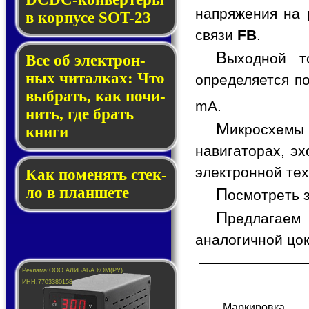
напряжения на 
в кор­пу­се SOT-23
связи
FB
.
В
ыходной т
Все об элек­трон­
ных чи­тал­ках: Что
определяется п
выб­рать, как по­чи­
mA.
нить, где брать
М
икросхемы
кни­ги
навигаторах, э
электронной тех
Как по­ме­нять стек­
ло в планшете
П
осмотреть 
П
редлагаем
аналогичной цо
Мар­ки­ров­ка