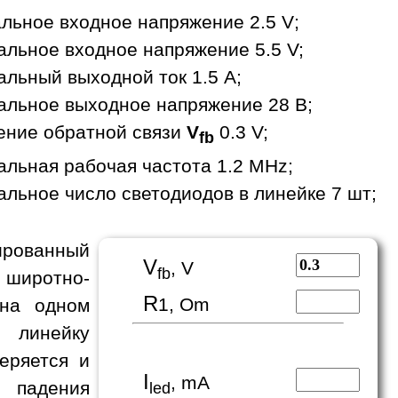
льное входное напряжение 2.5 V;
льное входное напряжение 5.5 V;
льный выходной ток 1.5 A;
льное выходное напряжение 28 В;
ение обратной связи
V
0.3 V;
fb
льная рабочая частота 1.2 MHz;
льное число светодиодов в линейке 7 шт;
рованный
V
, V
fb
 широтно-
R
1, Om
 на одном
 линейку
еряется и
I
, mA
е падения
led