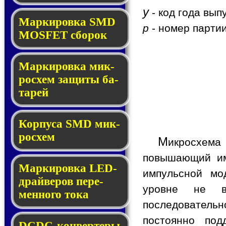
y
- код года вып
Мар­ки­ров­ка SMD
p
- номер партии
MOSFET сбо­рок
Мар­ки­ров­ка мик­
ро­схем за­щи­ты ба­
та­рей
Корпуса SMD мик­
ро­схем
М
икросхем
повышающий им
Маркировка LED-
импульсной мо
драй­ве­ров пе­ре­
уровне не в
мен­но­го то­ка
последовательн
постоянно под
DCDC-кон­вер­те­ры