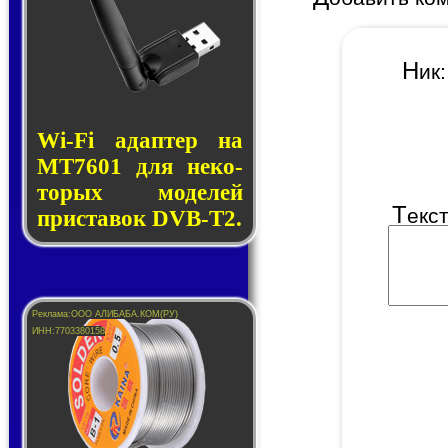
Н
и
Wi-Fi адап­тер на
MT7601 для не­ко­
то­рых мо­де­лей
Т
екс
прис­та­вок DVB-T2.