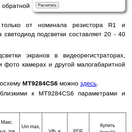
 обратной
 только от номинала резистора R1 и
з светодиод подсветки составляет 20 - 40
ветки экранов в видеорегистраторах,
 и фото камерах и другой малогабаритной
росхему
MT9284CS6
можно
здесь
.
 близкими к MT9284CS6 параметрами и
Макс.
Ку­пить
Uin max,
ых. ток,
Vfb, в
PDF