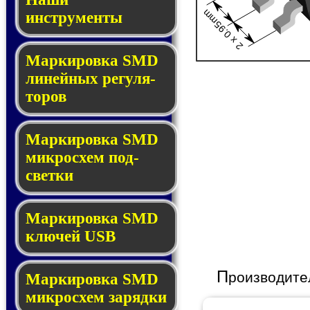
2 x 0.95mm
инструменты
Маркировка SMD
ли­ней­ных ре­гу­ля­
то­ров
Маркировка SMD
мик­ро­схем под­
свет­ки
Маркировка SMD
клю­чей USB
П
роизводите
Маркировка SMD
мик­рос­хем за­ряд­ки