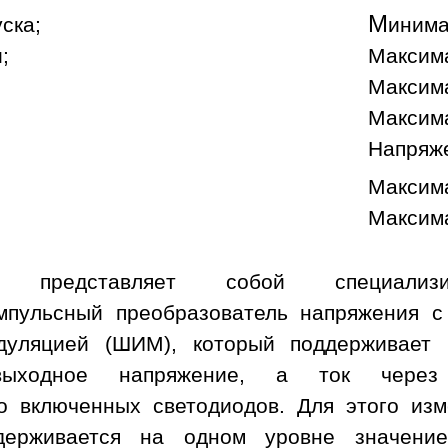
М
уска;
инима
;
Максима
Максима
Максима
Напряж
Максима
Максима
а представляет собой специализи
пульсный преобразователь напряжения с
дуляцией (ШИМ), который поддерживает
ыходное напряжение, а ток через
о включенных светодиодов. Для этого изм
держивается на одном уровне значени