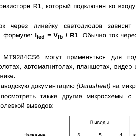
резисторе R1, который подключен ко входу
ок через линейку светодиодов зависит
о формуле:
I
= V
/ R1
. Обычно ток чере
led
fb
 MT9284CS6 могут применяться для подс
холотах, автомагнитолах, планшетах, видео
нике.
заводскую документацию
(Datasheet)
на мик
 посмотреть также другие микросхемы с
колевкой выводов:
Выводы
Наз­ва­ние
6
5
4
в