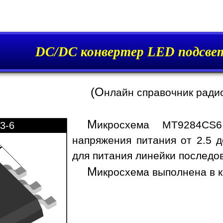
DC/DC конвертер LED подсв
(О
нлайн справочник ради
М
икросхема MT9284CS6
3-6
напряжения питания от 2.5 д
для питания линейки последо
М
икросхема выполнена в к