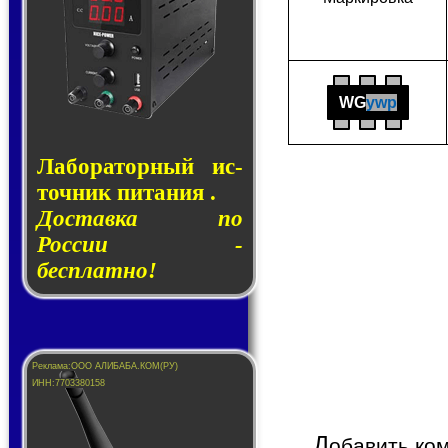
WG
ywp
Лаборатор­ный ис­
точ­ник пи­та­ния .
Доставка по
России -
бесплатно!
Д
обавить ко