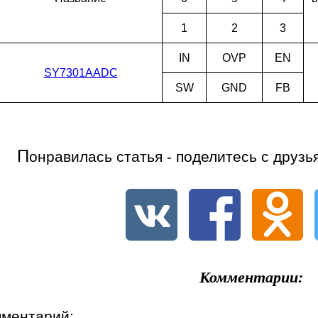
1
2
3
IN
OVP
EN
SY7301AADC
SW
GND
FB
П
онравилась статья - поделитесь с друзь
Комментарии:
мментарий: