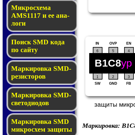
Микросхема
AMS1117 и ее ана­
ло­ги
Поиск SMD ко­да
IN
OVP
EN
по сай­ту
6
5
4
B1C8
yp
Маркировка SMD-
ре­зис­то­ров
1
2
3
SW
GND
FB
Маркировка SMD-
све­то­дио­дов
защиты микро
Мар­ки­ров­ка SMD
Маркировка:
B1C
мик­рос­хем защиты