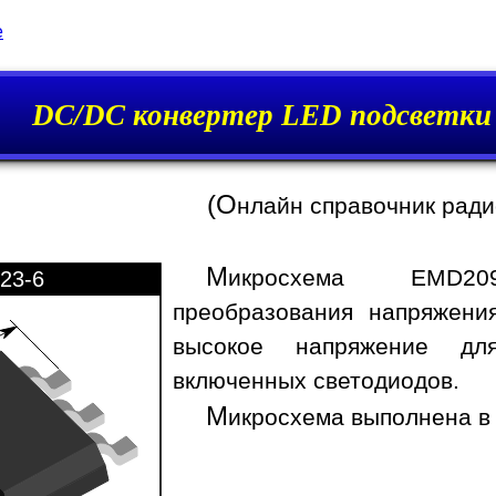
e
DC/DC конвертер LED подсветк
(О
нлайн справочник рад
М
икросхема EMD20
23-6
преобразования напряжени
высокое напряжение дл
включенных светодиодов.
М
икросхема выполнена в 