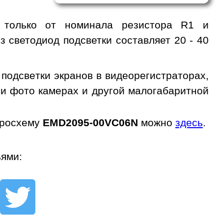
т только от номинала резистора R1 и
з светодиод подсветки составляет 20 - 40
одсветки экранов в видеорегистраторах,
 и фото камерах и другой малогабаритной
кросхему
EMD2095-00VC06N
можно
здесь
.
ьями: