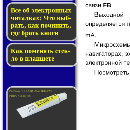
связи
FB
.
Все об элек­трон­ных
В
ыходной 
чи­тал­ках: Что выб­
определяется 
рать, как по­чи­нить,
где брать кни­ги
mA.
М
икросхемы
Как по­ме­нять стек­
навигаторах, э
ло в планшете
электронной те
П
осмотреть