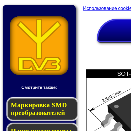
Использование cooki
SOT-
Смотрите также:
2.8±0.3mm
Мар­ки­ров­ка SMD
пре­об­ра­зо­ва­те­лей
Наши инструменты