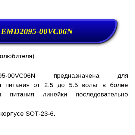
и EMD2095-00VC06N
иолюбителя)
95-00VC06N предназначена для
я питания от 2.5 до 5.5 вольт в более
я питания линейки последовательно
корпусе SOT-23-6.