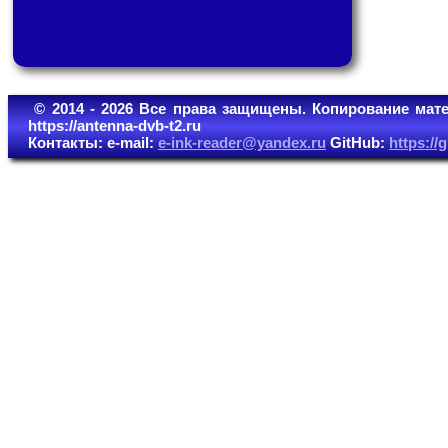
© 2014 - 2026 Все права защищены. Копирование мате
https://antenna-dvb-t2.ru
Контакты: e-mail:
e-ink-reader@yandex.ru
GitHub:
https:/