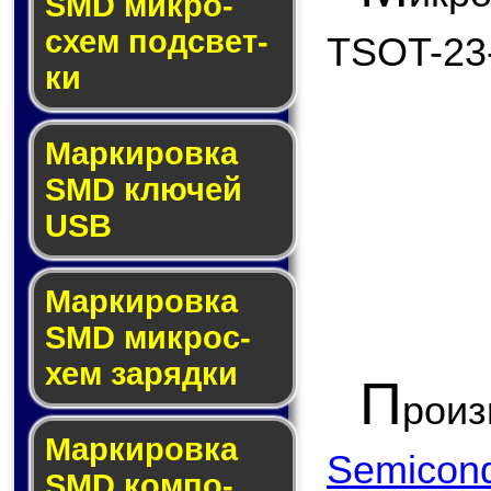
SMD мик­ро­
схем под­свет­
TSOT-23
ки
Маркировка
SMD клю­чей
USB
Маркировка
SMD мик­рос­
хем за­ряд­ки
П
рои
Маркировка
Semicond
SMD ком­по­