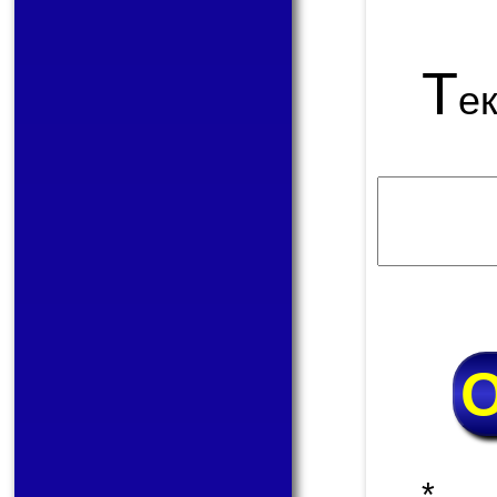
Т
е
* 