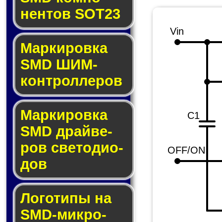
нен­тов SOT23
Vin
Маркировка
SMD ШИМ-
кон­трол­ле­ров
Маркировка
C1
SMD драй­ве­
ров све­то­ди­о­
OFF/ON
дов
Логотипы на
SMD-мик­ро­