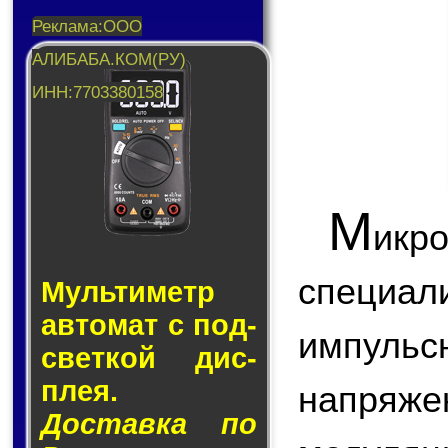
М
икр
специа
Муль­ти­метр
ав­то­мат с под­
импул
свет­кой дис­
плея.
напряж
Доставка по