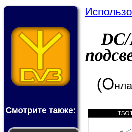
Использо
DC/
подсв
(О
нла
Смотрите также:
TSOT