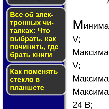
Все об элек­
М
трон­ных чи­
инима
тал­ках: Что
V;
выб­рать, как
по­чи­нить, где
Максима
брать кни­ги
V;
Как по­ме­нять
Максимал
стек­ло в
планшете
Максима
24 В;