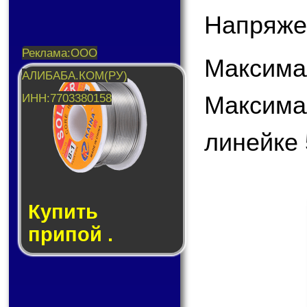
Напряже
Максима
Максима
линейке 
Купить
припой .