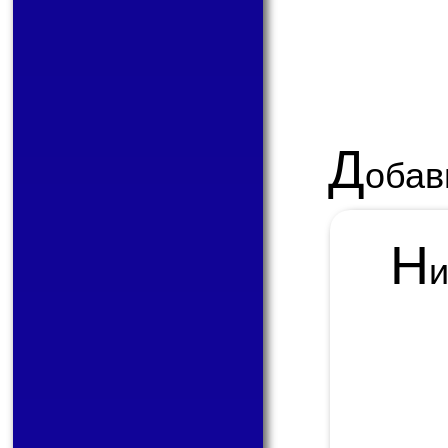
Д
обав
Н