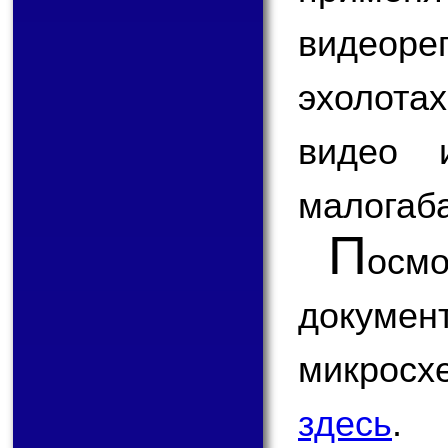
видеоре
эхолота
видео 
малогаба
П
ос
докум
микрос
здесь
.