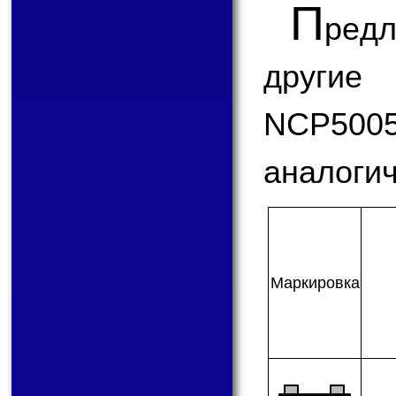
П
ред
другие
NCP50
аналогич
Мар­ки­ров­ка