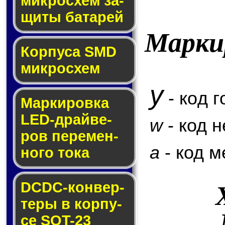
мик­ро­схем за­
щи­ты ба­та­рей
Марки
Корпуса SMD
мик­ро­схем
y
- код г
Маркировка
LED-драй­ве­
w
- код 
ров пе­ре­мен­
a
- код м
но­го то­ка
DCDC-кон­вер­
те­ры в кор­пу­
се SOT-23