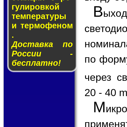
гу­ли­ров­кой
В
ыхо
тем­пе­ра­ту­ры
и тер­мо­фе­ном
светод
.
номинал
Доставка по
России -
по форм
бесплатно!
через с
20 - 40 
М
икр
применя