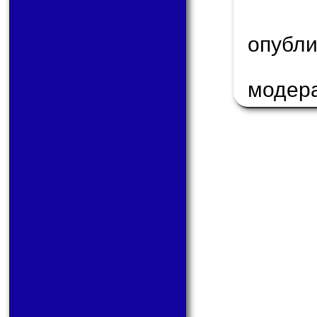
опуб
модер