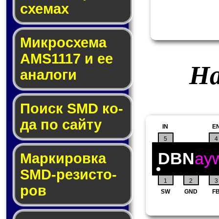
схе­мах
Микросхема
AMS1117 и ее
На
ана­ло­ги
Поиск SMD ко­
да по сай­ту
IN
E
5
4
DBN
ay
Маркировка
SMD-ре­зис­то­
1
2
3
ров
SW
GND
F