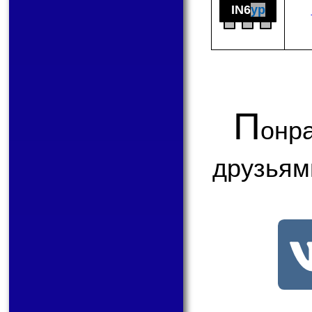
IN6
yp
П
онр
друзьям