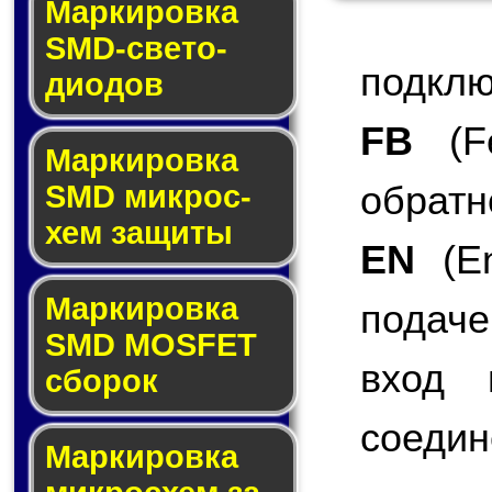
Маркировка
SMD-све­то­
подклю
дио­дов
FB
(Fe
Мар­ки­ров­ка
обратн
SMD мик­рос­
хем защиты
EN
(En
Мар­ки­ров­ка
подаче
SMD MOSFET
вход 
сбо­рок
соедин
Мар­ки­ров­ка