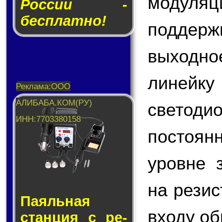
модул
России -
бесплатно!
поддер
выходно
линейку
светоди
постоян
уровне 
на резис
Паяльная
входу об
стан­ция с ре­