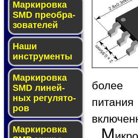
2.8±0.3mm
Мар­ки­ров­ка
SMD пре­об­ра­
зо­ва­те­лей
Наши
2 x 0.95mm
инструменты
Маркировка
более 
SMD ли­ней­
ных ре­гу­ля­то­
питани
ров
включен
Маркировка
М
икр