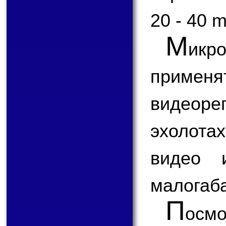
20 - 40 
М
ик
применя
видеоре
эхолота
видео 
малогаба
П
ос