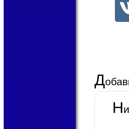
Д
обав
Н