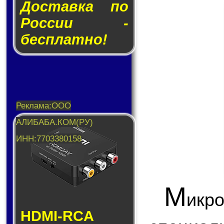
Доставка по
России -
бесплатно!
М
икр
HDMI-RCA