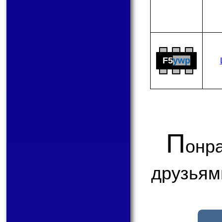
F5
ywp
П
онр
друзьям