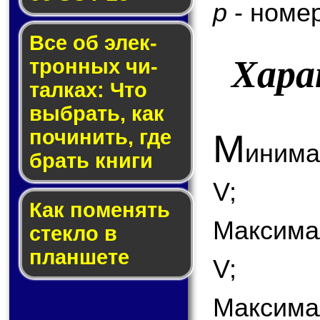
p
- номер
Все об элек­
Хара
трон­ных чи­
тал­ках: Что
выб­рать, как
по­чи­нить, где
М
инима
брать кни­ги
V;
Как по­ме­нять
Максима
стек­ло в
планшете
V;
Максимал