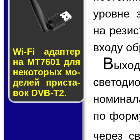
уровне 
на резис
входу об
Wi-Fi адап­тер
В
на MT7601 для
ыхо
не­ко­то­рых мо­
светод
де­лей прис­та­
вок DVB-T2.
номинал
по форм
через с