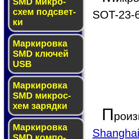
SMD мик­ро­
схем под­свет­
SOT-23-6
ки
Маркировка
SMD клю­чей
USB
Маркировка
SMD мик­рос­
хем за­ряд­ки
П
рои
Маркировка
Shanghai 
SMD ком­по­