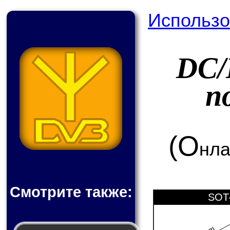
Использо
DC/
п
(О
нла
Смотрите также:
SOT-