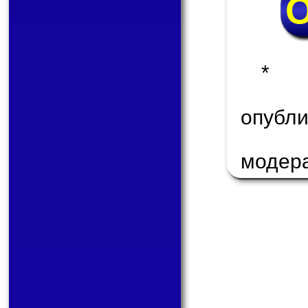
* 
опуб
модер