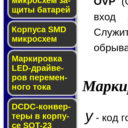
OVP
(O
мик­ро­схем за­
щи­ты ба­та­рей
вход 
Корпуса SMD
Служи
мик­ро­схем
обрыва
Маркировка
LED-драй­ве­
ров пе­ре­мен­
Марки
но­го то­ка
DCDC-кон­вер­
y
те­ры в кор­пу­
- код г
се SOT-23