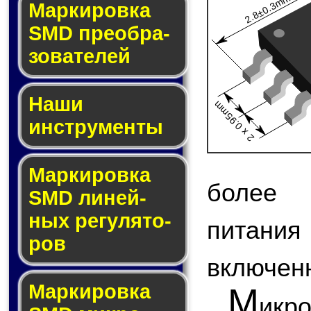
2.8±0.3mm
Мар­ки­ров­ка
SMD пре­об­ра­
зо­ва­те­лей
Наши
2 x 0.95mm
инструменты
Маркировка
более 
SMD ли­ней­
ных ре­гу­ля­то­
питани
ров
включен
Маркировка
М
икр