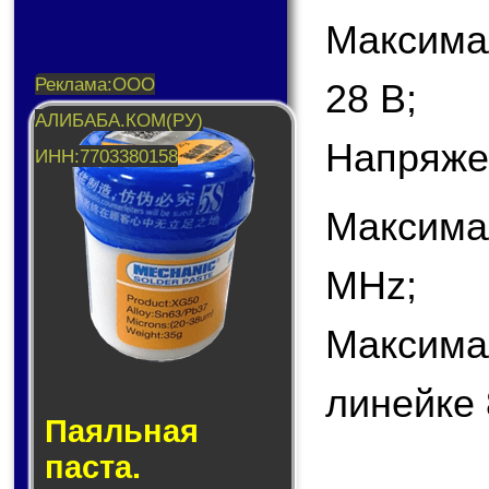
Максима
28 В;
Напряже
Максима
MHz;
Максима
линейке 
Паяльная
паста.