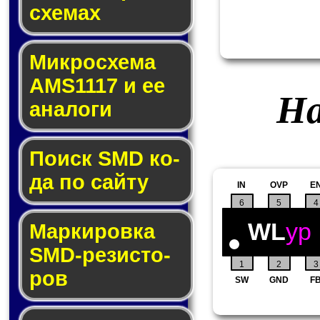
схе­мах
Микросхема
AMS1117 и ее
На
ана­ло­ги
Поиск SMD ко­
да по сай­ту
IN
OVP
E
6
5
4
WL
yp
Маркировка
SMD-ре­зис­то­
1
2
3
ров
SW
GND
F