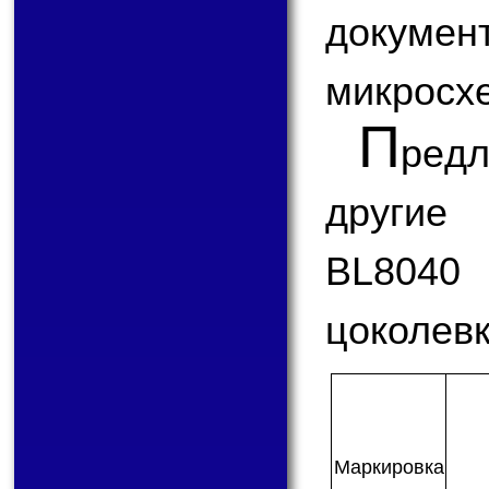
докум
микросх
П
ред
другие
BL8040 
цоколевк
Мар­ки­ров­ка