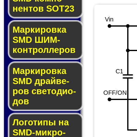
нен­тов SOT23
Vin
Маркировка
SMD ШИМ-
кон­трол­ле­ров
Маркировка
C1
SMD драй­ве­
ров све­то­ди­о­
OFF/ON
дов
Логотипы на
SMD-мик­ро­