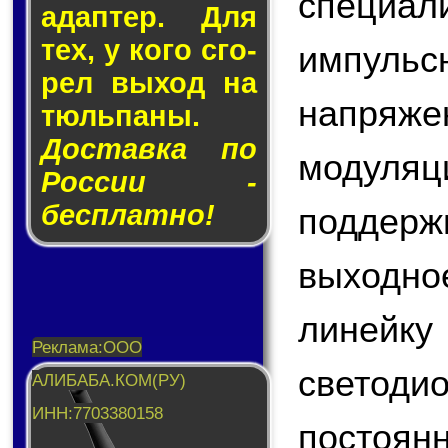
специа
адап­тер. Для
тех, у кого сго­
импул
рел вы­ход на
напряж
тюль­па­ны.
Доставка по
модул
России -
бесплатно!
поддер
выходно
линейку
светоди
постоян