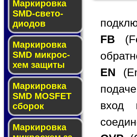
Маркировка
SMD-све­то­
подклю
дио­дов
FB
(Fe
Мар­ки­ров­ка
обратн
SMD мик­рос­
хем защиты
EN
(En
Мар­ки­ров­ка
подаче
SMD MOSFET
вход 
сбо­рок
соедин
Мар­ки­ров­ка