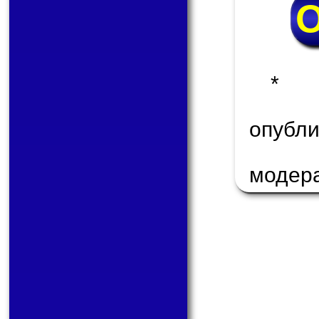
* 
опуб
модер