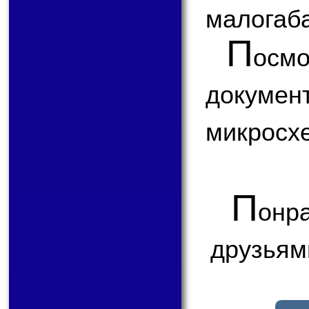
малогаба
П
ос
докум
микросх
П
онр
друзьям