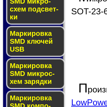
SMD мик­ро­
схем под­свет­
SOT-23-6
ки
Маркировка
SMD клю­чей
USB
Маркировка
SMD мик­рос­
хем за­ряд­ки
П
рои
Маркировка
LowPower
SMD ком­по­