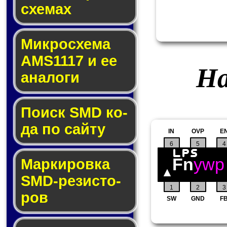
схе­мах
Микросхема
AMS1117 и ее
На
ана­ло­ги
Поиск SMD ко­
да по сай­ту
IN
OVP
E
6
5
4
Fn
ywp
Маркировка
SMD-ре­зис­то­
1
2
3
ров
SW
GND
F