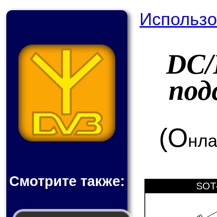
Использо
DC/
под
(О
нла
Смотрите также:
SOT-