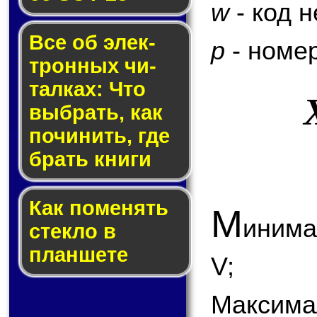
w
- код 
Все об элек­
p
- номер
трон­ных чи­
тал­ках: Что
выб­рать, как
по­чи­нить, где
брать кни­ги
Как по­ме­нять
М
инима
стек­ло в
планшете
V;
Максима