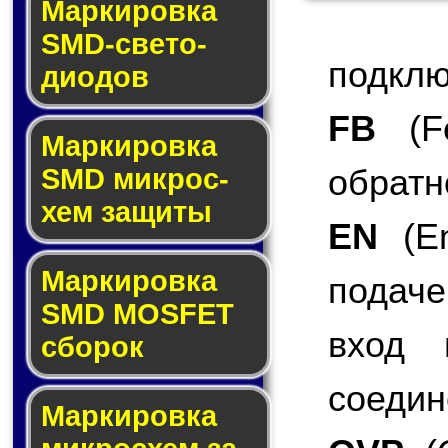
Маркировка
SMD-све­то­
подклю
дио­дов
FB
(Fe
Мар­ки­ров­ка
обратн
SMD мик­рос­
хем защиты
EN
(En
Мар­ки­ров­ка
подаче
SMD MOSFET
вход 
сбо­рок
соедин
Мар­ки­ров­ка