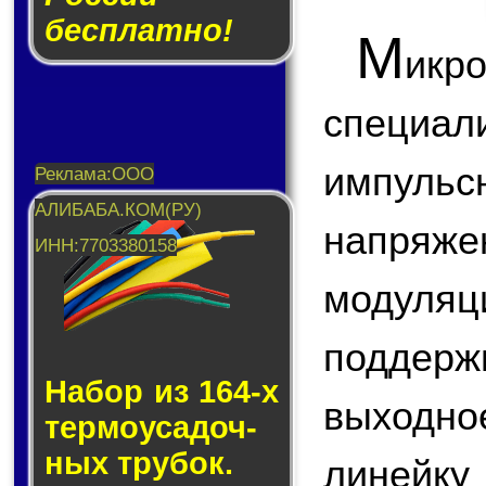
бесплатно!
М
икр
специа
импул
напряж
модул
поддер
Набор из 164-х
выходно
тер­мо­у­са­доч­
ных тру­бок.
линейку