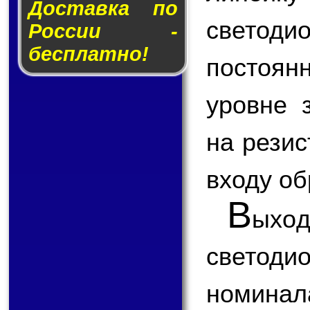
Доставка по
светоди
России -
бесплатно!
постоян
уровне 
на резис
входу об
В
ыхо
светод
номинал