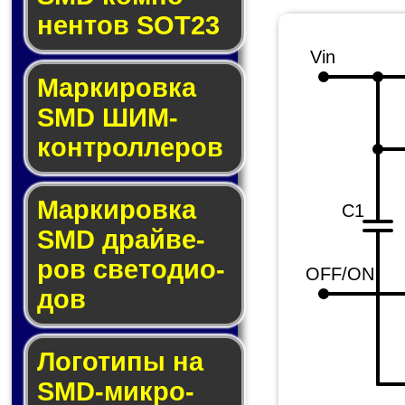
нен­тов SOT23
Vin
Маркировка
SMD ШИМ-
кон­трол­ле­ров
Маркировка
C1
SMD драй­ве­
ров све­то­ди­о­
OFF/ON
дов
Логотипы на
SMD-мик­ро­