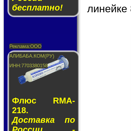
линейке 
бесплатно!
Флюс RMA-
218.
Доставка по
России -