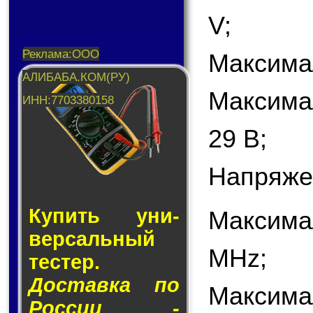
V;
Максимал
Максима
29 В;
Напряже
Купить уни­
Максима
вер­саль­ный
MHz;
тес­тер.
Доставка по
Максима
России -