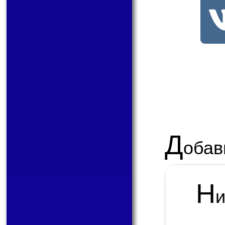
Д
обав
Н