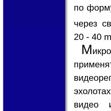
по форм
через с
20 - 40 
М
икр
применя
видеоре
эхолота
видео 