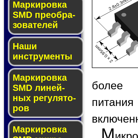
2.8±0.3mm
Мар­ки­ров­ка
SMD пре­об­ра­
зо­ва­те­лей
Наши
2 x 0.95mm
инструменты
Маркировка
более 
SMD ли­ней­
ных ре­гу­ля­то­
питани
ров
включен
Маркировка
М
икр