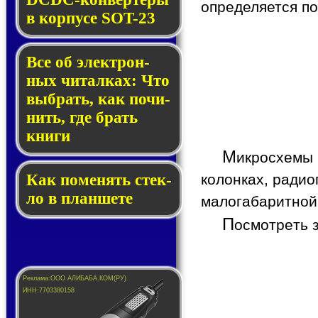
определяется п
в кор­пу­се SOT-23
Все об элек­трон­
ных чи­тал­ках: Что
выб­рать, как по­чи­
нить, где брать
кни­ги
М
икросхемы
колонках, радио
Как по­ме­нять стек­
ло в планшете
малогабаритной
П
осмотреть 