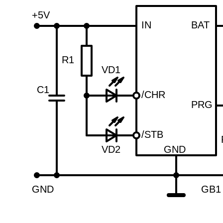
+5V
IN
BAT
R1
VD1
C1
/CHR
PRG
/STB
VD2
GND
GND
GB1 