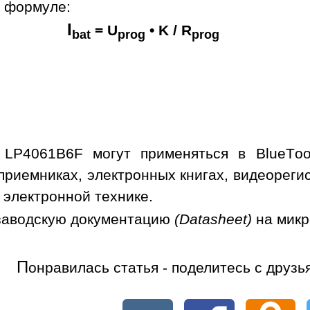
о формуле:
I
= U
• K / R
bat
prog
prog
 LP4061B6F могут применяться в BlueToo
приемниках, электронных книгах, видеорегис
 электронной технике.
заводскую документацию
(Datasheet)
на мик
П
онравилась статья - поделитесь с друзь