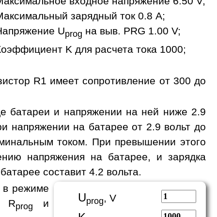
Максимальное входное напряжение 6.50 V;
Максимальный зарядный ток 0.8 A;
Напряжение U
на выв. PRG 1.00 V;
prog
Коэффициент K для расчета тока 1000;
зистор R1 имеет сопротивление от 300 до
де батареи и напряжении на ней ниже 2.9
и напряжении на батарее от 2.9 вольт до
номинальным током. При превышении этого
ению напряжения на батарее, и зарядка
батарее составит 4.2 вольта.
 в режиме
U
, V
prog
а R
и
prog