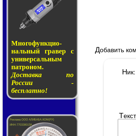
Много­функ­цио­
Д
обавить ко
наль­ный гра­вер с
уни­вер­саль­ным
пат­ро­ном.
Н
и
Доставка по
России -
бесплатно!
Т
екс