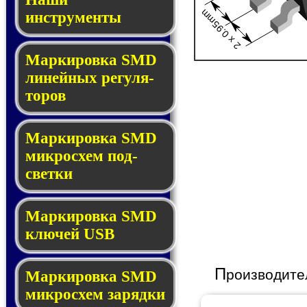
2 x 0.95mm
инструменты
Маркировка SMD
ли­ней­ных ре­гу­ля­
то­ров
Маркировка SMD
мик­ро­схем под­
свет­ки
Маркировка SMD
клю­чей USB
П
роизводите
Маркировка SMD
мик­рос­хем за­ряд­ки