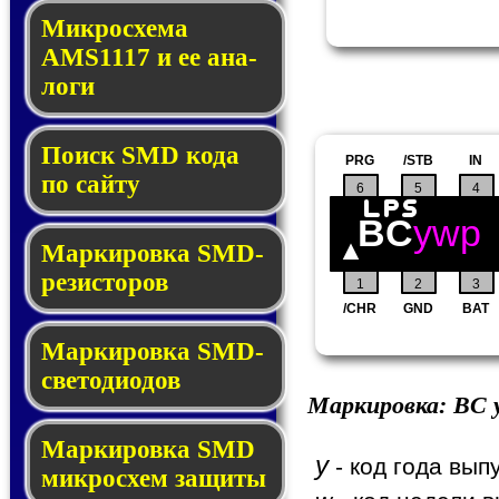
Микросхема
AMS1117 и ее ана­
ло­ги
Поиск SMD ко­да
PRG
/STB
IN
по сай­ту
6
5
4
BC
ywp
Маркировка SMD-
ре­зис­то­ров
1
2
3
/CHR
GND
BAT
Маркировка SMD-
све­то­дио­дов
Маркировка:
BC
y
Мар­ки­ров­ка SMD
y
- код года вып
мик­рос­хем защиты