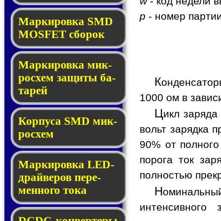
w
- код недели в
p
- номер партии
Мар­ки­ров­ка SMD
MOSFET сбо­рок
Мар­ки­ров­ка мик­
ро­схем за­щи­ты ба­
К
онденсатор
та­рей
1000 ом в завис
Ц
икл заряда
Корпуса SMD мик­
вольт зарядка п
ро­схем
90% от полного
порога ток зар
Маркировка LED-
полностью прекр
драй­ве­ров пе­ре­
мен­но­го то­ка
Н
оминальный
интенсивного 
DCDC-кон­вер­те­ры