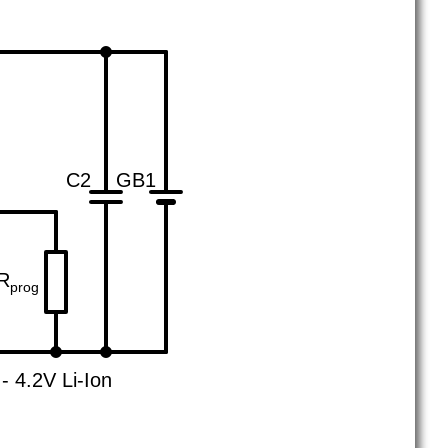
C2
GB1
R
prog
- 4.2V Li-Ion