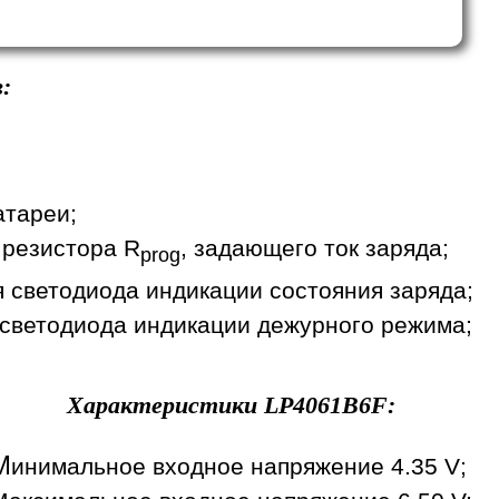
:
атареи;
 резистора R
, задающего ток заряда;
prog
я светодиода индикации состояния заряда;
 светодиода индикации дежурного режима;
Характеристики
LP4061B6F
:
М
инимальное входное напряжение 4.35 V;