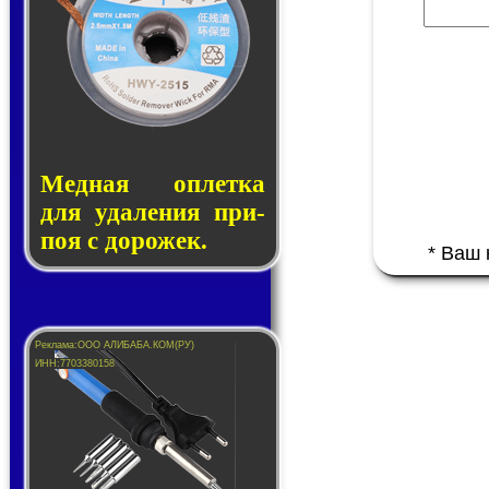
Медная оп­лет­ка
для уда­ле­ния при­
поя с до­ро­жек.
* Ваш