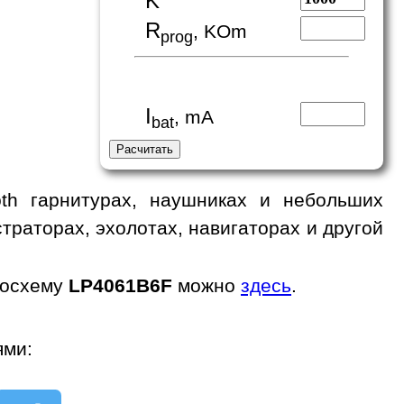
K
R
, KOm
prog
I
, mA
bat
th гарнитурах, наушниках и небольших
траторах, эхолотах, навигаторах и другой
росхему
LP4061B6F
можно
здесь
.
ями: