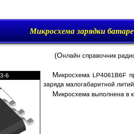
Микросхема зарядки батар
(О
нлайн справочник ради
М
икросхема LP4061B6F пр
3-6
заряда малогабаритной литий-
М
икросхема выполнена в к