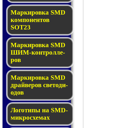
Маркировка SMD
ком­по­нен­тов
SOT23
Маркировка SMD
ШИМ-кон­трол­ле­
ров
Маркировка SMD
драй­ве­ров све­то­ди­
о­дов
Логотипы на SMD-
мик­ро­схе­мах