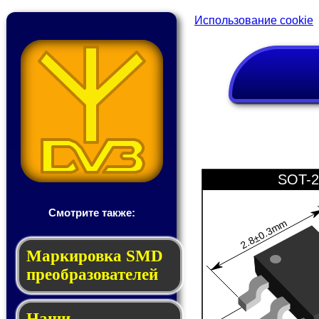
Использование cookie
SOT-2
Смотрите также:
2.8±0.3mm
Мар­ки­ров­ка SMD
пре­об­ра­зо­ва­те­лей
Наши