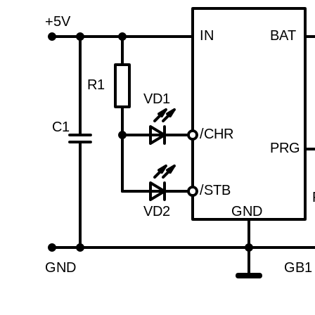
+5V
IN
BAT
R1
VD1
C1
/CHR
PRG
/STB
VD2
GND
GND
GB1 