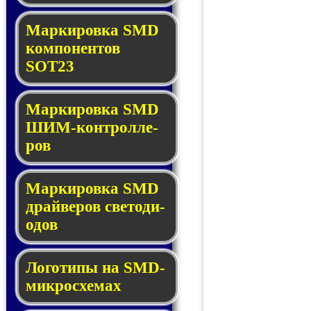
Маркировка SMD
ком­по­нен­тов
SOT23
Маркировка SMD
ШИМ-кон­трол­ле­
ров
Маркировка SMD
драй­ве­ров све­то­ди­
о­дов
Логотипы на SMD-
мик­ро­схе­мах