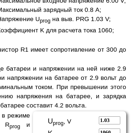
Максимальное входное напряжение 6.00 V;
Максимальный зарядный ток 0.8 A;
Напряжение U
на выв. PRG 1.03 V;
prog
Коэффициент K для расчета тока 1060;
зистор R1 имеет сопротивление от 300 до
де батареи и напряжении на ней ниже 2.9
и напряжении на батарее от 2.9 вольт до
номинальным током. При превышении этого
ению напряжения на батарее, и зарядка
батарее составит 4.2 вольта.
 в режиме
U
, V
prog
а R
и
prog