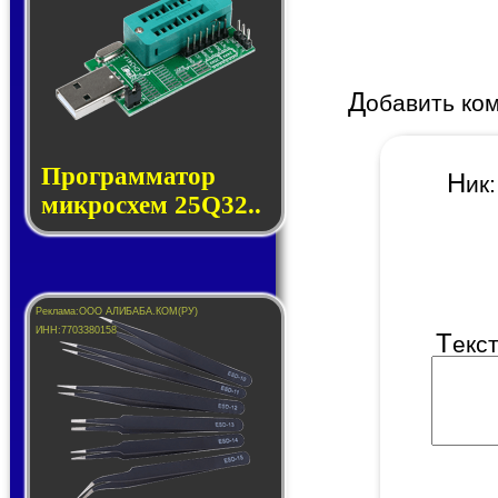
Д
обавить ко
Прог­рам­ма­тор
Н
и
мик­ро­схем 25Q32..
Т
екс