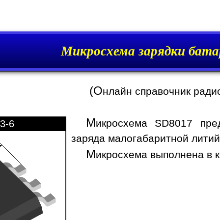
Микросхема зарядки бата
(О
нлайн справочник ради
М
икросхема SD8017 пре
3-6
заряда малогабаритной литий-
М
икросхема выполнена в к