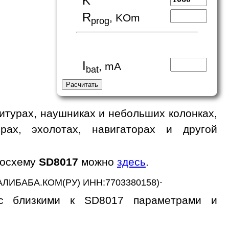
K
R
, KOm
prog
I
, mA
bat
итурах, наушниках и небольших колонках,
орах, эхолотах, навигаторах и другой
росхему
SD8017
можно
здесь
.
.
АЛИБАБА.КОМ(РУ) ИНН:7703380158)
 с близкими к SD8017 параметрами и