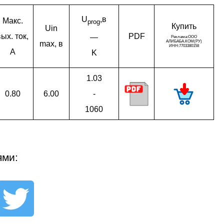
U
,в
Макс.
prog
Ку­пить
Uin
вых. ток,
PDF
—
max, в
A
K
1.03
0.80
6.00
-
1060
ями: