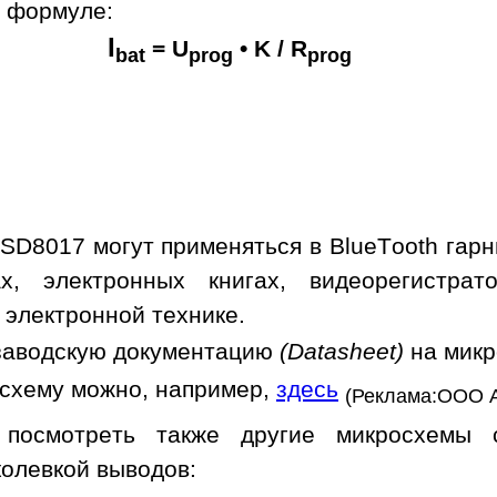
о формуле:
I
= U
• K / R
bat
prog
prog
SD8017 могут применяться в BlueTooth гарн
ах, электронных книгах, видеорегистрат
 электронной технике.
заводскую документацию
(Datasheet)
на мик
осхему можно, например,
здесь
(Реклама:ООО 
 посмотреть также другие микросхемы
колевкой выводов: