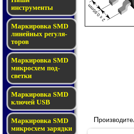
2 x 0.95mm
инструменты
Маркировка SMD
ли­ней­ных ре­гу­ля­
то­ров
Маркировка SMD
мик­ро­схем под­
свет­ки
Маркировка SMD
клю­чей USB
П
роизводите
Маркировка SMD
мик­рос­хем за­ряд­ки