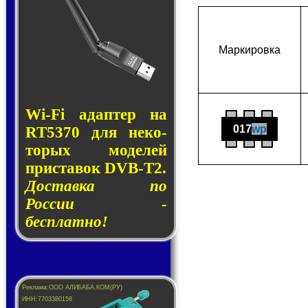
Мар­ки­ров­ка
Wi-Fi адап­тер на
017
wp
RT5370 для не­ко­
то­рых мо­де­лей
прис­та­вок DVB-T2.
Доставка по
России -
бесплатно!