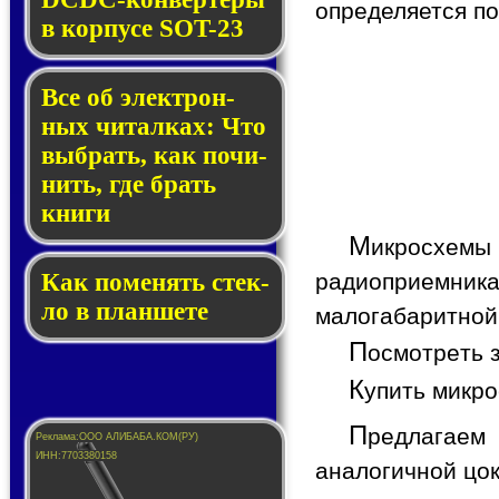
определяется п
в кор­пу­се SOT-23
Все об элек­трон­
ных чи­тал­ках: Что
выб­рать, как по­чи­
нить, где брать
кни­ги
М
икросхемы 
радиоприемник
Как по­ме­нять стек­
ло в планшете
малогабаритной
П
осмотреть 
К
упить микр
П
редлагаем
аналогичной цо