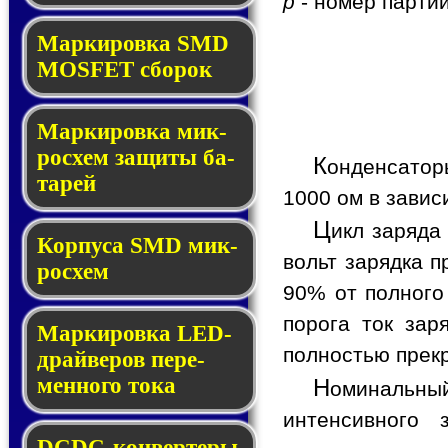
p
- номер партии
Мар­ки­ров­ка SMD
MOSFET сбо­рок
Мар­ки­ров­ка мик­
ро­схем за­щи­ты ба­
К
онденсатор
та­рей
1000 ом в завис
Ц
икл заряда
Корпуса SMD мик­
вольт зарядка п
ро­схем
90% от полного
порога ток зар
Маркировка LED-
полностью прекр
драй­ве­ров пе­ре­
мен­но­го то­ка
Н
оминальный
интенсивного 
DCDC-кон­вер­те­ры