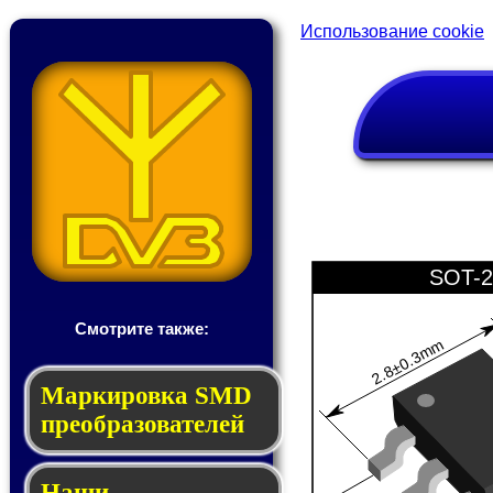
Использование cookie
SOT-2
Смотрите также:
2.8±0.3mm
Мар­ки­ров­ка SMD
пре­об­ра­зо­ва­те­лей
Наши