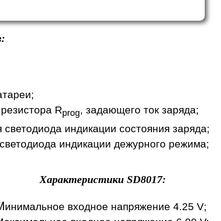
:
атареи;
 резистора R
, задающего ток заряда;
prog
я светодиода индикации состояния заряда;
 светодиода индикации дежурного режима;
Характеристики
SD8017
:
М
инимальное входное напряжение 4.25 V;