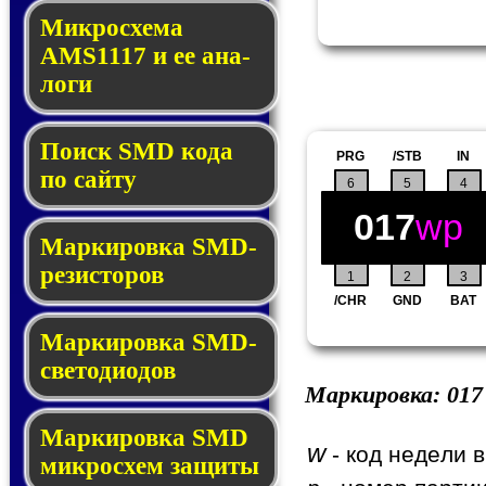
Микросхема
AMS1117 и ее ана­
ло­ги
Поиск SMD ко­да
PRG
/STB
IN
по сай­ту
6
5
4
017
wp
Маркировка SMD-
ре­зис­то­ров
1
2
3
/CHR
GND
BAT
Маркировка SMD-
све­то­дио­дов
Маркировка:
017
Мар­ки­ров­ка SMD
w
- код недели в
мик­рос­хем защиты