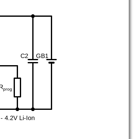
C2
GB1
R
prog
- 4.2V Li-Ion