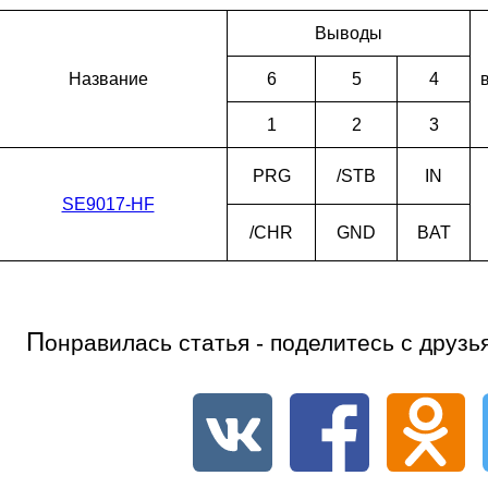
Выводы
Наз­ва­ние
6
5
4
1
2
3
PRG
/STB
IN
SE9017-HF
/CHR
GND
BAT
П
онравилась статья - поделитесь с друзь