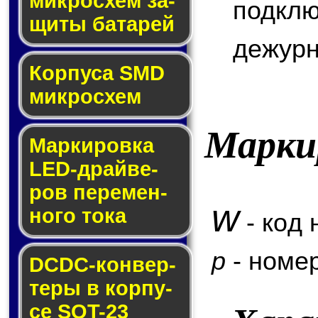
мик­ро­схем за­
подкл
щи­ты ба­та­рей
дежурн
Корпуса SMD
мик­ро­схем
Марки
Маркировка
LED-драй­ве­
ров пе­ре­мен­
w
но­го то­ка
- код 
p
- номер
DCDC-кон­вер­
те­ры в кор­пу­
се SOT-23