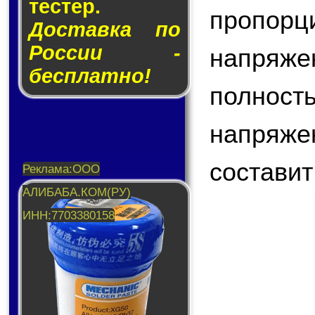
тес­тер.
пропо
Доставка по
России -
напряже
бесплатно!
полнос
напряже
составит