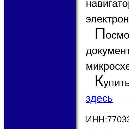
навигат
электрон
П
ос
докум
микросх
К
упит
здесь
ИНН:7703