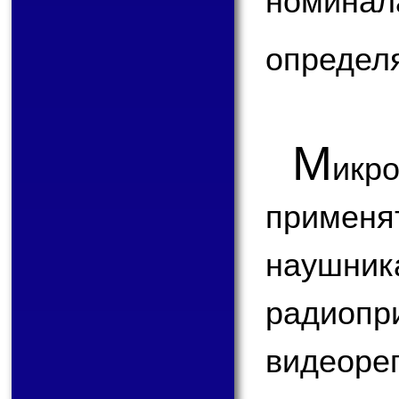
номин
определ
М
икр
применя
наушни
радиопр
видеор