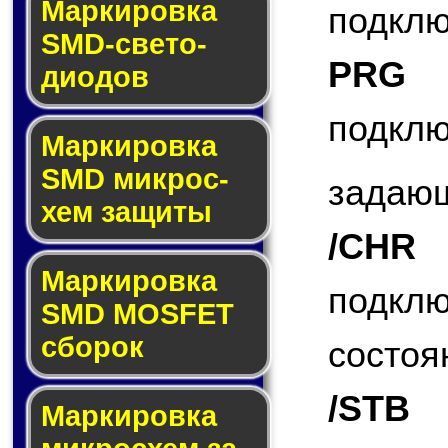
Маркировка
подклю
SMD-све­то­
PRG
(
дио­дов
подк
Мар­ки­ров­ка
SMD мик­рос­
задающ
хем защиты
/CHR
(
Мар­ки­ров­ка
подкл
SMD MOSFET
сбо­рок
состоя
/STB
(
Мар­ки­ров­ка