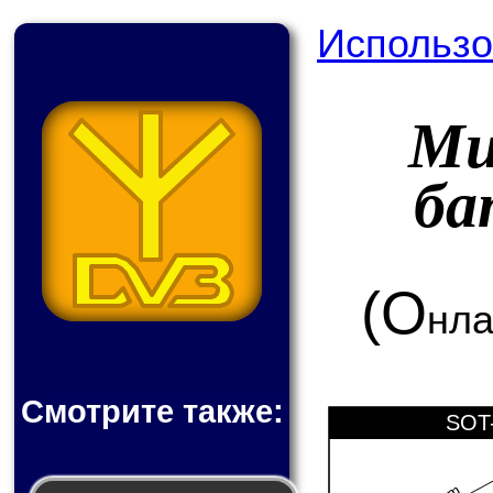
Использо
Ми
ба
(О
нла
Смотрите также:
SOT-