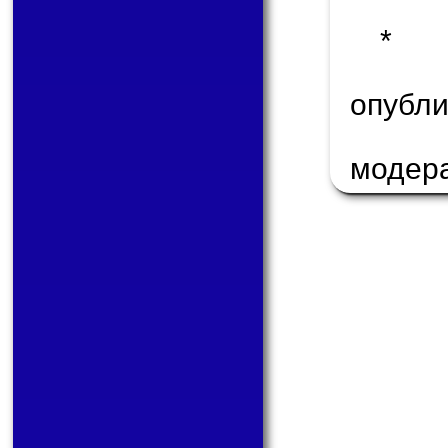
* 
опуб
модер