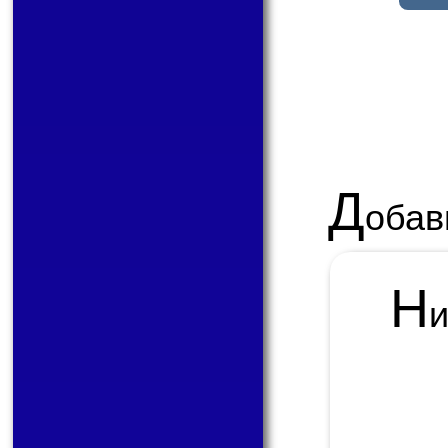
Д
обав
Н