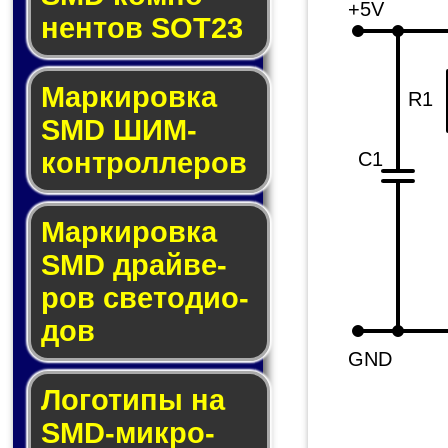
+5V
нен­тов SOT23
Маркировка
R1
SMD ШИМ-
кон­трол­ле­ров
C1
Маркировка
SMD драй­ве­
ров све­то­ди­о­
дов
GND
Логотипы на
SMD-мик­ро­