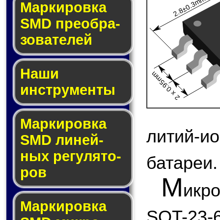
2.8±0.3mm
Мар­ки­ров­ка
SMD пре­об­ра­
зо­ва­те­лей
Наши
2 x 0.95mm
инструменты
Маркировка
литий-и
SMD ли­ней­
ных ре­гу­ля­то­
батареи.
ров
М
икр
Маркировка
SOT-23-6