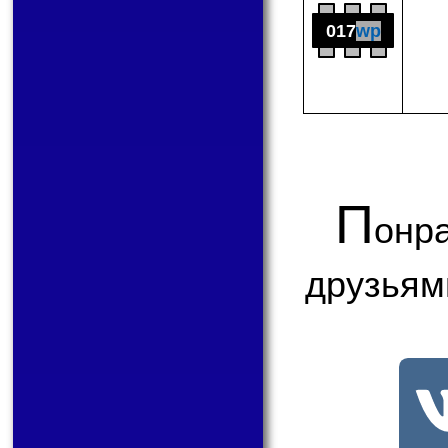
017
wp
П
онр
друзьям