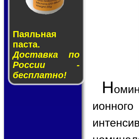
Паяльная
паста.
Доставка по
России -
бесплатно!
Н
оми
ионног
интенс