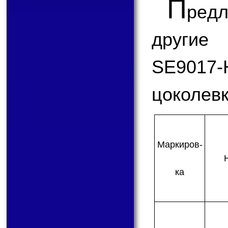
П
ред
другие
SE9017-
цоколевк
Мар­ки­ров­
ка