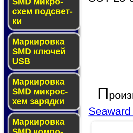
SMD мик­ро­
схем под­свет­
ки
Маркировка
SMD клю­чей
USB
Маркировка
П
SMD мик­рос­
рои
хем за­ряд­ки
Seaward 
Маркировка
SMD ком­по­