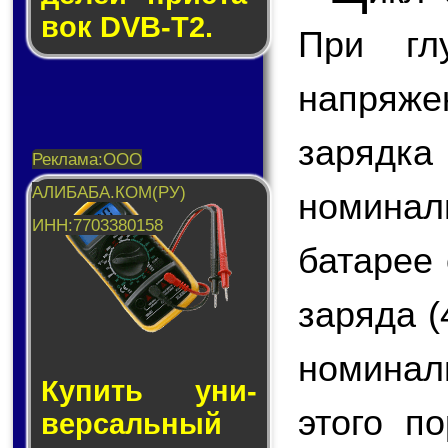
вок DVB-T2.
При гл
напряже
зарядка
номина
батарее 
заряда (
номинал
Купить уни­
этого п
вер­саль­ный