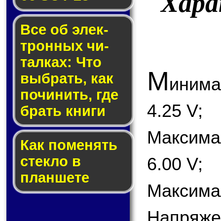
Хар
Все об элек­
трон­ных чи­
тал­ках: Что
М
выб­рать, как
иним
по­чи­нить, где
4.25 V;
брать кни­ги
Максим
Как по­ме­нять
стек­ло в
6.00 V;
планшете
Максимал
Напряже