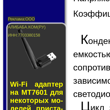
Коэффици
К
онде
емкость
сопроти
завис
Wi-Fi адап­тер
на MT7601 для
светодио
не­ко­то­рых мо­
Ц
икл 
де­лей прис­та­