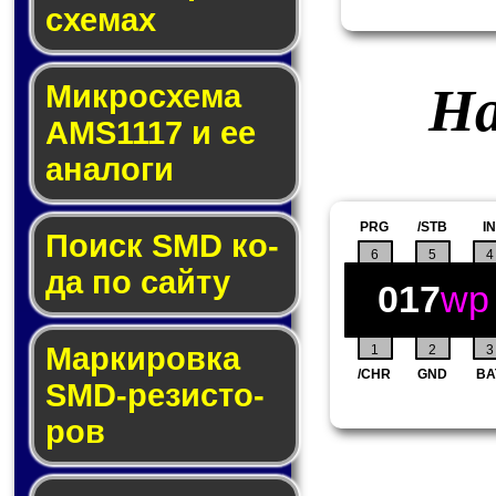
схе­мах
На
Микросхема
AMS1117 и ее
ана­ло­ги
PRG
/STB
IN
Поиск SMD ко­
6
5
4
да по сай­ту
017
wp
Маркировка
1
2
3
/CHR
GND
BA
SMD-ре­зис­то­
ров