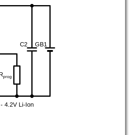
C2
GB1
R
prog
- 4.2V Li-Ion