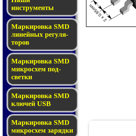
2 x 0.95mm
инструменты
Маркировка SMD
ли­ней­ных ре­гу­ля­
то­ров
Маркировка SMD
мик­ро­схем под­
свет­ки
Маркировка SMD
клю­чей USB
Маркировка SMD
мик­рос­хем за­ряд­ки