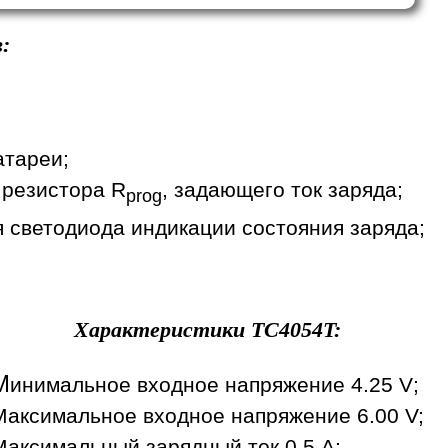
:
атареи;
 резистора R
, задающего ток заряда;
prog
я светодиода индикации состояния заряда;
Характеристики
TC4054T
:
М
инимальное входное напряжение 4.25 V;
Максимальное входное напряжение 6.00 V;
Максимальный зарядный ток 0.5 A;