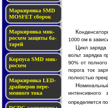
Мар­ки­ров­ка SMD
MOSFET сбо­рок
К
Мар­ки­ров­ка мик­
онденсатор
ро­схем за­щи­ты ба­
1000 ом в завис
та­рей
Ц
икл заряда
вольт зарядка п
Корпуса SMD мик­
90% от полного
ро­схем
порога ток зар
полностью прекр
Маркировка LED-
Н
оминальный
драй­ве­ров пе­ре­
мен­но­го то­ка
интенсивного 
определяется п
DCDC-кон­вер­те­ры