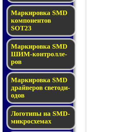
Маркировка SMD
ком­по­нен­тов
SOT23
Маркировка SMD
ШИМ-кон­трол­ле­
ров
Маркировка SMD
драй­ве­ров све­то­ди­
о­дов
Логотипы на SMD-
мик­ро­схе­мах