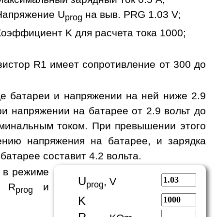
Напряжение U
на выв. PRG 1.03 V;
prog
Коэффициент K для расчета тока 1000;
зистор R1 имеет сопротивление от 300 до
де батареи и напряжении на ней ниже 2.9
и напряжении на батарее от 2.9 вольт до
номинальным током. При превышении этого
ению напряжения на батарее, и зарядка
батарее составит 4.2 вольта.
 в режиме
U
, V
prog
а R
и
prog
K