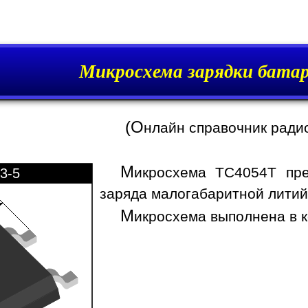
Микросхема зарядки бата
(О
нлайн справочник ради
М
икросхема TC4054T пре
3-5
заряда малогабаритной литий-
М
икросхема выполнена в к