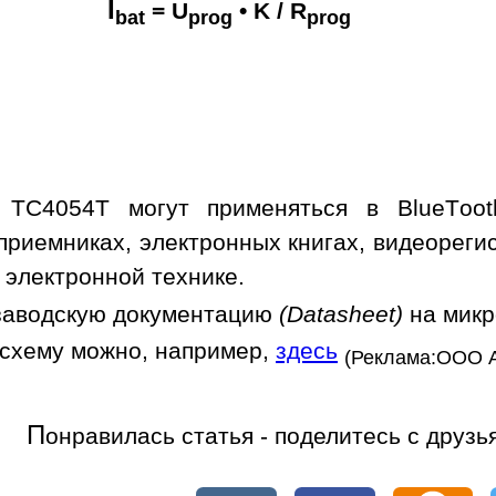
I
= U
• K / R
bat
prog
prog
 TC4054T могут применяться в BlueToot
приемниках, электронных книгах, видеорегис
 электронной технике.
заводскую документацию
(Datasheet)
на мик
осхему можно, например,
здесь
(Реклама:ООО 
П
онравилась статья - поделитесь с друзь