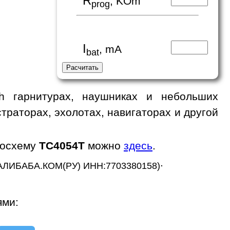
R
, KOm
prog
I
, mA
bat
h гарнитурах, наушниках и небольших
траторах, эхолотах, навигаторах и другой
росхему
TC4054T
можно
здесь
.
.
АЛИБАБА.КОМ(РУ) ИНН:7703380158)
ями: