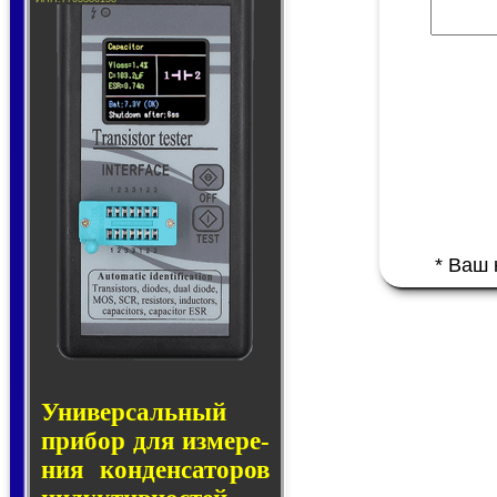
* Ваш
Универсальный
при­бор для из­ме­ре­
ния кон­ден­са­то­ров