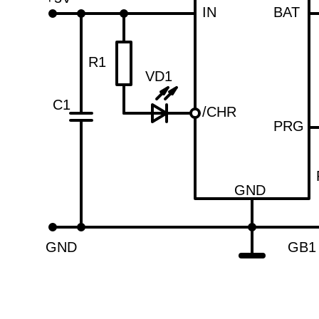
IN
BAT
R1
VD1
C1
/CHR
PRG
GND
GND
GB1 