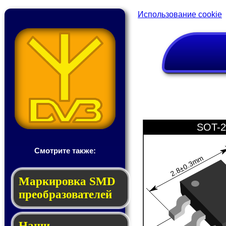
Использование cookie
SOT-2
Смотрите также:
2.8±0.3mm
Мар­ки­ров­ка SMD
пре­об­ра­зо­ва­те­лей
Наши