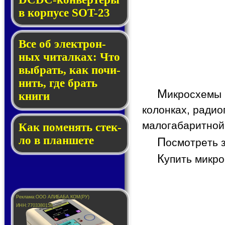
в кор­пу­се SOT-23
Все об элек­трон­
ных чи­тал­ках: Что
выб­рать, как по­чи­
нить, где брать
М
икросхемы
кни­ги
колонках, радио
малогабаритной
Как по­ме­нять стек­
ло в планшете
П
осмотреть 
К
упить микр