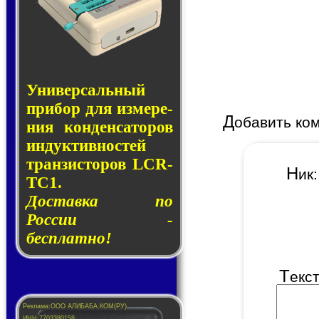
Универсальный
при­бор для из­ме­ре­
Д
обавить ко
ния кон­ден­са­то­ров
ин­дук­тив­нос­тей
тран­зис­то­ров LCR-
Н
и
TC1.
Доставка по
России -
бесплатно!
Т
екс