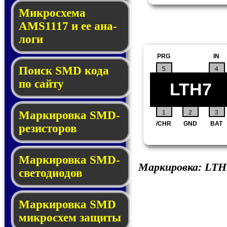
Микросхема
AMS1117 и ее ана­
ло­ги
PRG
IN
Поиск SMD ко­да
5
4
по сай­ту
LTH7
1
2
3
Маркировка SMD-
/CHR
GND
BAT
ре­зис­то­ров
Маркировка SMD-
Маркировка:
LTH
све­то­дио­дов
Мар­ки­ров­ка SMD
мик­рос­хем защиты