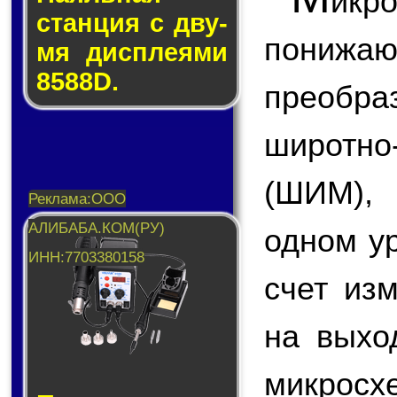
икр
стан­ция с дву­
пони
мя дис­пле­я­ми
8588D.
преобр
широтн
(ШИМ),
одном у
счет из
на вых
микросх