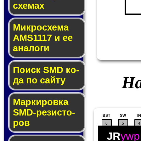
схе­мах
Микросхема
AMS1117 и ее
ана­ло­ги
Поиск SMD ко­
На
да по сай­ту
Маркировка
SMD-ре­зис­то­
BST
SW
IN
ров
6
5
4
JR
ywp