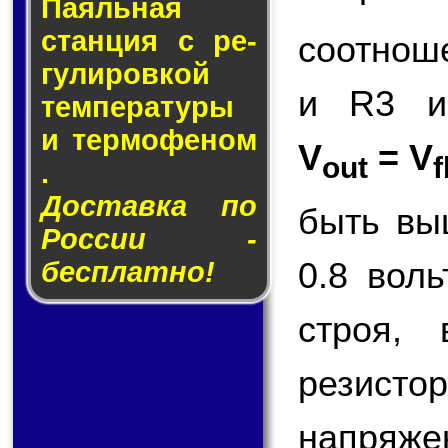
Паяльная
стан­ция с ре­
соотнош
гу­ли­ров­кой
и R3 и
тем­пе­ра­ту­ры
и тер­мо­фе­ном
V
= V
out
f
.
Доставка по
быть вы
России -
0.8 вол
бесплатно!
строя,
резисто
напряже