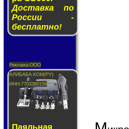
Доставка по
России -
бесплатно!
М
Паяльная