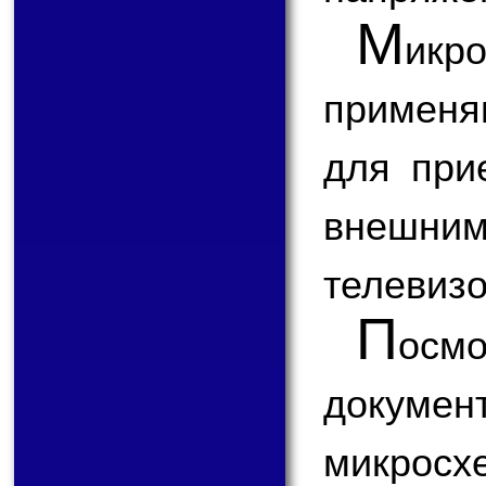
М
икр
применя
для при
внешним
телевизо
П
ос
докум
микросх