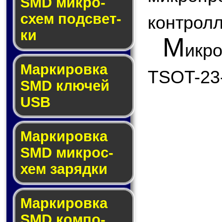
SMD мик­ро­
схем под­свет­
контролл
ки
М
икр
Маркировка
TSOT-23
SMD клю­чей
USB
Маркировка
SMD мик­рос­
хем за­ряд­ки
Маркировка
SMD ком­по­