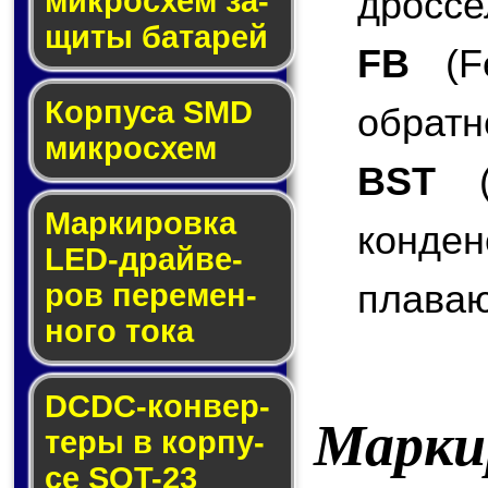
дроссе
мик­ро­схем за­
щи­ты ба­та­рей
FB
(Fe
Корпуса SMD
обратн
мик­ро­схем
BST
(B
Маркировка
конде
LED-драй­ве­
плаваю
ров пе­ре­мен­
но­го то­ка
DCDC-кон­вер­
Марки
те­ры в кор­пу­
се SOT-23