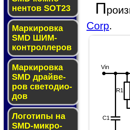
П
нен­тов SOT23
роиз
Corp
.
Маркировка
SMD ШИМ-
кон­трол­ле­ров
Маркировка
Vin
SMD драй­ве­
ров све­то­ди­о­
R1
дов
Логотипы на
C1
SMD-мик­ро­