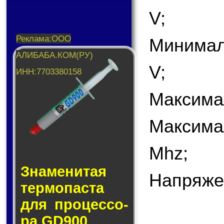
V;
Минимал
V;
Максима
Максима
Mhz;
Знаменитая
Напряже
тер­мо­пас­та
для про­цес­со­
ра GD900.