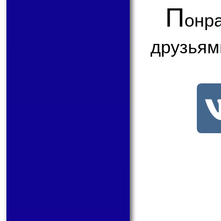
П
онр
друзьям