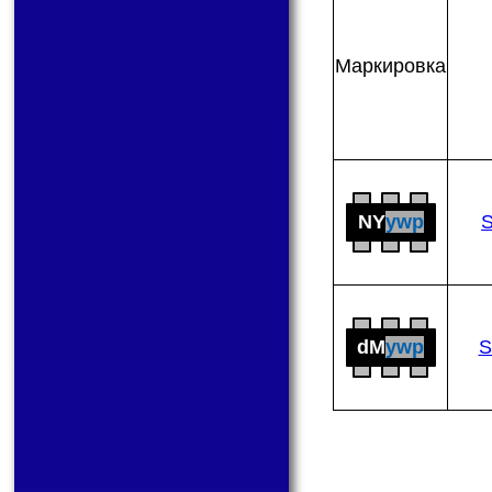
Мар­ки­ров­ка
NY
ywp
dM
ywp
S