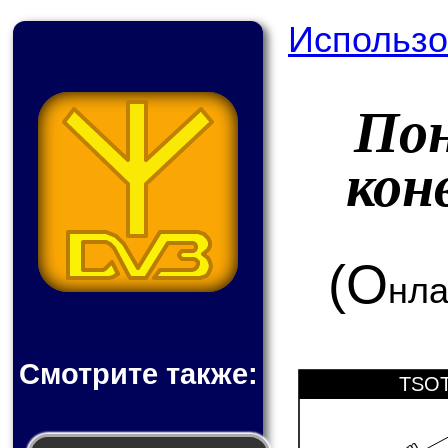
Использо
По
кон
(О
нла
Смотрите также:
TSOT