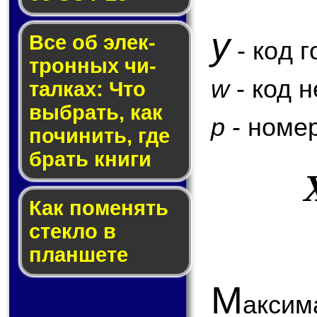
y
Все об элек­
- код г
трон­ных чи­
w
- код 
тал­ках: Что
выб­рать, как
p
- номер
по­чи­нить, где
брать кни­ги
Как по­ме­нять
стек­ло в
планшете
М
аксим