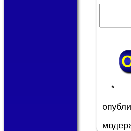
* 
опуб
модер