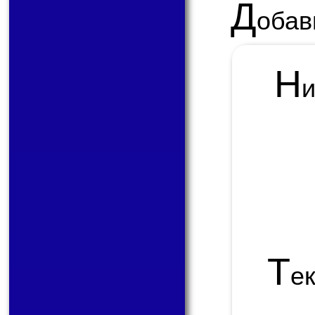
Д
обав
Н
Т
е