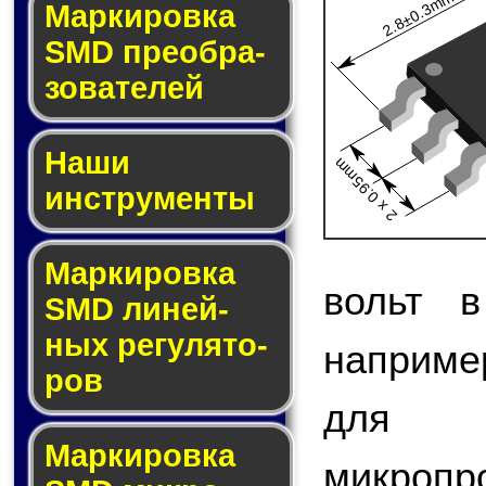
2.8±0.3mm
Мар­ки­ров­ка
SMD пре­об­ра­
зо­ва­те­лей
Наши
2 x 0.95mm
инструменты
Маркировка
вольт в
SMD ли­ней­
ных ре­гу­ля­то­
наприме
ров
для 
Маркировка
микро