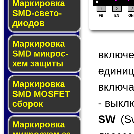
Маркировка
1
2
3
SMD-све­то­
FB
EN
GN
дио­дов
Мар­ки­ров­ка
включ
SMD мик­рос­
хем защиты
едини
Мар­ки­ров­ка
включа
SMD MOSFET
- выкл
сбо­рок
SW
(Sw
Мар­ки­ров­ка