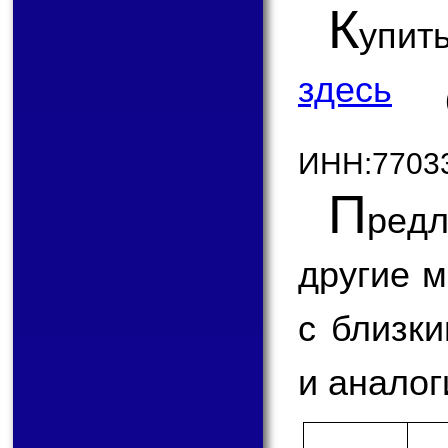
К
упит
здесь
ИНН:7703
П
ред
другие 
с близк
и аналог