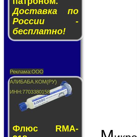
пат­ро­ном.
Доставка по
России -
бесплатно!
Флюс RMA-
М