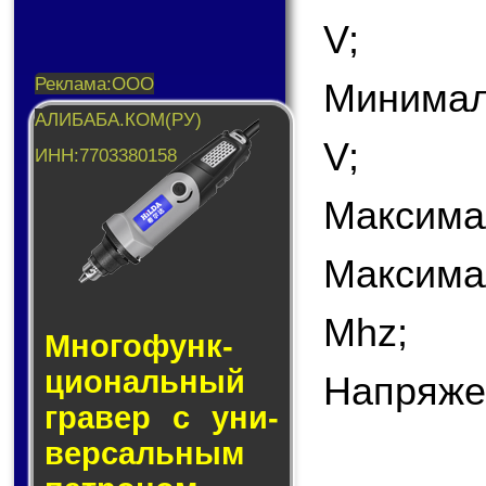
V;
Минимал
V;
Максима
Максима
Mhz;
Много­функ­
цио­наль­ный
Напряже
гра­вер с уни­
вер­саль­ным