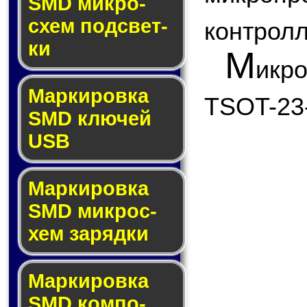
SMD мик­ро­
схем под­свет­
контролл
ки
М
икр
Маркировка
TSOT-23
SMD клю­чей
USB
Маркировка
SMD мик­рос­
хем за­ряд­ки
Маркировка
SMD ком­по­