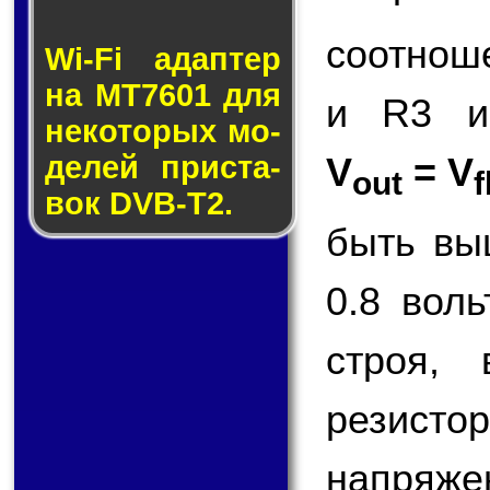
соотнош
Wi-Fi адап­тер
на MT7601 для
и R3 и
не­ко­то­рых мо­
V
= V
де­лей прис­та­
out
f
вок DVB-T2.
быть вы
0.8 вол
строя,
резисто
напряже