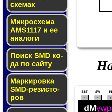
схе­мах
Микросхема
AMS1117 и ее
ана­ло­ги
Поиск SMD ко­
На
да по сай­ту
Маркировка
SMD-ре­зис­то­
BST
SW
IN
ров
6
5
4
dM
ywp