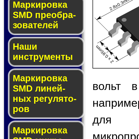
2.8±0.3mm
Мар­ки­ров­ка
SMD пре­об­ра­
зо­ва­те­лей
Наши
2 x 0.95mm
инструменты
Маркировка
вольт в
SMD ли­ней­
ных ре­гу­ля­то­
наприме
ров
для 
Маркировка
микро