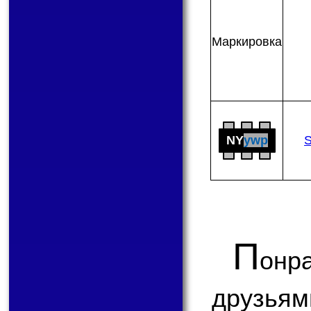
Мар­ки­ров­ка
NY
ywp
П
онр
друзьям