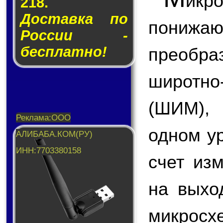
икр
218.
Доставка по
пони
России -
бесплатно!
преобр
широтн
(ШИМ),
одном у
счет из
на вых
микросх