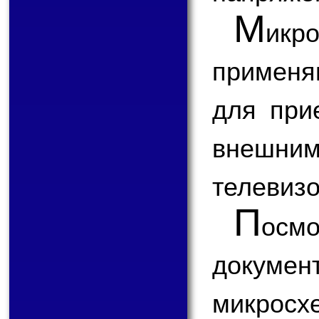
М
икр
применя
для при
внешним
телевизо
П
ос
докум
микросх