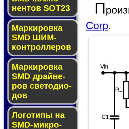
П
нен­тов SOT23
роиз
Corp
.
Маркировка
SMD ШИМ-
кон­трол­ле­ров
Маркировка
Vin
SMD драй­ве­
ров све­то­ди­о­
R1
дов
Логотипы на
C1
SMD-мик­ро­