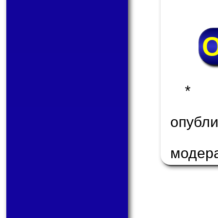
* 
опуб
модер