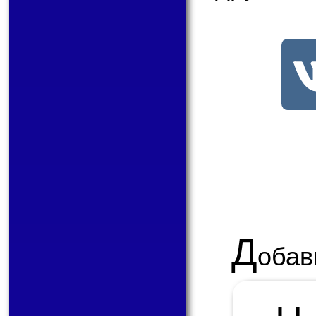
Д
обав