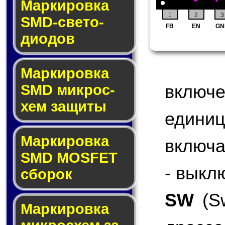
Маркировка
1
2
3
SMD-све­то­
FB
EN
GN
дио­дов
Мар­ки­ров­ка
включ
SMD мик­рос­
хем защиты
едини
Мар­ки­ров­ка
включа
SMD MOSFET
- выкл
сбо­рок
SW
(Sw
Мар­ки­ров­ка