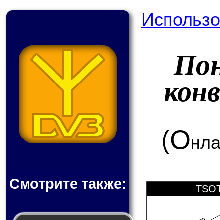
Использо
По
кон
(О
нла
Смотрите также:
TSOT