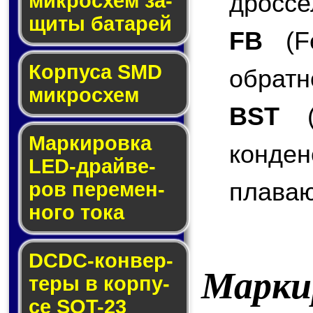
дроссе
мик­ро­схем за­
щи­ты ба­та­рей
FB
(Fe
Корпуса SMD
обратн
мик­ро­схем
BST
(B
Маркировка
конде
LED-драй­ве­
плаваю
ров пе­ре­мен­
но­го то­ка
DCDC-кон­вер­
Марки
те­ры в кор­пу­
се SOT-23