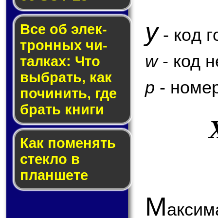
y
Все об элек­
- код г
трон­ных чи­
w
- код 
тал­ках: Что
выб­рать, как
p
- номер
по­чи­нить, где
брать кни­ги
Как по­ме­нять
стек­ло в
планшете
М
аксим