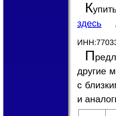
К
упит
здесь
ИНН:7703
П
ред
другие 
с близк
и аналог