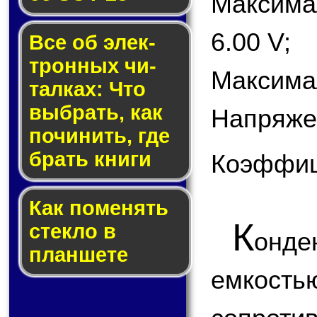
Максим
6.00 V;
Все об элек­
трон­ных чи­
Максимал
тал­ках: Что
выб­рать, как
Напряже
по­чи­нить, где
брать кни­ги
Коэффици
Как по­ме­нять
К
стек­ло в
онде
планшете
емкость