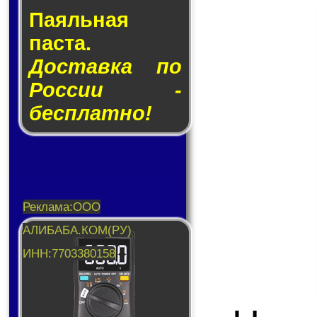
Паяльная
паста.
Доставка по
России -
бесплатно!