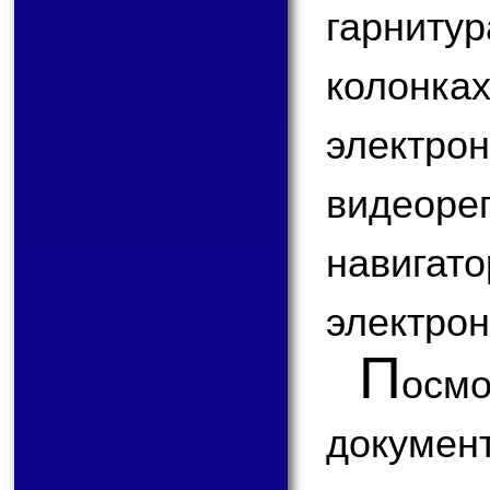
гарниту
колон
элек
видеор
навигат
электрон
П
ос
докум