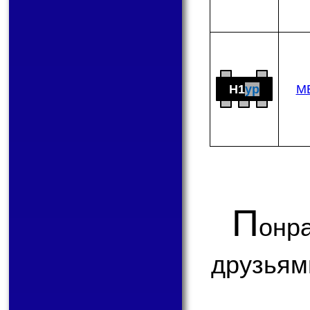
H1
yp
M
П
онр
друзьям