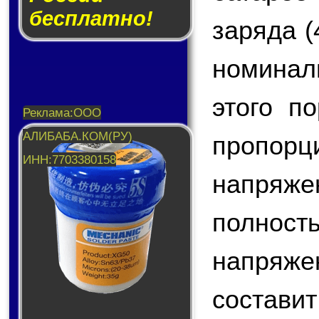
бесплатно!
заряда (
номинал
этого п
пропо
напряже
полнос
напряже
составит