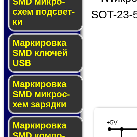
SMD мик­ро­
схем под­свет­
SOT-23-5
ки
Маркировка
SMD клю­чей
USB
Маркировка
SMD мик­рос­
хем за­ряд­ки
+5V
Маркировка
SMD ком­по­