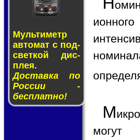
Н
оми
ионног
Муль­ти­метр
интенс
ав­то­мат с под­
номин
свет­кой дис­
плея.
определ
Доставка по
России -
бесплатно!
М
ик
могут 