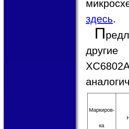
микрос
здесь
.
П
ред
другие
XC6802
аналогич
Мар­ки­ров­
ка