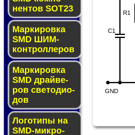
нен­тов SOT23
R1
Маркировка
C1
SMD ШИМ-
кон­трол­ле­ров
Маркировка
SMD драй­ве­
ров све­то­ди­о­
GND
дов
Логотипы на
SMD-мик­ро­