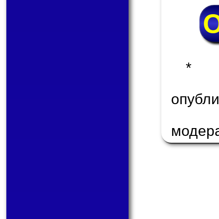
* 
опуб
модер