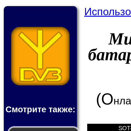
Использо
Ми
бата
(О
нла
Смотрите также:
SOT-