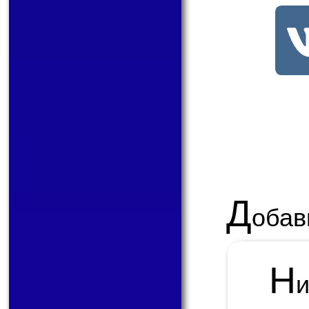
Д
обав
Н