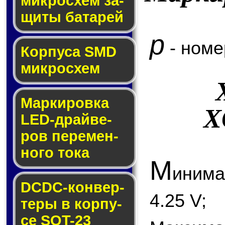
мик­ро­схем за­
щи­ты ба­та­рей
p
- номе
Корпуса SMD
мик­ро­схем
Маркировка
X
LED-драй­ве­
ров пе­ре­мен­
но­го то­ка
М
иним
DCDC-кон­вер­
4.25 V;
те­ры в кор­пу­
се SOT-23