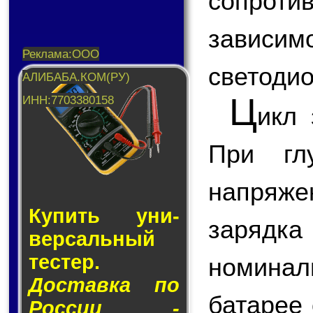
сопроти
завис
светодио
Ц
икл 
При гл
напряже
Купить уни­
зарядка
вер­саль­ный
тес­тер.
номина
Доставка по
батарее 
России -