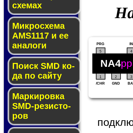
схе­мах
На
Микросхема
AMS1117 и ее
ана­ло­ги
PRG
IN
5
4
NA4
pp
Поиск SMD ко­
да по сай­ту
1
2
3
/CHR
GND
BA
Маркировка
SMD-ре­зис­то­
ров
подклю