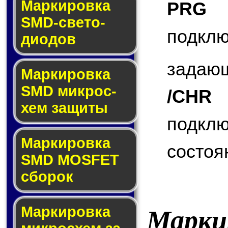
Маркировка
PRG
(
SMD-све­то­
подк
дио­дов
задающ
Мар­ки­ров­ка
SMD мик­рос­
/CHR
(
хем защиты
подкл
Мар­ки­ров­ка
состоя
SMD MOSFET
сбо­рок
Мар­ки­ров­ка
Марки