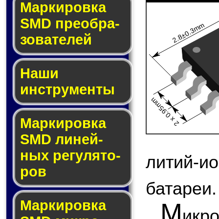
Мар­ки­ров­ка
SMD пре­об­ра­
2.8±0.3mm
зо­ва­те­лей
Наши
инструменты
2 x 0.95mm
Маркировка
SMD ли­ней­
ных ре­гу­ля­то­
литий-и
ров
батареи.
Маркировка
М
икр