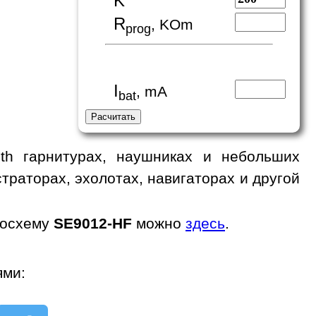
K
R
, KOm
prog
I
, mA
bat
th гарнитурах, наушниках и небольших
траторах, эхолотах, навигаторах и другой
росхему
SE9012-HF
можно
здесь
.
ями: