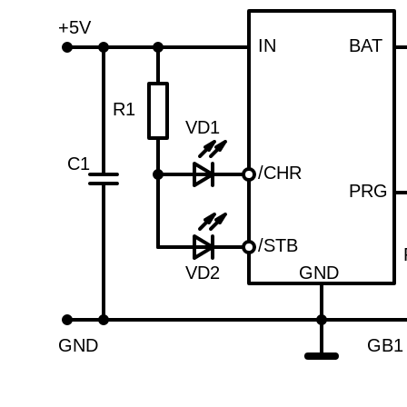
+5V
IN
BAT
R1
VD1
C1
/CHR
PRG
/STB
VD2
GND
GND
GB1 