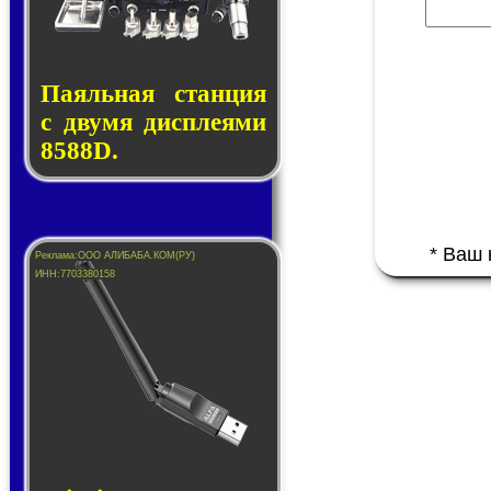
Паяльная стан­ция
с дву­мя дис­пле­я­ми
8588D.
* Ваш