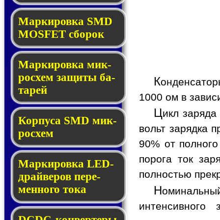
Мар­ки­ров­ка SMD
MOSFET сбо­рок
Мар­ки­ров­ка мик­
ро­схем за­щи­ты ба­
К
онденсатор
та­рей
1000 ом в завис
Ц
икл заряда
Корпуса SMD мик­
вольт зарядка п
ро­схем
90% от полного
порога ток зар
Маркировка LED-
полностью прекр
драй­ве­ров пе­ре­
мен­но­го то­ка
Н
оминальный
интенсивного 
DCDC-кон­вер­те­ры