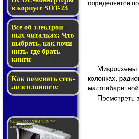
определяется п
в кор­пу­се SOT-23
Все об элек­трон­
ных чи­тал­ках: Что
выб­рать, как по­чи­
нить, где брать
кни­ги
М
икросхемы
колонках, радио
Как по­ме­нять стек­
ло в планшете
малогабаритной
П
осмотреть 