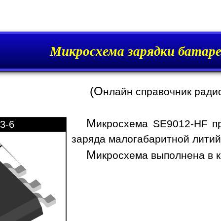
Микросхема зарядки батар
(О
нлайн справочник ради
М
икросхема SE9012-HF пр
3-6
заряда малогабаритной литий-
М
икросхема выполнена в к