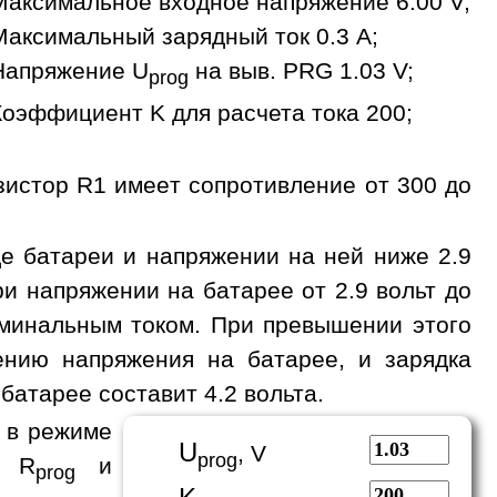
Максимальное входное напряжение 6.00 V;
Максимальный зарядный ток 0.3 A;
Напряжение U
на выв. PRG 1.03 V;
prog
Коэффициент K для расчета тока 200;
зистор R1 имеет сопротивление от 300 до
де батареи и напряжении на ней ниже 2.9
и напряжении на батарее от 2.9 вольт до
номинальным током. При превышении этого
ению напряжения на батарее, и зарядка
батарее составит 4.2 вольта.
 в режиме
U
, V
prog
а R
и
prog