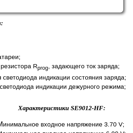
:
атареи;
 резистора R
, задающего ток заряда;
prog
я светодиода индикации состояния заряда;
 светодиода индикации дежурного режима;
Характеристики
SE9012-HF
:
М
инимальное входное напряжение 3.70 V;