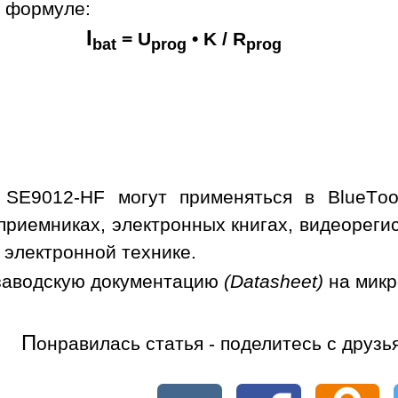
о формуле:
I
= U
• K / R
bat
prog
prog
 SE9012-HF могут применяться в BlueToo
приемниках, электронных книгах, видеорегис
 электронной технике.
заводскую документацию
(Datasheet)
на мик
П
онравилась статья - поделитесь с друзь