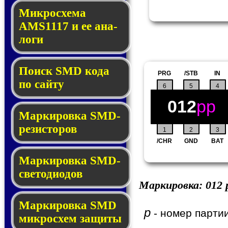
Микросхема
AMS1117 и ее ана­
ло­ги
Поиск SMD ко­да
PRG
/STB
IN
по сай­ту
6
5
4
012
pp
Маркировка SMD-
ре­зис­то­ров
1
2
3
/CHR
GND
BAT
Маркировка SMD-
све­то­дио­дов
Маркировка:
012
p
Мар­ки­ров­ка SMD
p
- номер партии
мик­рос­хем защиты