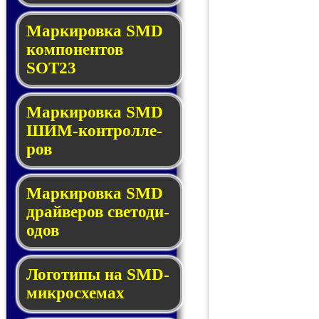
Маркировка SMD
ком­по­нен­тов
SOT23
Маркировка SMD
ШИМ-кон­трол­ле­
ров
Маркировка SMD
драй­ве­ров све­то­ди­
о­дов
Логотипы на SMD-
мик­ро­схе­мах