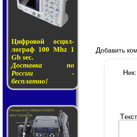
Циф­ро­вой ос­цил­
лог­раф 100 Mhz 1
Д
обавить ко
Gb sec.
Доставка по
Н
и
России -
бесплатно!
Т
екс