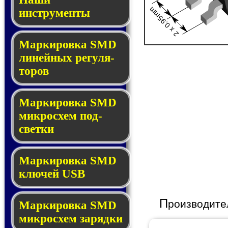
2 x 0.95mm
инструменты
Маркировка SMD
ли­ней­ных ре­гу­ля­
то­ров
Маркировка SMD
мик­ро­схем под­
свет­ки
Маркировка SMD
клю­чей USB
П
роизводите
Маркировка SMD
мик­рос­хем за­ряд­ки