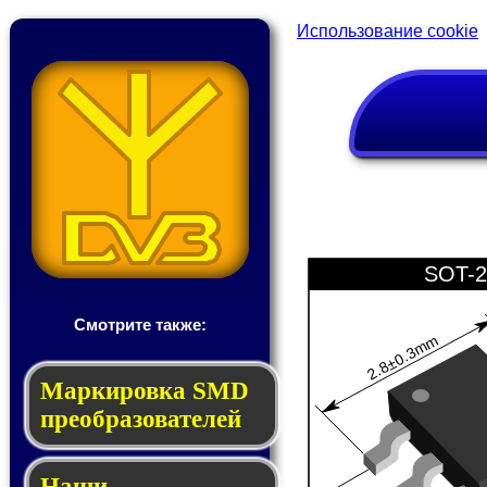
Использование cookie
SOT-2
Смотрите также:
2.8±0.3mm
Мар­ки­ров­ка SMD
пре­об­ра­зо­ва­те­лей
Наши