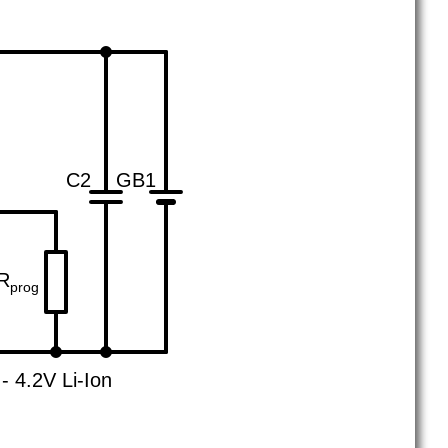
C2
GB1
R
prog
- 4.2V Li-Ion