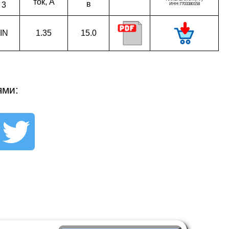
ток, A
в
3
IN
1.35
15.0
ями: