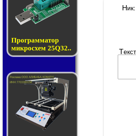
Н
и
Прог­рам­ма­тор
мик­ро­схем 25Q32..
Т
екс