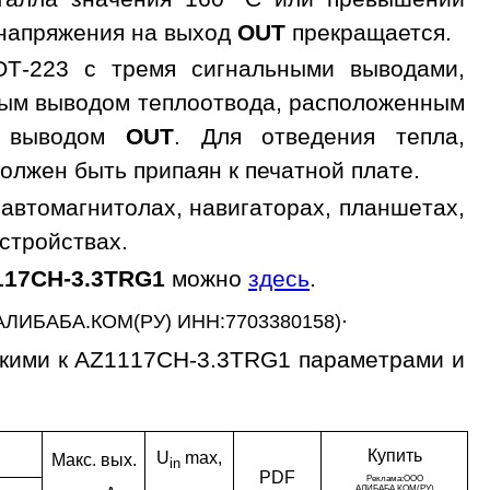
 напряжения на выход
OUT
прекращается.
OT-223 с тремя сигнальными выводами,
ным выводом теплоотвода, расположенным
с выводом
OUT
. Для отведения тепла,
олжен быть припаян к печатной плате.
автомагнитолах, навигаторах, планшетах,
устройствах.
117CH-3.3TRG1
можно
здесь
.
.
АЛИБАБА.КОМ(РУ) ИНН:7703380158)
зкими к AZ1117CH-3.3TRG1 параметрами и
Ку­пить
U
max,
Макс. вых.
in
PDF