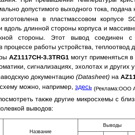
мально допустимого выходного тока, подача
 изготовлена в пластмассовом корпусе S
 вдоль длинной стороны корпуса и массив
ожной стороны. Этот вывод соединен 
 процессе работы устройства, теплоотвод д
оры
AZ1117CH-3.3TRG1
могут применяться в 
оматики, сигнализациях, эхолотах и других 
заводскую документацию
(Datasheet)
на
AZ1
осхему можно, например,
здесь
(Реклама:ООО 
посмотреть также другие микросхемы с бли
колевкой выводов:
Выводы
Наз­ва­ние