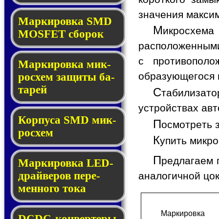
значения макси
Мар­ки­ров­ка SMD
М
икросхема
MOSFET сбо­рок
расположенными
с противопол
Мар­ки­ров­ка мик­
образующегося в
ро­схем за­щи­ты ба­
та­рей
С
табилизат
устройствах авт
Корпуса SMD мик­
П
осмотреть 
ро­схем
К
упить микр
П
редлагаем 
Маркировка LED-
драй­ве­ров пе­ре­
аналогичной цо
мен­но­го то­ка
Мар­ки­ров­ка
DCDC-кон­вер­те­ры