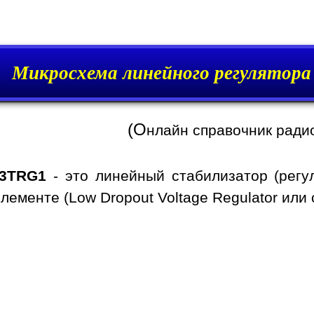
Микросхема линейного регулятор
(О
нлайн справочник ради
.3TRG1
- это линейный стабилизатор (регу
ементе (Low Dropout Voltage Regulator или