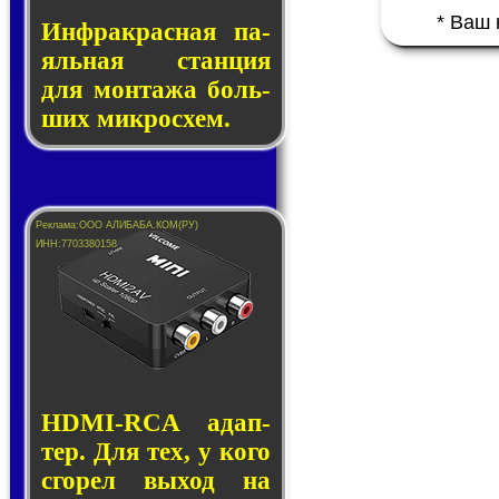
* Ваш
Инфракрасная па­
яль­ная стан­ция
для мон­та­жа боль­
ших ми­кро­схем.
HDMI-RCA адап­
тер. Для тех, у кого
сго­рел вы­ход на