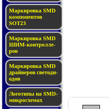
Маркировка SMD
ком­по­нен­тов
SOT23
Маркировка SMD
ШИМ-кон­трол­ле­
ров
Маркировка SMD
драй­ве­ров све­то­ди­
о­дов
Логотипы на SMD-
мик­ро­схе­мах