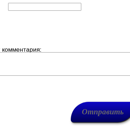
к:
т комментария: