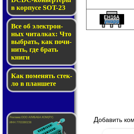
в кор­пу­се SOT-23
EH16A
ywapp
Все об элек­трон­
ных чи­тал­ках: Что
выб­рать, как по­чи­
нить, где брать
кни­ги
Как по­ме­нять стек­
ло в планшете
Д
обавить ко