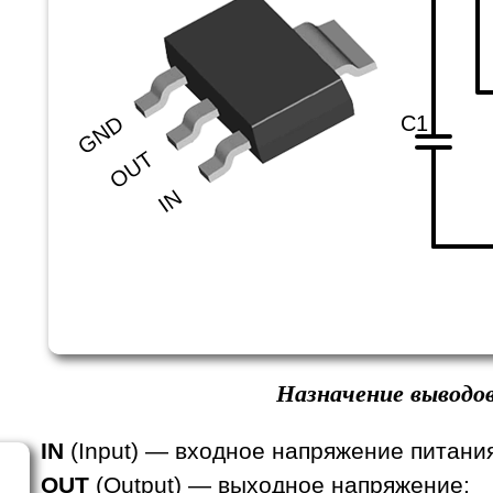
C1
GND
OUT
IN
Назначение выводов
IN
(Input) — входное напряжение питани
OUT
(Output) — выходное напряжение;