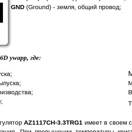
GND
(Ground) - земля, общий провод;
6D
ywapp, где:
уска;
ыпуска;
М
оизводства;
В
;
Т
гулятор
AZ1117CH-3.3TRG1
имеет в своем с
ыкания. При превышении температуры кри