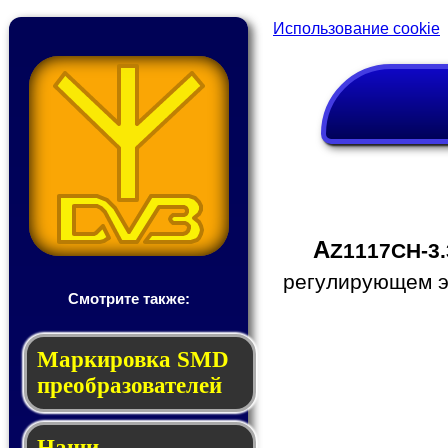
Использование cookie
A
Z1117CH-3
регулирующем эл
Смотрите также:
Мар­ки­ров­ка SMD
пре­об­ра­зо­ва­те­лей
Наши