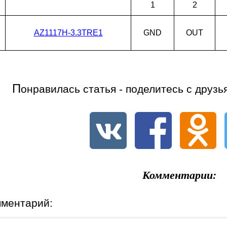
1
2
AZ1117H-3.3TRE1
GND
OUT
П
онравилась статья - поделитесь с друзь
Комментарии:
мментарий: