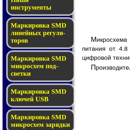
инструменты
Маркировка SMD
ли­ней­ных ре­гу­ля­
М
икросхем
то­ров
питания от 4.8
цифровой техник
Маркировка SMD
мик­ро­схем под­
П
роизводите
свет­ки
Маркировка SMD
клю­чей USB
Маркировка SMD
мик­рос­хем за­ряд­ки