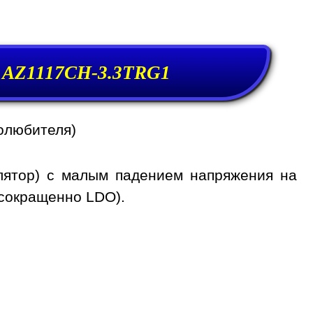
а AZ1117CH-3.3TRG1
олюбителя)
лятор) с малым падением напряжения на
 сокращенно LDO).