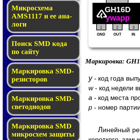
Микросхема
GH16D
AMS1117 и ее ана­
ywapp
ло­ги
1
2
3
GND
OUT
IN
Поиск SMD ко­да
по сай­ту
Маркировка:
GH1
Маркировка SMD-
y
- код года вып
ре­зис­то­ров
w
- код недели в
a
- код места пр
Маркировка SMD-
све­то­дио­дов
p
- номер партии
Мар­ки­ров­ка SMD
Л
инейный ре
мик­рос­хем защиты
короткого зам