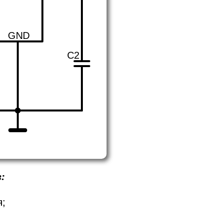
GND
C2
:
я;