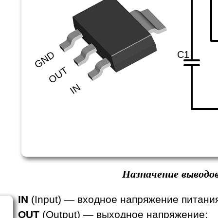
C1
GND
OUT
IN
Назначение выводов
IN
(Input) — входное напряжение питани
OUT
(Output) — выходное напряжение;