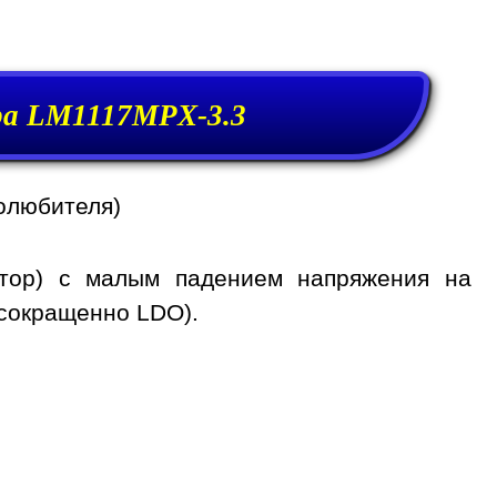
ра LM1117MPX-3.3
олюбителя)
ятор) с малым падением напряжения на
 сокращенно LDO).