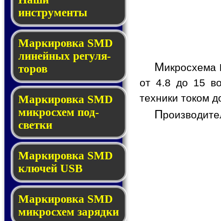
инструменты
Маркировка SMD
ли­ней­ных ре­гу­ля­
М
икросхема
то­ров
от 4.8 до 15 в
техники током до
Маркировка SMD
мик­ро­схем под­
П
роизводите
свет­ки
Маркировка SMD
клю­чей USB
Маркировка SMD
мик­рос­хем за­ряд­ки