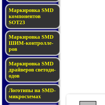
Маркировка SMD
ком­по­нен­тов
SOT23
Маркировка SMD
ШИМ-кон­трол­ле­
ров
Маркировка SMD
драй­ве­ров све­то­ди­
о­дов
Логотипы на SMD-
мик­ро­схе­мах