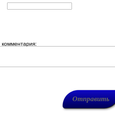
к:
т комментария: