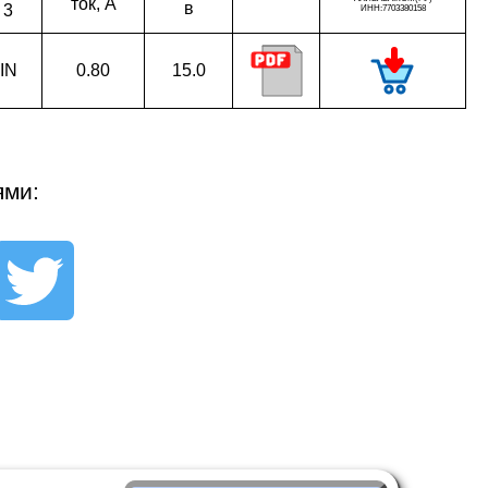
ток, A
в
3
IN
0.80
15.0
ями: