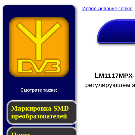
Использование cookie
L
M1117MPX-
регулирующем эл
Смотрите также:
Мар­ки­ров­ка SMD
пре­об­ра­зо­ва­те­лей
Наши