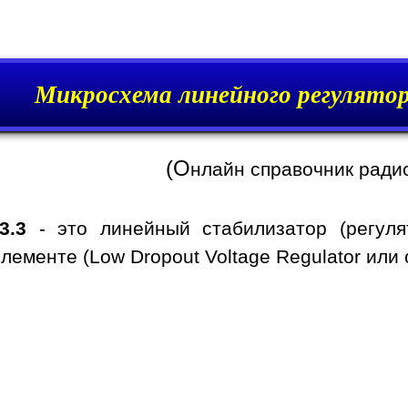
Микросхема линейного регулято
(О
нлайн справочник ради
3.3
- это линейный стабилизатор (регул
ементе (Low Dropout Voltage Regulator или