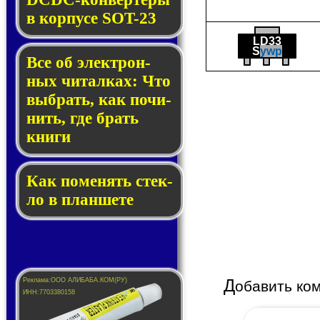
в кор­пу­се SOT-23
LD33
S
ywp
Все об элек­трон­
ных чи­тал­ках: Что
выб­рать, как по­чи­
нить, где брать
кни­ги
Как по­ме­нять стек­
ло в планшете
Д
обавить ко