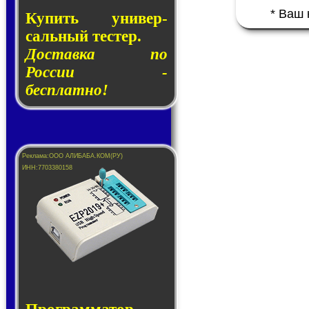
* Ваш
Купить уни­вер­
саль­ный тес­тер.
Доставка по
России -
бесплатно!