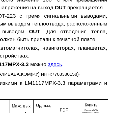
 напряжения на выход
OUT
прекращается.
OT-223 с тремя сигнальными выводами,
ным выводом теплоотвода, расположенным
с выводом
OUT
. Для отведения тепла,
олжен быть припаян к печатной плате.
втомагнитолах, навигаторах, планшетах,
устройствах.
117MPX-3.3
можно
здесь
.
.
АЛИБАБА.КОМ(РУ) ИНН:7703380158)
лизкими к LM1117MPX-3.3 параметрами и
Ку­пить
U
max,
Макс. вых.
in
PDF