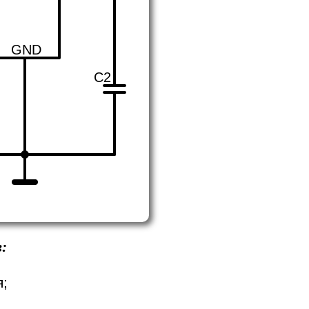
GND
C2
:
я;