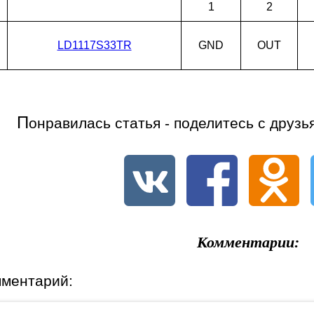
1
2
LD1117S33TR
GND
OUT
П
онравилась статья - поделитесь с друзь
Комментарии:
мментарий: