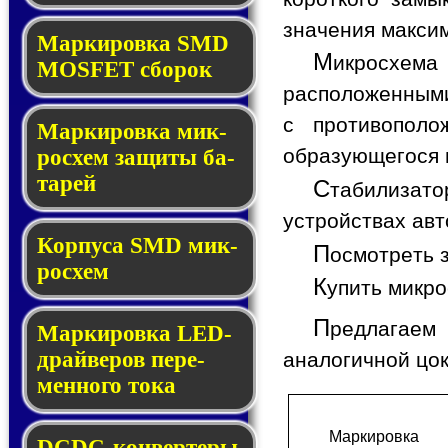
значения макси
Мар­ки­ров­ка SMD
М
икросхема
MOSFET сбо­рок
расположенными
с противопол
Мар­ки­ров­ка мик­
образующегося в
ро­схем за­щи­ты ба­
та­рей
С
табилизат
устройствах авт
Корпуса SMD мик­
П
осмотреть 
ро­схем
К
упить микр
П
редлагаем 
Маркировка LED-
драй­ве­ров пе­ре­
аналогичной цо
мен­но­го то­ка
Мар­ки­ров­ка
DCDC-кон­вер­те­ры