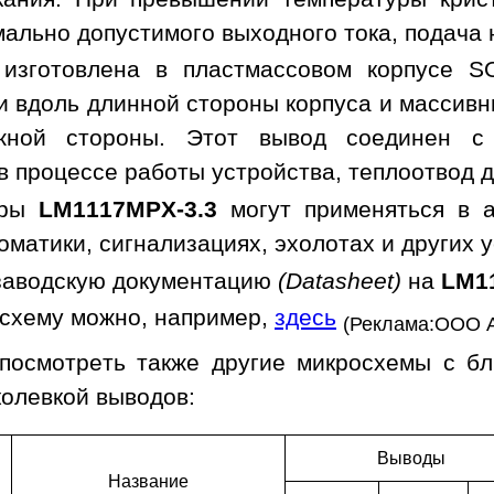
мально допустимого выходного тока, подача
 изготовлена в пластмассовом корпусе S
 вдоль длинной стороны корпуса и массив
ожной стороны. Этот вывод соединен 
 процессе работы устройства, теплоотвод д
оры
LM1117MPX-3.3
могут применяться в а
оматики, сигнализациях, эхолотах и других 
заводскую документацию
(Datasheet)
на
LM1
осхему можно, например,
здесь
(Реклама:ООО 
посмотреть также другие микросхемы с б
колевкой выводов:
Выводы
Наз­ва­ние