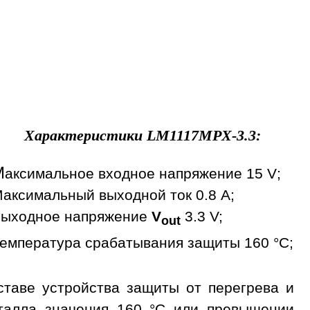
Характеристики
LM1117MPX-3.3
:
М
аксимальное входное напряжение 15 V;
аксимальный выходной ток 0.8 A;
ыходное напряжение
V
3.3 V;
out
емпература срабатывания защиты 160 °С;
таве устройства защиты от перегрева и
сталла значения 160 °С или превышении