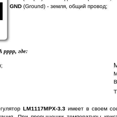
GND
(Ground) - земля, общий провод;
A
pppp, где:
;
М
В
Т
егулятор
LM1117MPX-3.3
имеет в своем сос
ыкания. При превышении температуры кри