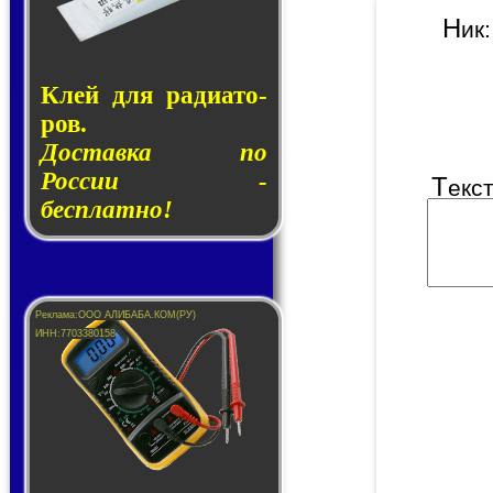
Н
и
Клей для ра­ди­а­то­
ров.
Доставка по
России -
Т
екс
бесплатно!