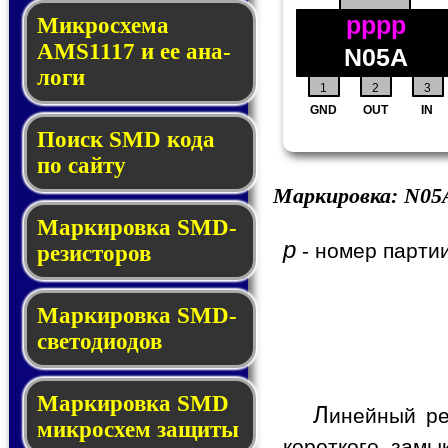
pppp
Микросхема
AMS1117 и ее ана­
N05A
ло­ги
1
2
3
GND
OUT
IN
Поиск SMD ко­да
по сай­ту
Маркировка:
N05
Маркировка SMD-
p
- номер партии
ре­зис­то­ров
Маркировка SMD-
све­то­дио­дов
Мар­ки­ров­ка SMD
Л
инейный р
мик­рос­хем защиты
короткого зам