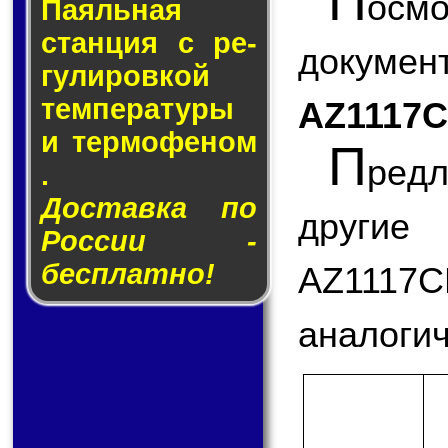
П
ос
Паяльная
стан­ция с ре­
докум
гу­ли­ров­кой
тем­пе­ра­ту­ры
AZ1117C
и тер­мо­фе­ном
П
ред
.
Доставка по
другие
России -
бесплатно!
AZ1117
аналогич