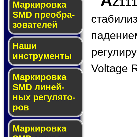
A
Z11
Мар­ки­ров­ка
SMD пре­об­ра­
стабили
зо­ва­те­лей
паде
Наши
регулир
инструменты
Voltage 
Маркировка
SMD ли­ней­
ных ре­гу­ля­то­
ров
Маркировка