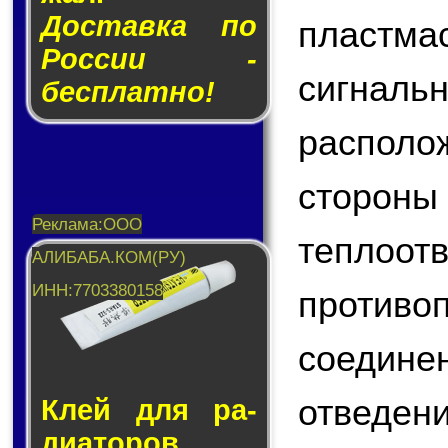
Доставка по
пластма
России -
сигн
бесплатно!
распол
стороны
теплоо
противо
соеди
отведен
Клей для ра­
ди­а­то­ров.