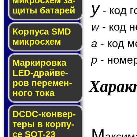
мик­ро­схем за­
y
- код г
щи­ты ба­та­рей
w
- код 
Корпуса SMD
мик­ро­схем
a
- код м
p
- номер
Маркировка
LED-драй­ве­
Харак
ров пе­ре­мен­
но­го то­ка
DCDC-кон­вер­
те­ры в кор­пу­
М
се SOT-23
аксим