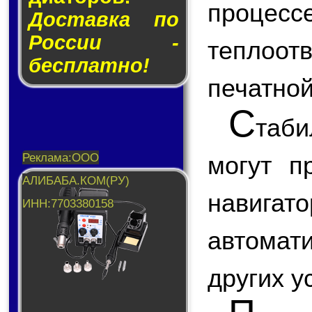
проце
Доставка по
России -
теплоот
бесплатно!
печатной
С
таб
могут п
навигат
автомати
других у