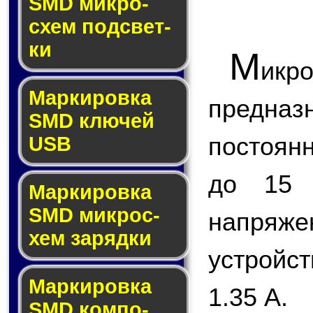
SMD мик­ро­
схем под­свет­
ки
М
ик
Маркировка
предназ
SMD клю­чей
постоян
USB
до 15 
Маркировка
SMD мик­рос­
напряже
хем за­ряд­ки
устройс
Маркировка
1.35 A.
SMD ком­по­