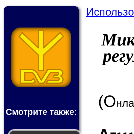
Использо
Мик
рег
(О
нла
Смотрите также: