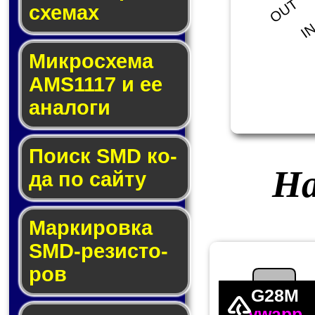
OUT
схе­мах
I
Микросхема
AMS1117 и ее
ана­ло­ги
Поиск SMD ко­
На
да по сай­ту
Маркировка
SMD-ре­зис­то­
ров
G28M
ywapp