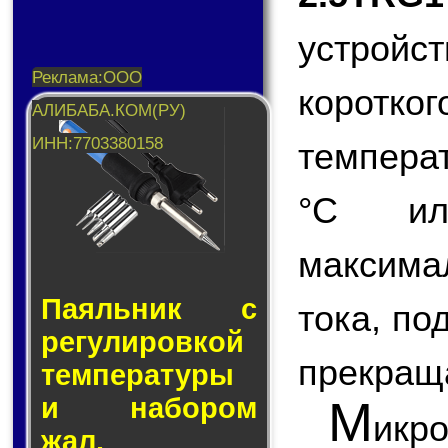
устройс
коротко
темпера
°С ил
максима
Паяльник с
тока, п
ре­гу­ли­ров­кой
прекращ
тем­пе­ра­ту­ры
и на­бо­ром
М
ик
жал.