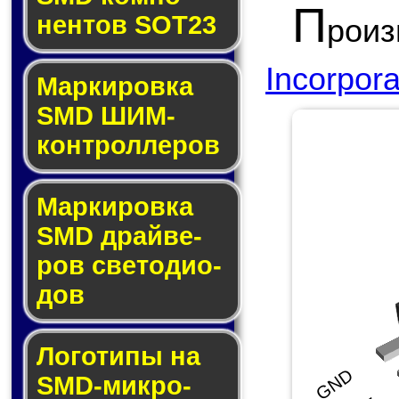
П
нен­тов SOT23
роиз
Incorpor
Маркировка
SMD ШИМ-
кон­трол­ле­ров
Маркировка
SMD драй­ве­
ров све­то­ди­о­
дов
Логотипы на
GND
SMD-мик­ро­