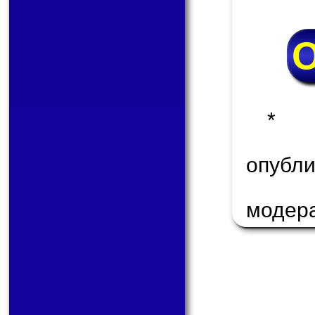
* 
опуб
модер