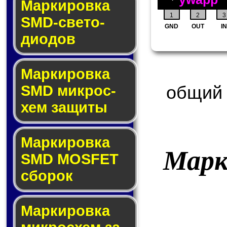
Маркировка
1
2
3
SMD-све­то­
GND
OUT
IN
дио­дов
Мар­ки­ров­ка
общий 
SMD мик­рос­
хем защиты
Мар­ки­ров­ка
Марк
SMD MOSFET
сбо­рок
Мар­ки­ров­ка