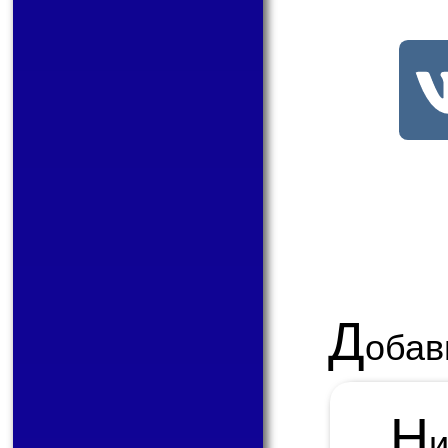
Д
обав
Н