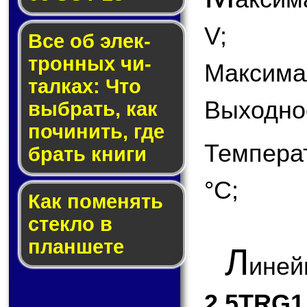
V;
Все об элек­
трон­ных чи­
Максимал
тал­ках: Что
Выходно
выб­рать, как
по­чи­нить, где
Темпера
брать кни­ги
°С;
Как по­ме­нять
стек­ло в
планшете
Л
ине
2.5TRG1