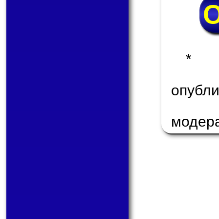
* 
опуб
модер