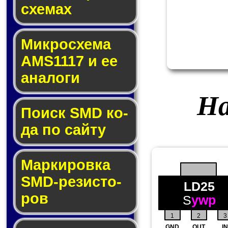
схе­мах
Микросхема
AMS1117 и ее
ана­ло­ги
На
Поиск SMD ко­
да по сай­ту
Маркировка
SMD-ре­зис­то­
LD25
ров
S
ywp
1
2
3
GND
OUT
IN