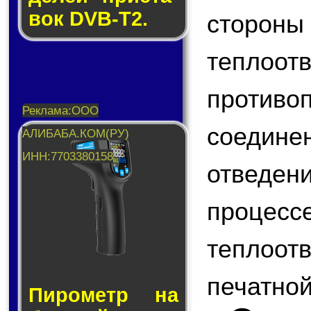
вок DVB-T2.
стороны
теплоо
противо
соеди
отведен
проце
теплоот
печатной
Пирометр на