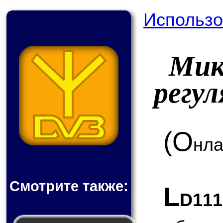
Использо
Мик
регу
(О
нла
Смотрите также:
L
D11