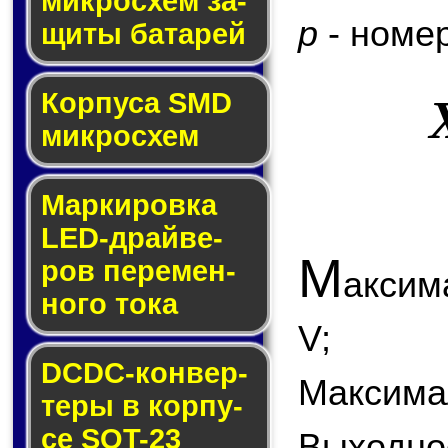
мик­ро­схем за­
p
- номер
щи­ты ба­та­рей
Корпуса SMD
мик­ро­схем
Маркировка
LED-драй­ве­
М
ров пе­ре­мен­
аксим
но­го то­ка
V;
DCDC-кон­вер­
Максимал
те­ры в кор­пу­
се SOT-23
Выходно