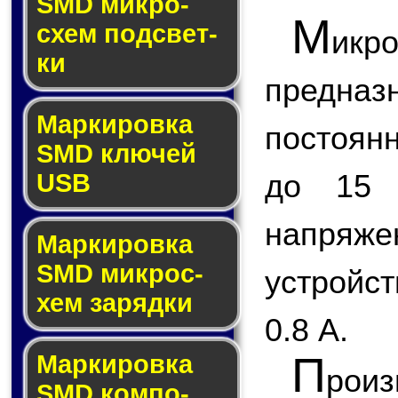
SMD мик­ро­
М
схем под­свет­
и
ки
предназ
Маркировка
постоян
SMD клю­чей
до 15 
USB
напряже
Маркировка
SMD мик­рос­
устройс
хем за­ряд­ки
0.8 A.
П
Маркировка
рои
SMD ком­по­