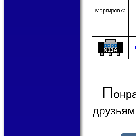
Мар­ки­ров­ка
pppp
N13A
П
онр
друзьям