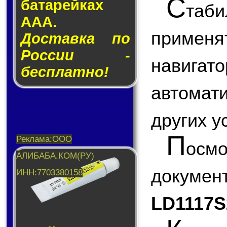
С
ба­та­рей­ках
таб
AAA.
примен
Доставка по
России -
навигат
бесплатно!
автомати
других у
П
ос
докум
LD1117