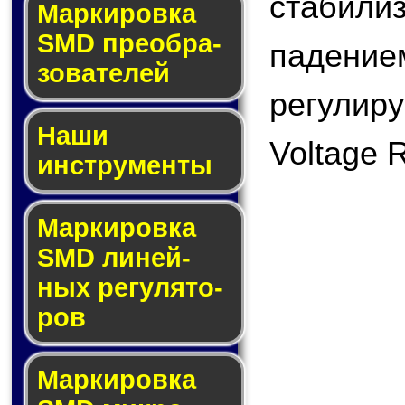
стабили
Мар­ки­ров­ка
SMD пре­об­ра­
паде
зо­ва­те­лей
регулир
Наши
Voltage 
инструменты
Маркировка
SMD ли­ней­
ных ре­гу­ля­то­
ров
Маркировка