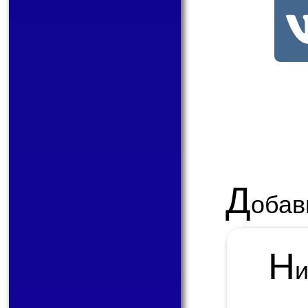
Д
обав
Н