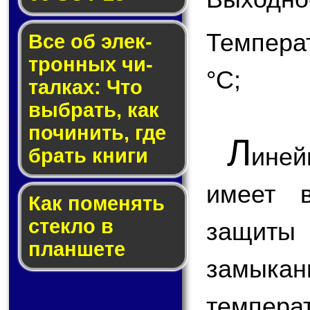
Темпера
Все об элек­
трон­ных чи­
°С;
тал­ках: Что
выб­рать, как
по­чи­нить, где
Л
ине
брать кни­ги
имеет в
Как по­ме­нять
стек­ло в
защиты
планшете
замык
темпера