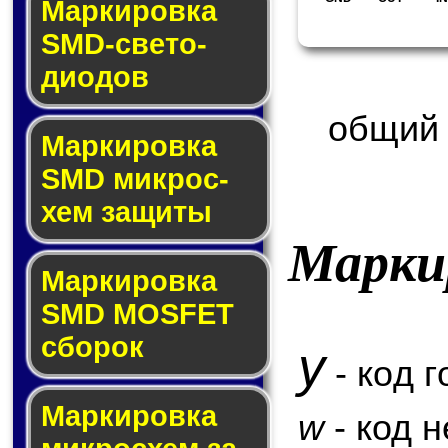
Маркировка
SMD-све­то­
дио­дов
общий 
Мар­ки­ров­ка
SMD мик­рос­
хем защиты
Марки
Мар­ки­ров­ка
SMD MOSFET
сбо­рок
y
- код г
Мар­ки­ров­ка
w
- код 