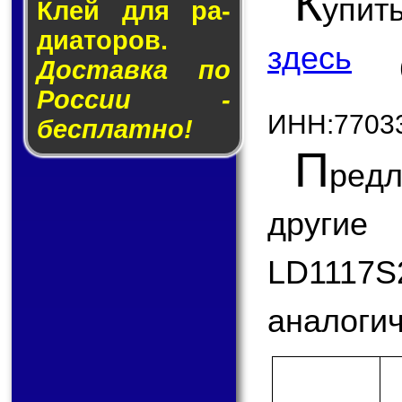
К
упит
Клей для ра­
ди­а­то­ров.
здесь
Доставка по
России -
ИНН:7703
бесплатно!
П
ред
другие
LD111
аналогич