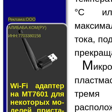
°С ил
максима
тока, п
прекращ
М
ик
пластм
Wi-Fi адап­тер
тремя
на MT7601 для
не­ко­то­рых мо­
распол
де­лей прис­та­