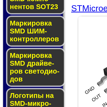
нен­тов SOT23
STMicroe
Маркировка
SMD ШИМ-
кон­трол­ле­ров
Маркировка
SMD драй­ве­
ров све­то­ди­о­
дов
GND
Логотипы на
OUT
SMD-мик­ро­
I