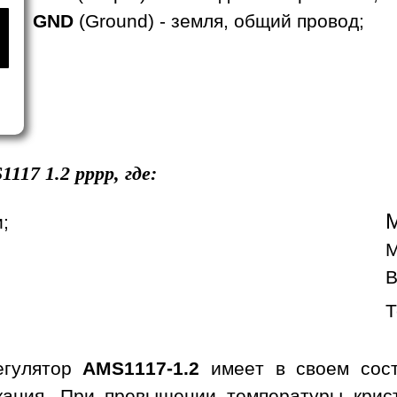
GND
(Ground) - земля, общий провод;
1117
1.2 pppp, где:
;
М
В
Т
егулятор
AMS1117-1.2
имеет в своем сост
ыкания. При превышении температуры кри