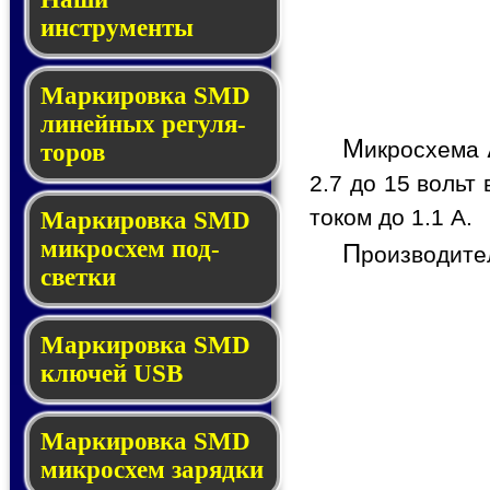
инструменты
Маркировка SMD
ли­ней­ных ре­гу­ля­
М
икросхема
то­ров
2.7 до 15 вольт
током до 1.1 A.
Маркировка SMD
мик­ро­схем под­
П
роизводите
свет­ки
Маркировка SMD
клю­чей USB
Маркировка SMD
мик­рос­хем за­ряд­ки