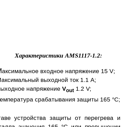
Характеристики
AMS1117-1.2
:
М
аксимальное входное напряжение 15 V;
аксимальный выходной ток 1.1 A;
ыходное напряжение
V
1.2 V;
out
емпература срабатывания защиты 165 °С;
аве устройства защиты от перегрева и
сталла значения 165 °С или превышении