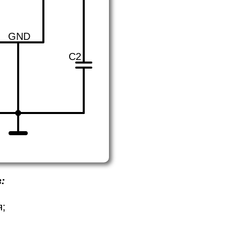
GND
C2
:
я;