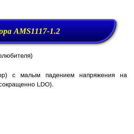
ора AMS1117-1.2
олюбителя)
тор) с малым падением напряжения на
 сокращенно LDO).