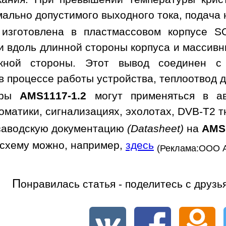
мально допустимого выходного тока, подача
 изготовлена в пластмассовом корпусе S
 вдоль длинной стороны корпуса и массив
ожной стороны. Этот вывод соединен 
 процессе работы устройства, теплоотвод д
оры
AMS1117-1.2
могут применяться в авт
оматики, сигнализациях, эхолотах, DVB-T2 т
заводскую документацию
(Datasheet)
на
AMS1
осхему можно, например,
здесь
(Реклама:ООО 
П
онравилась статья - поделитесь с друзь