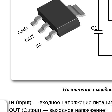
C1
GND
OUT
IN
Назначение выводов
IN
(Input) — входное напряжение питани
OUT
(Output) — выходное напряжение;