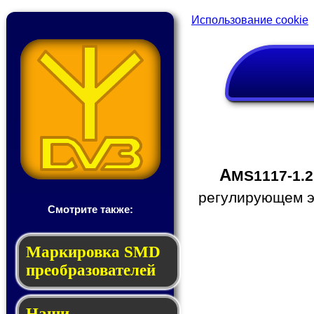
Использование cookie
A
MS1117-1.2
регулирующем эл
Смотрите также:
Мар­ки­ров­ка SMD
пре­об­ра­зо­ва­те­лей
Наши