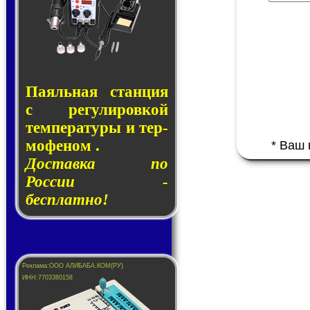
Паяльная стан­ция
с ре­гу­ли­ров­кой
тем­пе­ра­ту­ры и тер­
мо­фе­ном .
* Ваш
Доставка по
России -
бесплатно!