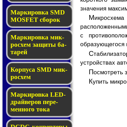
значения макси
Мар­ки­ров­ка SMD
М
икросхема
MOSFET сбо­рок
расположенными
с противопол
Мар­ки­ров­ка мик­
образующегося в
ро­схем за­щи­ты ба­
та­рей
С
табилизат
устройствах авт
Корпуса SMD мик­
П
осмотреть 
ро­схем
К
упить микр
Маркировка LED-
драй­ве­ров пе­ре­
мен­но­го то­ка
DCDC-кон­вер­те­ры