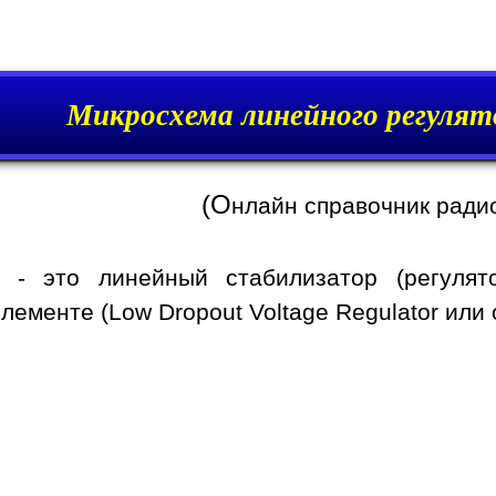
Микросхема линейного регулят
(О
нлайн справочник ради
- это линейный стабилизатор (регуля
ементе (Low Dropout Voltage Regulator или