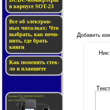
в кор­пу­се SOT-23
Все об элек­трон­
ных чи­тал­ках: Что
выб­рать, как по­чи­
Д
обавить ко
нить, где брать
кни­ги
Н
и
Как по­ме­нять стек­
ло в планшете
Т
екс