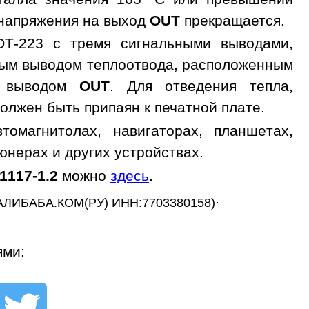
 напряжения на выход
OUT
прекращается.
OT-223 с тремя сигнальными выводами,
ным выводом теплоотвода, расположенным
с выводом
OUT
. Для отведения тепла,
олжен быть припаян к печатной плате.
омагнитолах, навигаторах, планшетах,
юнерах и других устройствах.
117-1.2
можно
здесь
.
.
АЛИБАБА.КОМ(РУ) ИНН:7703380158)
ями: