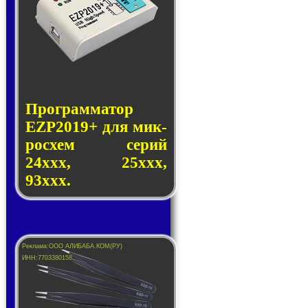
Программатор
EZP2019+ для мик­
ро­схем се­рий
24ххх, 25ххх,
93ххх.