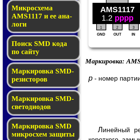
Микросхема
AMS1117
AMS1117 и ее ана­
1.2
pppp
ло­ги
1
2
3
GND
OUT
IN
Поиск SMD ко­да
по сай­ту
Маркировка:
AMS
Маркировка SMD-
p
- номер партии
ре­зис­то­ров
Маркировка SMD-
све­то­дио­дов
Мар­ки­ров­ка SMD
Л
инейный р
мик­рос­хем защиты
короткого зам