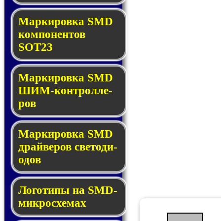
Маркировка SMD
ком­по­нен­тов
SOT23
Маркировка SMD
ШИМ-кон­трол­ле­
ров
Маркировка SMD
драй­ве­ров све­то­ди­
о­дов
Логотипы на SMD-
мик­ро­схе­мах