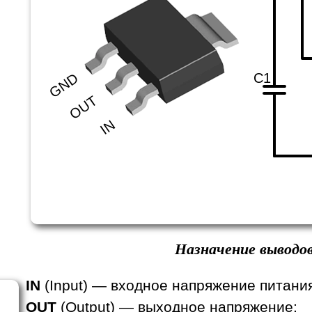
C1
GND
OUT
IN
Назначение выводов
IN
(Input) — входное напряжение питани
OUT
(Output) — выходное напряжение;