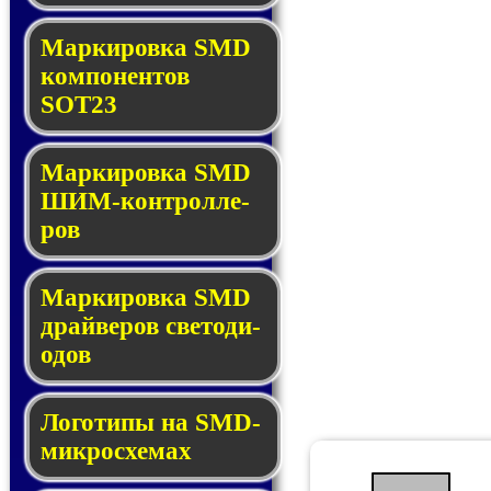
Маркировка SMD
ком­по­нен­тов
SOT23
Маркировка SMD
ШИМ-кон­трол­ле­
ров
Маркировка SMD
драй­ве­ров све­то­ди­
о­дов
Логотипы на SMD-
мик­ро­схе­мах