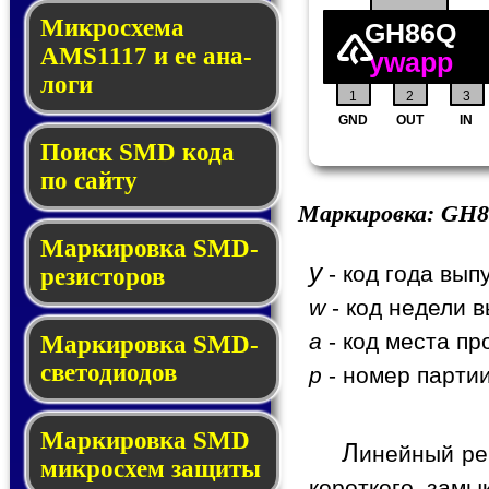
Микросхема
GH86Q
AMS1117 и ее ана­
ywapp
ло­ги
1
2
3
GND
OUT
IN
Поиск SMD ко­да
по сай­ту
Маркировка:
GH8
Маркировка SMD-
y
- код года вып
ре­зис­то­ров
w
- код недели в
a
- код места пр
Маркировка SMD-
све­то­дио­дов
p
- номер партии
Мар­ки­ров­ка SMD
Л
инейный ре
мик­рос­хем защиты
короткого зам