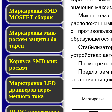
значения макси
Мар­ки­ров­ка SMD
М
икросхема
MOSFET сбо­рок
расположенными
с противопол
Мар­ки­ров­ка мик­
образующегося в
ро­схем за­щи­ты ба­
та­рей
С
табилизат
устройствах авт
Корпуса SMD мик­
П
осмотреть 
ро­схем
П
редлагаем 
аналогичной цо
Маркировка LED-
драй­ве­ров пе­ре­
мен­но­го то­ка
Мар­ки­ров­ка
DCDC-кон­вер­те­ры