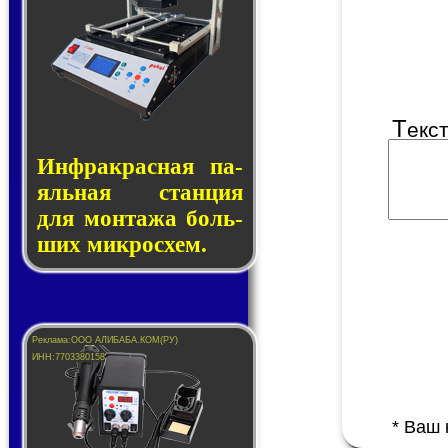
Т
екс
Инфракрасная па­
яль­ная стан­ция
для мон­та­жа боль­
ших ми­кро­схем.
* Ваш