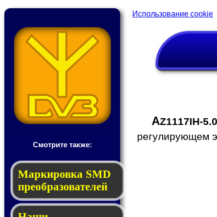
Использование cookie
A
Z1117IH-5.
регулирующем эл
Смотрите также:
Мар­ки­ров­ка SMD
пре­об­ра­зо­ва­те­лей
Наши