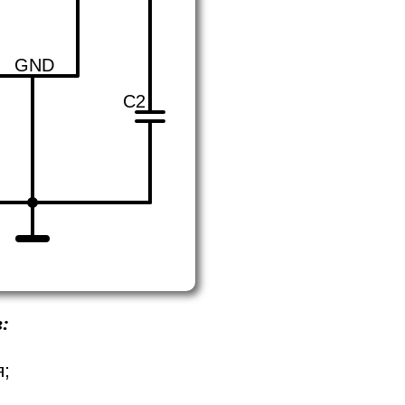
GND
C2
:
я;