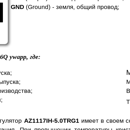
GND
(Ground) - земля, общий провод;
6Q
ywapp, где:
уска;
ыпуска;
М
оизводства;
В
;
Т
гулятор
AZ1117IH-5.0TRG1
имеет в своем с
ыкания. При превышении температуры кри