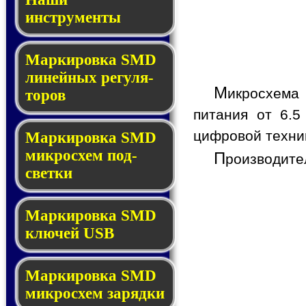
инструменты
Маркировка SMD
ли­ней­ных ре­гу­ля­
М
икросхем
то­ров
питания от 6.5
цифровой техник
Маркировка SMD
мик­ро­схем под­
П
роизводите
свет­ки
Маркировка SMD
клю­чей USB
Маркировка SMD
мик­рос­хем за­ряд­ки