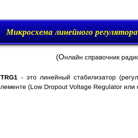
Микросхема линейного регулятор
(О
нлайн справочник ради
0TRG1
- это линейный стабилизатор (регу
ементе (Low Dropout Voltage Regulator или