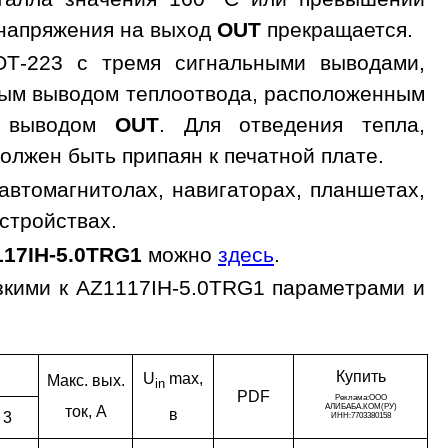
 напряжения на выход
OUT
прекращается.
OT-223 с тремя сигнальными выводами,
ным выводом теплоотвода, расположенным
с выводом
OUT
. Для отведения тепла,
олжен быть припаян к печатной плате.
автомагнитолах, навигаторах, планшетах,
устройствах.
17IH-5.0TRG1
можно
здесь
.
зкими к AZ1117IH-5.0TRG1 параметрами и
Ку­пить
U
max,
Макс. вых.
in
PDF
ток, A
в
3