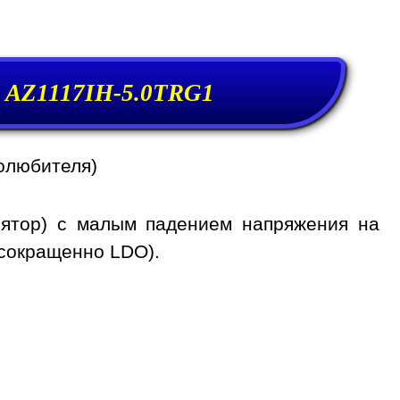
а AZ1117IH-5.0TRG1
олюбителя)
лятор) с малым падением напряжения на
 сокращенно LDO).