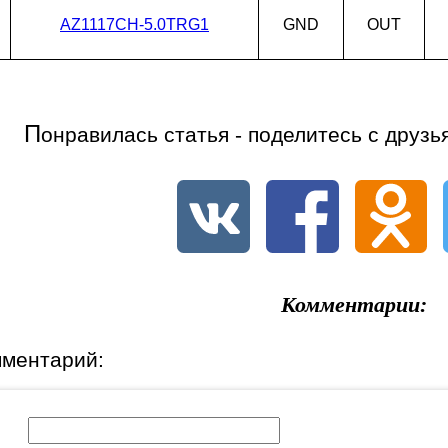
AZ1117CH-5.0TRG1
GND
OUT
П
онравилась статья - поделитесь с друзь
Комментарии:
мментарий:
к: