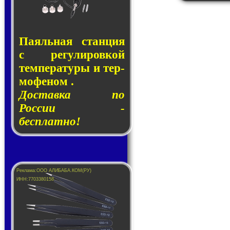
Паяльная стан­ция
с ре­гу­ли­ров­кой
тем­пе­ра­ту­ры и тер­
мо­фе­ном .
Доставка по
России -
бесплатно!