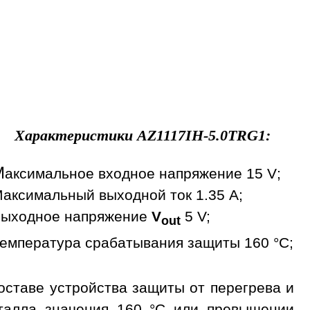
Характеристики
AZ1117IH-5.0TRG1
:
М
аксимальное входное напряжение 15 V;
аксимальный выходной ток 1.35 A;
ыходное напряжение
V
5 V;
out
емпература срабатывания защиты 160 °С;
оставе устройства защиты от перегрева и
сталла значения 160 °С или превышении