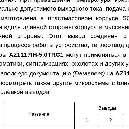
мально допустимого выходного тока, подача
 изготовлена в пластмассовом корпусе S
 вдоль длинной стороны корпуса и массив
ожной стороны. Этот вывод соединен 
 процессе работы устройства, теплоотвод д
оры
AZ1117IH-5.0TRG1
могут применяться в 
оматики, сигнализациях, эхолотах и других 
заводскую документацию
(Datasheet)
на
AZ11
посмотреть также другие микросхемы с бли
колевкой выводов:
Выводы
Наз­ва­ние
1
2