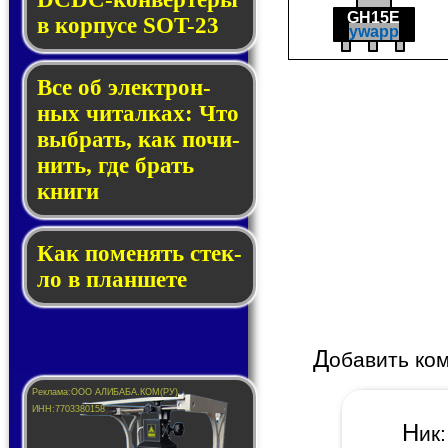
GH15E
в кор­пу­се SOT-23
ywapp
Все об элек­трон­
ных чи­тал­ках: Что
выб­рать, как по­чи­
нить, где брать
кни­ги
Как по­ме­нять стек­
ло в планшете
Д
обавить ко
Н
и