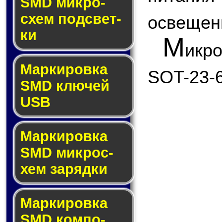
SMD мик­ро­
схем под­свет­
освещен
ки
М
икр
Маркировка
SOT-23-6
SMD клю­чей
USB
Маркировка
SMD мик­рос­
хем за­ряд­ки
Маркировка
SMD ком­по­