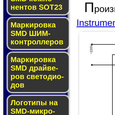
П
нен­тов SOT23
рои
Instrume
Маркировка
SMD ШИМ-
кон­трол­ле­ров
~220V
Маркировка
SMD драй­ве­
ров све­то­ди­о­
дов
Логотипы на
SMD-мик­ро­