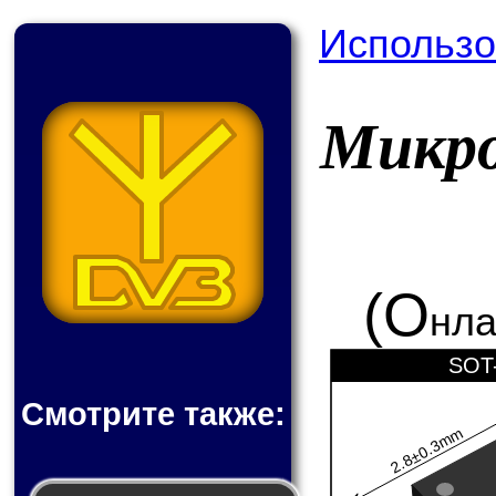
Использо
Микро
(О
нла
SOT-
Смотрите также:
2.8±0.3mm