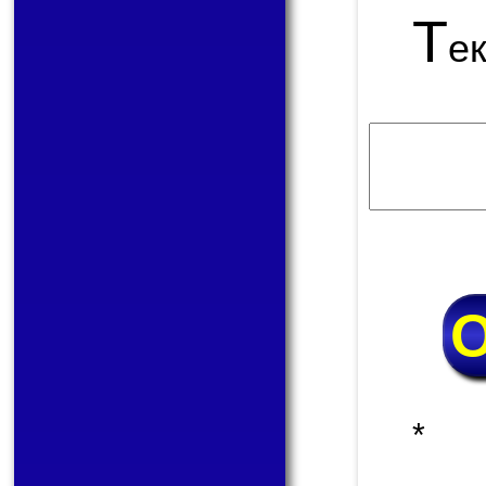
Т
е
* 