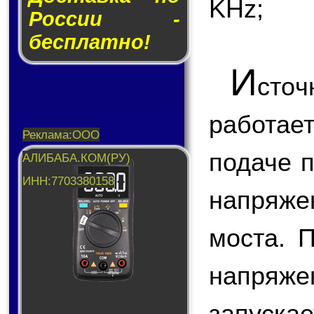
KHz;
России -
бесплатно!
И
сто
работа
подаче 
напряже
моста. 
напряж
запус