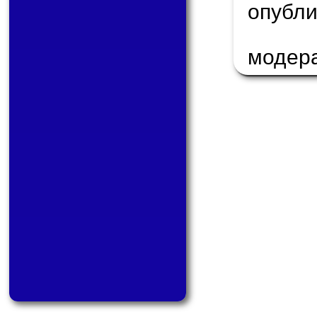
опуб
модер