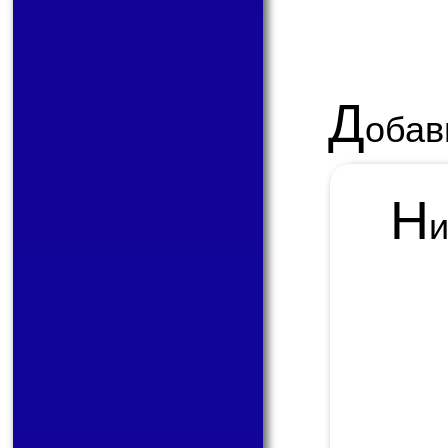
Д
обав
Н