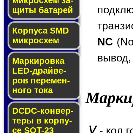
мик­ро­схем за­
подкл
щи­ты ба­та­рей
транзи
Корпуса SMD
NC
(No
мик­ро­схем
вывод,
Маркировка
LED-драй­ве­
ров пе­ре­мен­
но­го то­ка
Марки
DCDC-кон­вер­
те­ры в кор­пу­
y
- код г
се SOT-23