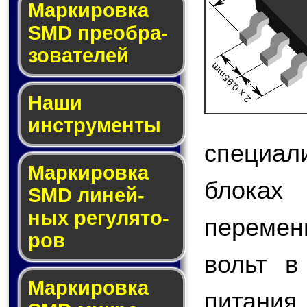
Мар­ки­ров­ка
SMD пре­об­ра­
зо­ва­те­лей
2 x 0.95mm
Наши
инструменты
специа
Маркировка
блоках
SMD ли­ней­
ных ре­гу­ля­то­
перемен
ров
вольт в
Маркировка
питани