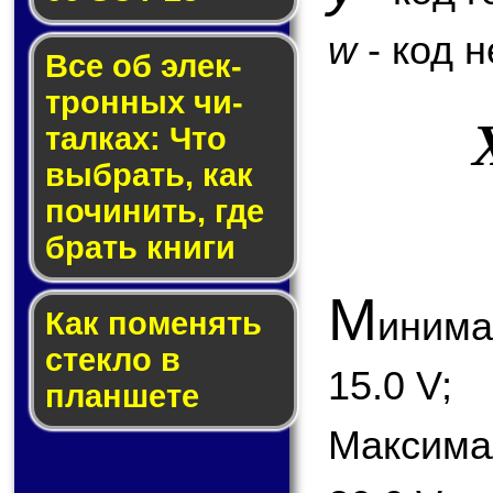
w
- код 
Все об элек­
трон­ных чи­
тал­ках: Что
выб­рать, как
по­чи­нить, где
брать кни­ги
М
иним
Как по­ме­нять
стек­ло в
15.0 V;
планшете
Максим