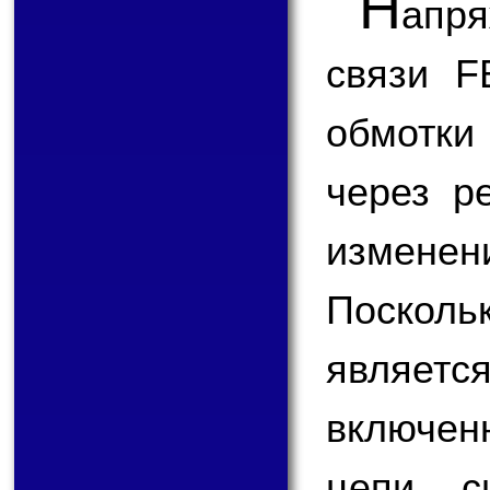
Н
апр
связи F
обмотки
через р
измене
Поскол
являетс
включен
цепи с