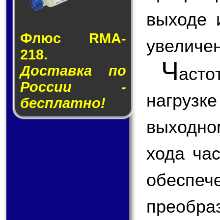
выходе 
Флюс RMA-
увеличен
218.
Ч
Доставка по
асто
России -
нагрузк
бесплатно!
выходно
хода ча
обеспе
преобр