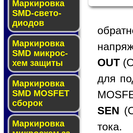
Маркировка
SMD-све­то­
дио­дов
обра
Мар­ки­ров­ка
напряж
SMD мик­рос­
OUT
(O
хем защиты
для по
Мар­ки­ров­ка
MOSFET
SMD MOSFET
сбо­рок
SEN
(C
Мар­ки­ров­ка
тока.