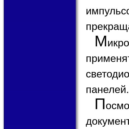
импул
прекращ
М
ик
приме
светоди
панелей.
П
ос
докум