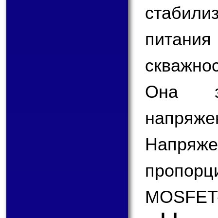
стабили
питания
скважно
Она з
напряж
Напря
пропорци
MOSFET-