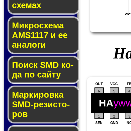
схе­мах
Микросхема
AMS1117 и ее
ана­ло­ги
На
Поиск SMD ко­
да по сай­ту
OUT
VCC
F
6
5
4
Маркировка
HA
yw
SMD-ре­зис­то­
ров
1
2
3
SEN
GND
N