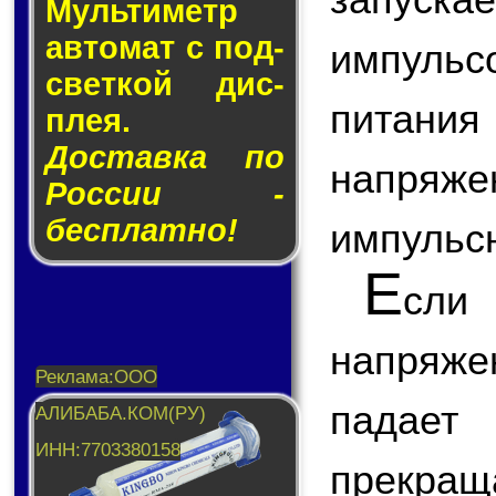
Муль­ти­метр
ав­то­мат с под­
импуль
свет­кой дис­
питани
плея.
Доставка по
напряже
России -
бесплатно!
импульс
Е
сли
напряж
падает
прекращ