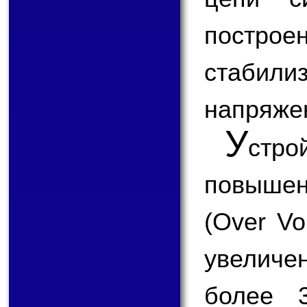
пост
стабил
напряжен
У
стр
повыше
(Over Vo
увеличе
более 