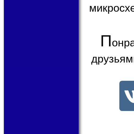
микросх
П
онр
друзьям