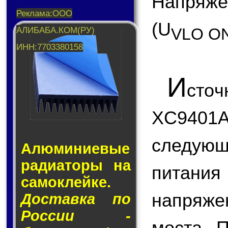
Напряж
(U
VLO O
И
ст
XC940
следую
Алюминие­вые
ра­ди­а­то­ры на
питани
са­мо­клей­ке.
напряже
Доставка по
России -
моста. 