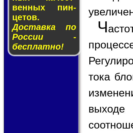
вен­ных пин­
увеличен
це­тов.
Ч
Доставка по
аст
России -
процес
бесплатно!
Регулир
тока бло
изменен
выход
соотнош