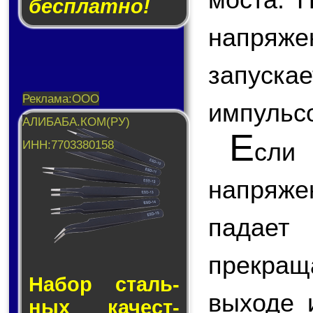
бесплатно!
напря
запус
импульс
Е
сли
напряж
падает
прекращ
Набор сталь­
выходе 
ных ка­чест­