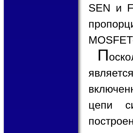
SEN и F
пропорци
MOSFET-
П
оск
являетс
включен
цепи с
пост