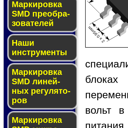
Мар­ки­ров­ка
SMD пре­об­ра­
зо­ва­те­лей
2 x 0.95mm
Наши
инструменты
специа
Маркировка
блоках
SMD ли­ней­
ных ре­гу­ля­то­
перемен
ров
вольт в
Маркировка
питани