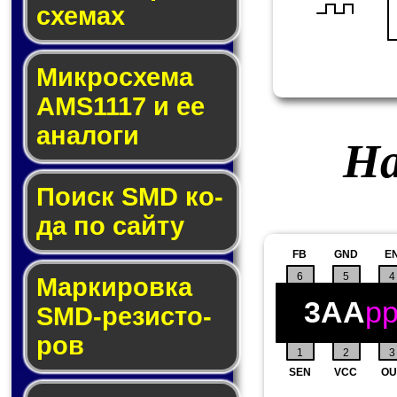
схе­мах
Микросхема
AMS1117 и ее
ана­ло­ги
На
Поиск SMD ко­
да по сай­ту
FB
GND
E
6
5
4
Маркировка
3AA
p
SMD-ре­зис­то­
ров
1
2
3
SEN
VCC
OU