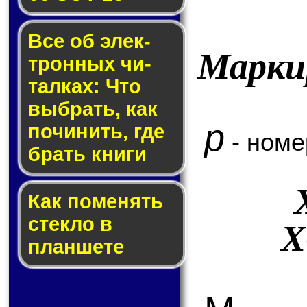
Все об элек­
Марки
трон­ных чи­
тал­ках: Что
выб­рать, как
p
по­чи­нить, где
- номе
брать кни­ги
Как по­ме­нять
стек­ло в
X
планшете