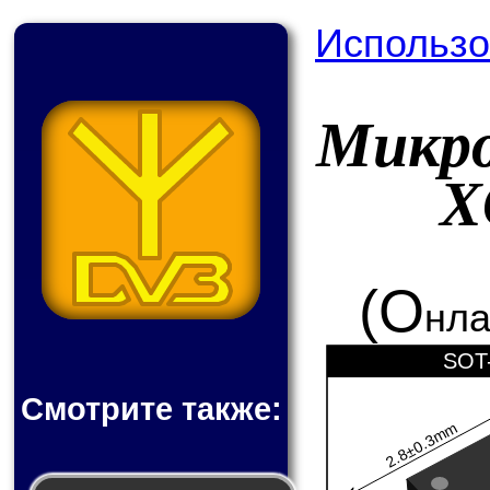
Использо
Микро
X
(О
нла
SOT-
Смотрите также:
2.8±0.3mm