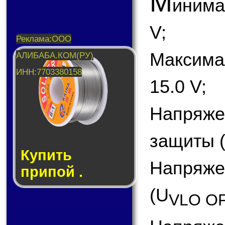
М
инима
V;
Максим
15.0 V;
Напряж
защиты (
Купить
Напряже
припой .
(U
VLO O