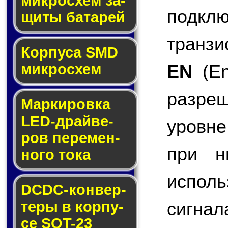
мик­ро­схем за­
подкл
щи­ты ба­та­рей
транзи
Корпуса SMD
EN
(En
мик­ро­схем
разре
Маркировка
LED-драй­ве­
уровне
ров пе­ре­мен­
при н
но­го то­ка
испол
DCDC-кон­вер­
сигнал
те­ры в кор­пу­
се SOT-23