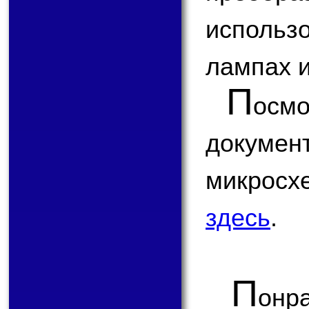
использ
лампах и
П
ос
докум
микрос
здесь
.
П
онр