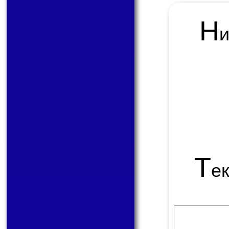
Н
Т
е