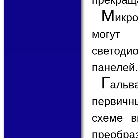
М
ик
могут 
светоди
панелей.
Г
альв
первич
схеме в
прео