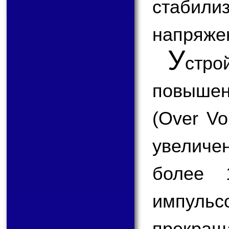
стабил
напряжен
У
стр
повыше
(Over Vo
увеличе
более 
импул
прекращ