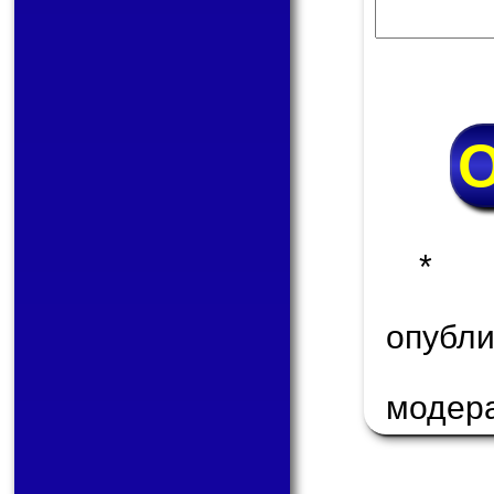
* 
опуб
модер