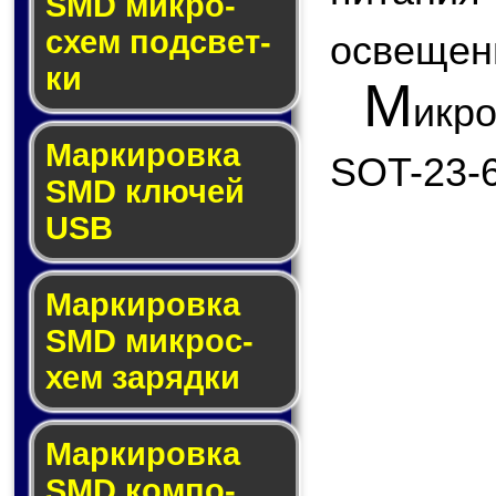
SMD мик­ро­
схем под­свет­
освещен
ки
М
икр
Маркировка
SOT-23-6
SMD клю­чей
USB
Маркировка
SMD мик­рос­
хем за­ряд­ки
Маркировка
SMD ком­по­