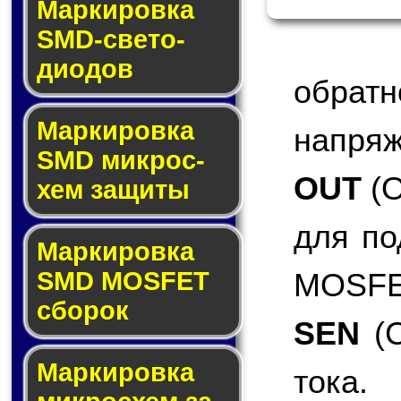
Маркировка
SMD-све­то­
дио­дов
обра
Мар­ки­ров­ка
напряж
SMD мик­рос­
OUT
(O
хем защиты
для по
Мар­ки­ров­ка
MOSFET
SMD MOSFET
сбо­рок
SEN
(C
Мар­ки­ров­ка
тока.