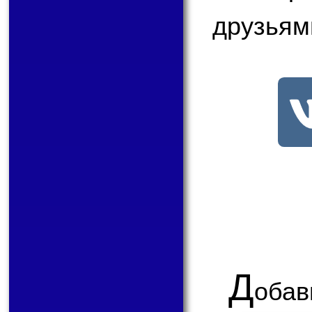
друзьям
Д
обав