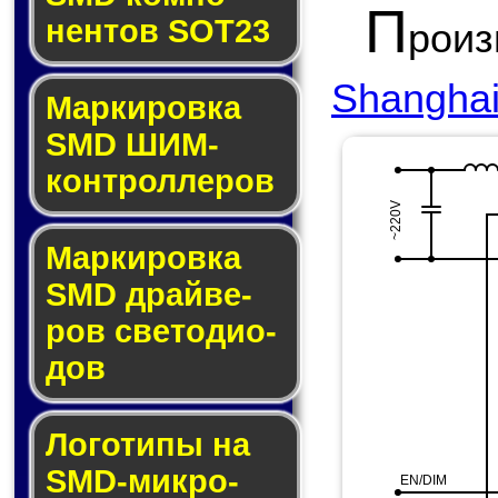
П
нен­тов SOT23
рои
Shanghai 
Маркировка
SMD ШИМ-
кон­трол­ле­ров
~220V
Маркировка
SMD драй­ве­
ров све­то­ди­о­
дов
Логотипы на
SMD-мик­ро­
EN/DIM