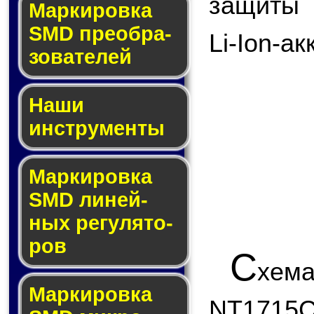
защиты 
Мар­ки­ров­ка
SMD пре­об­ра­
Li-Ion-а
зо­ва­те­лей
Наши
инструменты
Маркировка
SMD ли­ней­
ных ре­гу­ля­то­
ров
C
хем
Маркировка
NT1715C