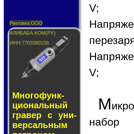
V;
Напряж
перезаря
Напряже
V;
Много­функ­
М
икр
цио­наль­ный
гра­вер с уни­
набор 
вер­саль­ным