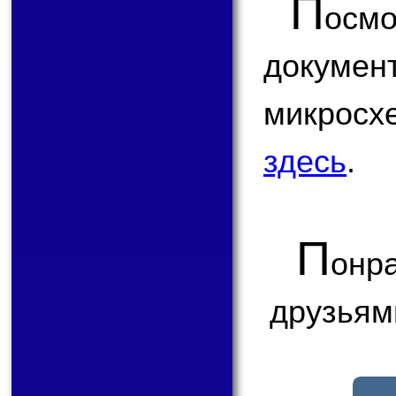
П
ос
докум
микрос
здесь
.
П
онр
друзьям