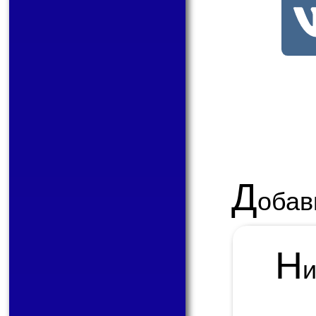
Д
обав
Н