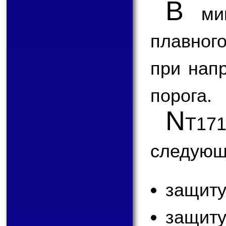
В
мик
плавног
при нап
порога.
N
T17
следующ
защиту
защит