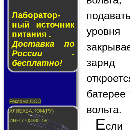
подава
Лаборатор­
ный ис­точ­ник
уровн
пи­та­ния .
Доставка по
закрыва
России -
заряд 
бесплатно!
откроет
батерее
вольта.
Е
сли