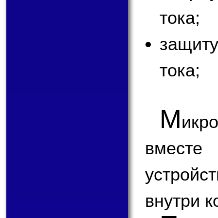
тока;
защит
тока;
М
ик
вместе
устройс
внутри к