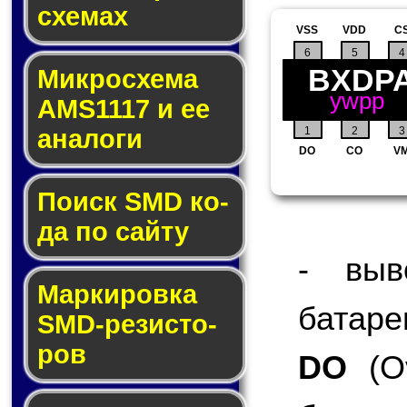
схе­мах
VSS
VDD
C
6
5
4
BXDP
Микросхема
ywpp
AMS1117 и ее
1
2
3
ана­ло­ги
DO
CO
V
Поиск SMD ко­
да по сай­ту
- выв
Маркировка
батаре
SMD-ре­зис­то­
ров
DO
(Ov