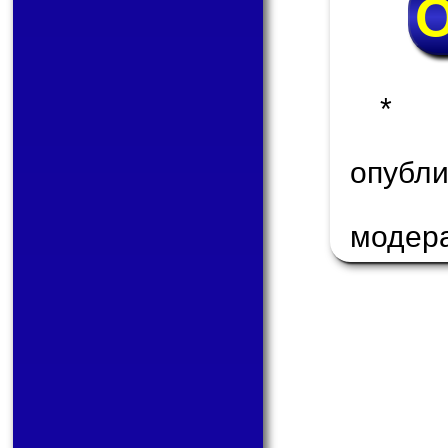
* 
опуб
модер