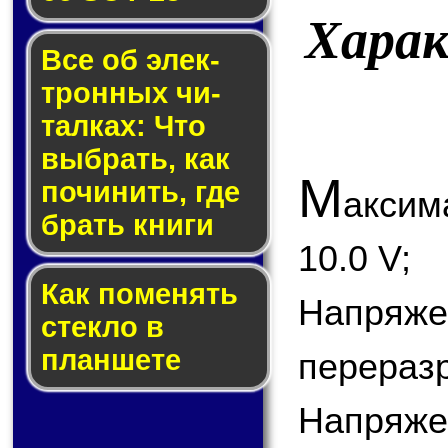
Хара
Все об элек­
трон­ных чи­
тал­ках: Что
выб­рать, как
М
по­чи­нить, где
акси
брать кни­ги
10.0 V;
Как по­ме­нять
Напряж
стек­ло в
планшете
переразр
Напряже