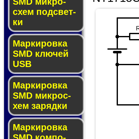
SMD мик­ро­
схем под­свет­
ки
Маркировка
SMD клю­чей
USB
Маркировка
SMD мик­рос­
хем за­ряд­ки
Маркировка
SMD ком­по­