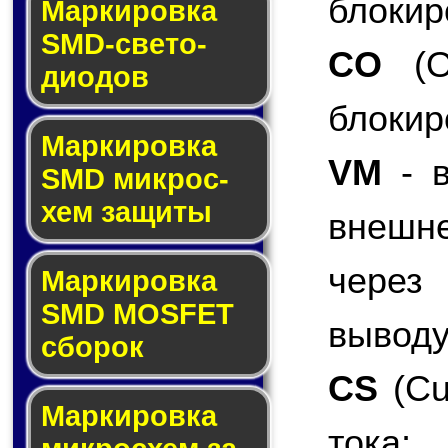
блокир
Маркировка
SMD-све­то­
CO
(Ov
дио­дов
блокир
Мар­ки­ров­ка
VM
- в
SMD мик­рос­
хем защиты
внешн
через
Мар­ки­ров­ка
SMD MOSFET
выводу
сбо­рок
CS
(Cu
Мар­ки­ров­ка
тока;