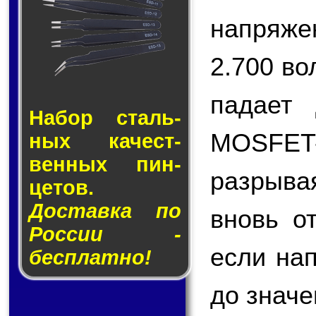
напряже
2.700 в
падает 
Набор сталь­
MOSFET
ных ка­чест­
вен­ных пин­
разрыва
це­тов.
Доставка по
вновь о
России -
если на
бесплатно!
до значе