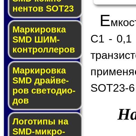
нен­тов SOT23
Е
мкос
Маркировка
C1 - 0,1
SMD ШИМ-
кон­трол­ле­ров
транзи
применя
Маркировка
SMD драй­ве­
SOT23-6
ров све­то­ди­о­
дов
На
Логотипы на
SMD-мик­ро­