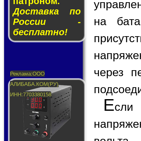
пат­ро­ном.
управле
Доставка по
на бат
России -
бесплатно!
присут
напряже
через п
подсоеди
Е
сли
напряже
вольта