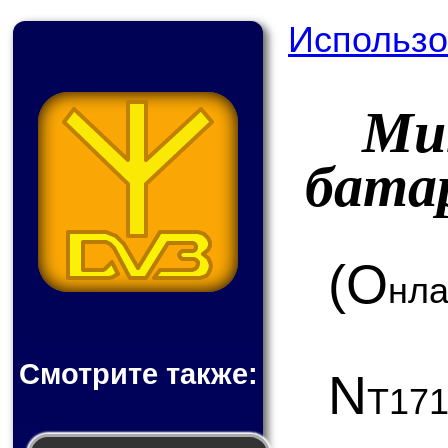
Использо
Ми
бата
(О
нла
Смотрите также:
N
T17