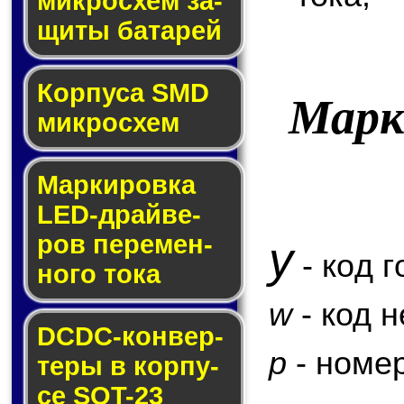
мик­ро­схем за­
щи­ты ба­та­рей
Корпуса SMD
Марк
мик­ро­схем
Маркировка
LED-драй­ве­
ров пе­ре­мен­
y
- код г
но­го то­ка
w
- код 
DCDC-кон­вер­
p
- номер
те­ры в кор­пу­
се SOT-23