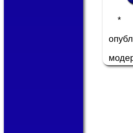
* 
опу
моде