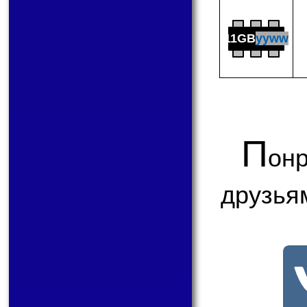
11GB
yyww
П
онр
друзья