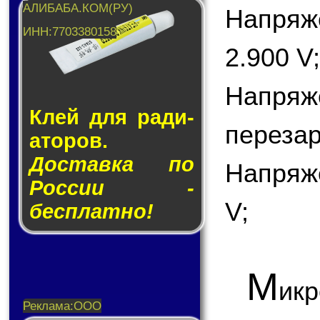
Напря
2.900 V;
Напря
Клей для ра­ди­
перезар
а­то­ров.
Доставка по
Напряж
России -
V;
бесплатно!
М
ик