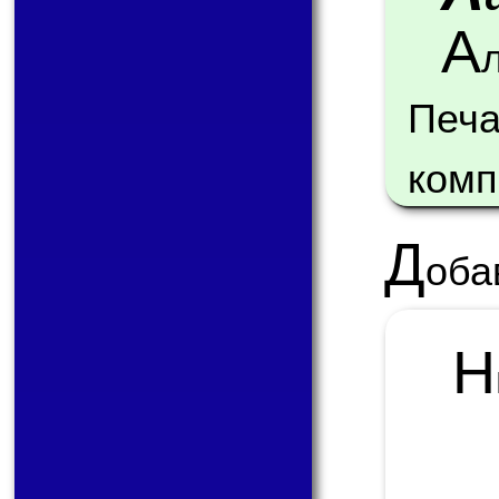
А
Пе
комп
Д
оба
Н