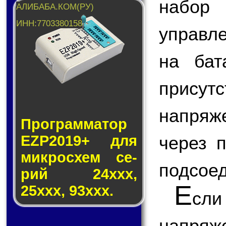
набор
управл
на ба
прису
напряж
Программатор
через п
EZP2019+ для
мик­ро­схем се­
подсоед
рий 24ххх,
Е
25ххх, 93ххх.
сл
напряж