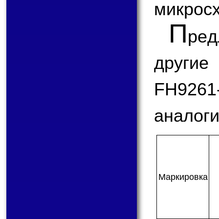
микрос
П
ре
другие
FH92
аналоги
Мар­ки­ров­ка