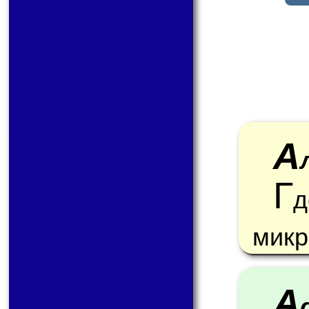
А
Г
д
микр
A