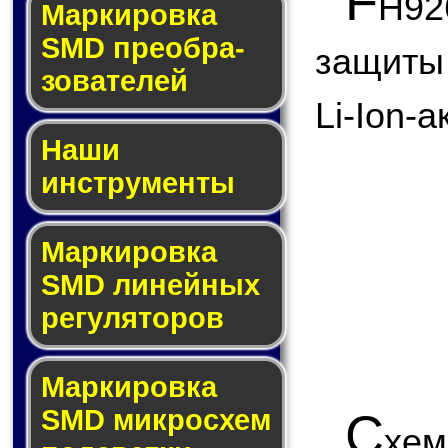
F
H9
Мар­ки­ров­ка
SMD пре­об­ра­
защиты
зо­ва­те­лей
Li-Ion-
Наши
инструменты
Маркировка
SMD ли­ней­ных
ре­гу­ля­то­ров
Маркировка
SMD мик­ро­схем
C
хе