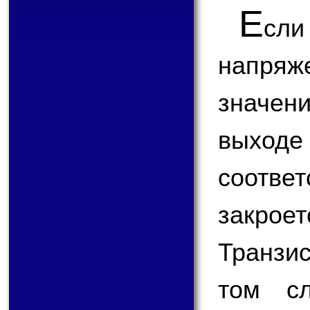
Е
сл
напря
значени
выход
соотве
закрое
Транзис
том сл