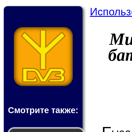
Использ
Ми
ба
Смотрите также: