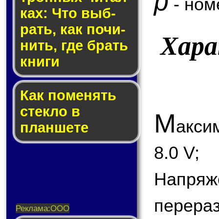
p
- ном
ках: Что выб­
рать, как по­чи­
Хар
нить, где брать
кни­ги
Как по­ме­нять
стек­ло в
М
акси
планшете
8.0 V;
Напря
перераз