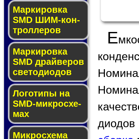
Маркировка
SMD ШИМ-кон­
трол­ле­ров
Е
мк
Маркировка
конден
SMD драй­ве­ров
Номина
све­то­ди­о­дов
Номина
Логотипы на
SMD-мик­ро­схе­
качест
мах
диодов
Микросхема