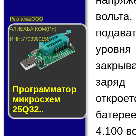
вольт
подава
уровн
закрыв
заряд 
Прог­рам­ма­тор
откроет
мик­ро­схем
25Q32..
батере
4.100 в