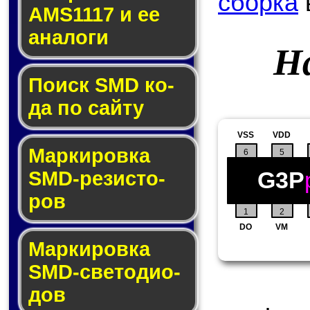
сборка
AMS1117 и ее
ана­ло­ги
На
Поиск SMD ко­
да по сай­ту
VSS
VDD
Маркировка
6
5
G3P
SMD-ре­зис­то­
ров
1
2
DO
VM
Маркировка
SMD-све­то­дио­
дов