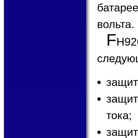
батарее
вольта.
F
H9
следую
защит
защи
тока;
защи