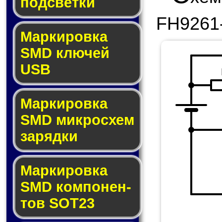
под­свет­ки
FH9261
Маркировка
SMD клю­чей
USB
Маркировка
SMD мик­рос­хем
за­ряд­ки
Маркировка
SMD ком­по­нен­
тов SOT23