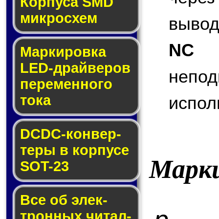
Корпуса SMD
мик­ро­схем
вывод
NC
(
Маркировка
LED-драй­ве­ров
неп
пе­ре­мен­но­го
то­ка
испол
DCDC-кон­вер­
те­ры в кор­пу­се
Марк
SOT-23
Все об элек­
трон­ных чи­тал­