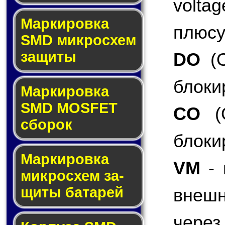
volta
Мар­ки­ров­ка
плюсу
SMD мик­рос­хем
защиты
DO
(O
блоки
Мар­ки­ров­ка
SMD MOSFET
CO
(O
сбо­рок
блоки
Мар­ки­ров­ка
VM
- 
мик­ро­схем за­
щи­ты ба­та­рей
внеш
чере