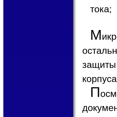
тока;
М
ик
осталь
защит
корпуса
П
ос
доку