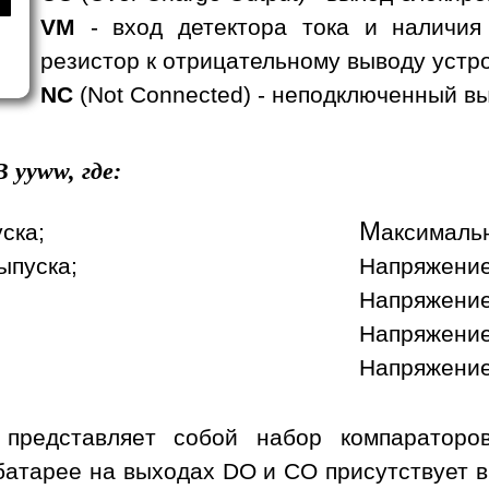
VM
- вход детектора тока и наличия
резистор к отрицательному выводу устр
NC
(Not Connected) - неподключенный вы
B
yyww, где:
М
уска;
аксимальн
ыпуска;
Напряжение
Напряжение
Напряжение
Напряжение
 представляет собой набор компараторо
батарее на выходах DO и CO присутствует 