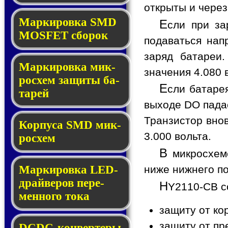
открыты и через
Мар­ки­ров­ка SMD
Е
сли при за
MOSFET сбо­рок
подаваться нап
заряд батареи.
Мар­ки­ров­ка мик­
значения 4.080 
ро­схем за­щи­ты ба­
Е
сли батаре
та­рей
выходе DO пада
Транзистор внов
Корпуса SMD мик­
3.000 вольта.
ро­схем
В
микросхеме
ниже нижнего по
Маркировка LED-
драй­ве­ров пе­ре­
H
Y2110-CB с
мен­но­го то­ка
защиту от ко
защиту от пр
DCDC-кон­вер­те­ры