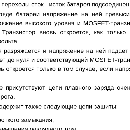
 переходы сток - исток батарея подсоединен
ряде батареи напряжение на ней превыси
ряжение высокого уровня и MOSFET-транзи
 Транзистор вновь откроется, как тольк
вольта.
я разряжается и напряжение на ней падает
ет до нуля и соответствующий MOSFET-транз
ь откроется только в том случае, если нап
 присутствуют цепи плавного заряда оче
рога.
одержит также следующие цепи защиты:
роткого замыкания;
евышения разрядного тока;