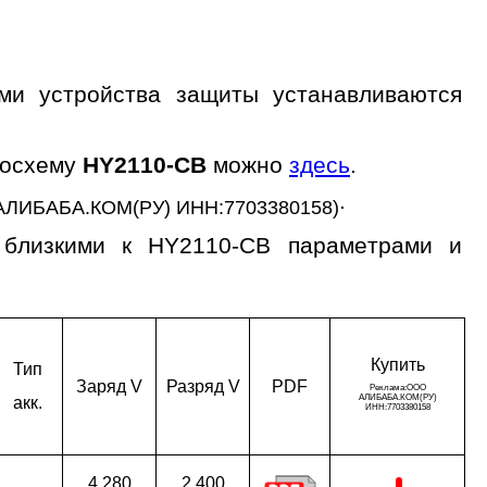
ми устройства защиты устанавливаются
росхему
HY2110-CB
можно
здесь
.
.
АЛИБАБА.КОМ(РУ) ИНН:7703380158)
 близкими к HY2110-CB параметрами и
Ку­пить
Тип
За­ряд V
Раз­ряд V
PDF
акк.
4.280
2.400