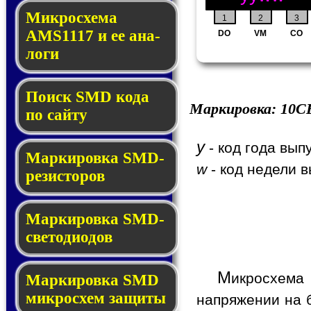
Микросхема
1
2
3
AMS1117 и ее ана­
DO
VM
CO
ло­ги
Поиск SMD ко­да
Маркировка:
10C
по сай­ту
y
- код года вып
Маркировка SMD-
w
- код недели в
ре­зис­то­ров
Маркировка SMD-
све­то­дио­дов
М
икросхема
Мар­ки­ров­ка SMD
мик­рос­хем защиты
напряжении на 