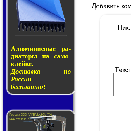
Д
обавить ко
Н
и
Алюминие­вые ра­
ди­а­то­ры на са­мо­
клей­ке.
Т
екс
Доставка по
России -
бесплатно!