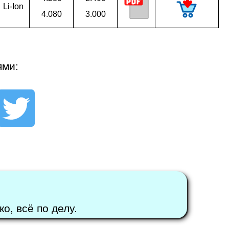
Li-Ion
4.080
3.000
ями:
о, всё по делу.