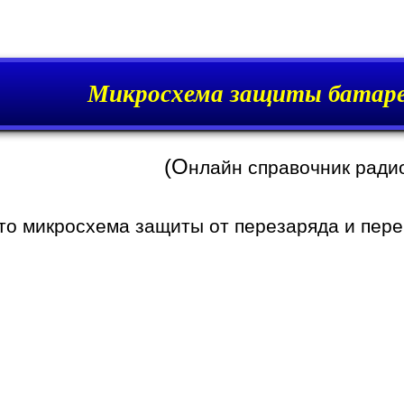
Микросхема защиты батар
(О
нлайн справочник ради
то микросхема защиты от перезаряда и перер