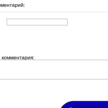
мментарий:
к:
т комментария: