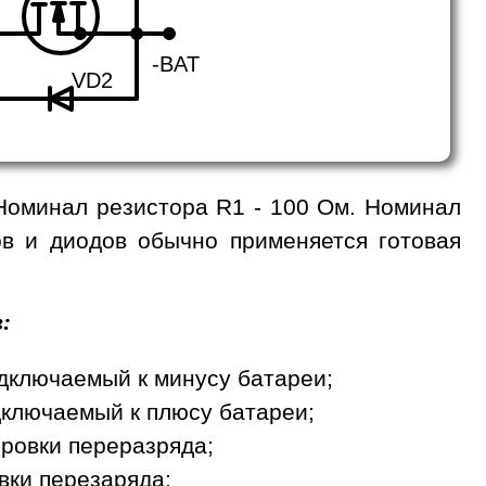
-BAT
VD2
. Номинал резистора R1 - 100 Ом. Номинал
в и диодов обычно применяется готовая
:
подключаемый к минусу батареи;
подключаемый к плюсу батареи;
ировки переразряда;
вки перезаряда;