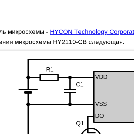
ль микросхемы -
HYCON Technology Corporat
ения микросхемы HY2110-CB следующая:
R1
VDD
C1
VSS
DO
Q1