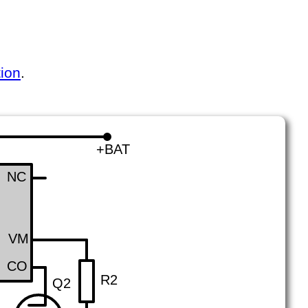
ion
.
+BAT
NC
VM
CO
R2
Q2