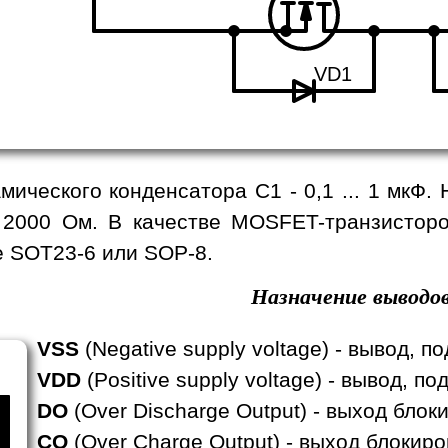
VD1
мического конденсатора C1 - 0,1 ... 1 мкФ
 2000 Ом. В качестве MOSFET-транзисторо
е SOT23-6 или SOP-8.
Назначение выводов
VSS
(Negative supply voltage) - вывод, 
VDD
(Positive supply voltage) - вывод, 
DO
(Over Discharge Output) - выход блок
CO
(Over Charge Output) - выход блокиро