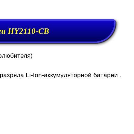
еи HY2110-CB
олюбителя)
азряда Li-Ion-аккумуляторной батареи .