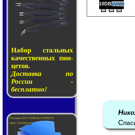
10DB
yyww
Набор сталь­ных
ка­чест­вен­ных пин­
це­тов.
Доставка по
России -
бесплатно!
Н
ико
С
пас