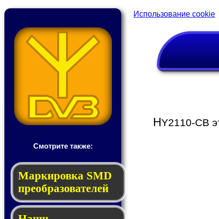
Использование cookie
H
Y2110-CB э
Смотрите также:
Мар­ки­ров­ка SMD
пре­об­ра­зо­ва­те­лей
Наши