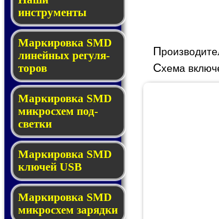
инструменты
Маркировка SMD
П
роизводите
ли­ней­ных ре­гу­ля­
C
то­ров
хема включ
Маркировка SMD
мик­ро­схем под­
свет­ки
Маркировка SMD
клю­чей USB
Маркировка SMD
мик­рос­хем за­ряд­ки