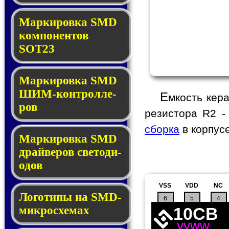
Маркировка SMD
ком­по­нен­тов
SOT23
Маркировка SMD
ШИМ-кон­трол­ле­
Е
мкость кера
ров
резистора R2 -
сборка
в корпус
Маркировка SMD
драй­ве­ров све­то­ди­
о­дов
VSS
VDD
NC
Логотипы на SMD-
6
5
4
мик­ро­схе­мах
10CB
yyww