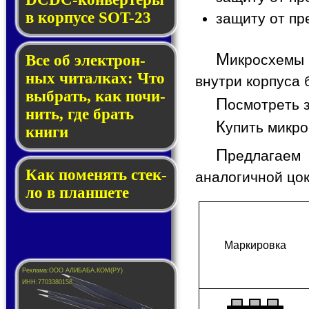
в кор­пу­се SOT-23
защиту от пр
М
Все об элек­трон­
икросхемы
ных чи­тал­ках: Что
внутри корпуса 
выб­рать, как по­чи­
П
осмотреть 
нить, где брать
К
упить микр
кни­ги
П
редлагаем
Как по­ме­нять стек­
аналогичной цо
ло в планшете
Мар­ки­ров­ка