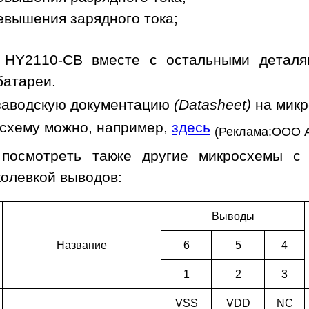
евышения зарядного тока;
 HY2110-CB вместе с остальными деталя
батареи.
заводскую документацию
(Datasheet)
на мик
осхему можно, например,
здесь
(Реклама:ООО 
 посмотреть также другие микросхемы с
колевкой выводов:
Выводы
Наз­ва­ние
6
5
4
1
2
3
VSS
VDD
NC