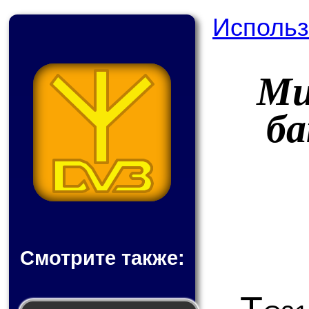
Использ
Ми
ба
Смотрите также: