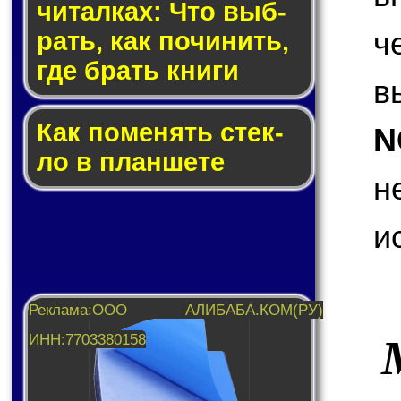
чи­тал­ках: Что выб­
ч
рать, как по­чи­нить,
где брать кни­ги
в
Как по­ме­нять стек­
N
ло в планшете
н
и