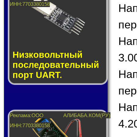
На
пер
На
Низковольтный
3.0
последовательный
На
порт UART.
пер
На
4.2