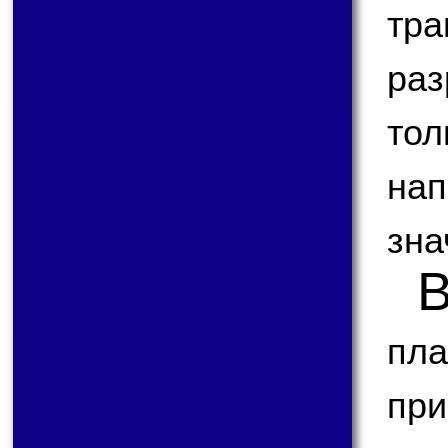
тра
раз
то
нап
зна
пла
пр