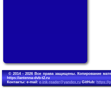
© 2014 - 2026 Все права защищены. Копирование мате
https://antenna-dvb-t2.ru
Контакты: e-mail:
e-ink-reader@yandex.ru
GitHub:
https:/