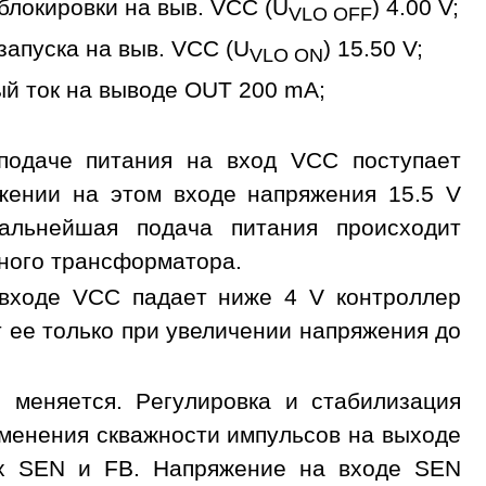
блокировки на выв. VCC (U
) 4.00 V;
VLO OFF
апуска на выв. VCC (U
) 15.50 V;
VLO ON
й ток на выводе OUT 200 mA;
подаче питания на вход VCC поступает
жении на этом входе напряжения 15.5 V
Дальнейшая подача питания происходит
ного трансформатора.
 входе VCC падает ниже 4 V контроллер
 ее только при увеличении напряжения до
 меняется. Регулировка и стабилизация
зменения скважности импульсов на выходе
ах SEN и FB. Напряжение на входе SEN