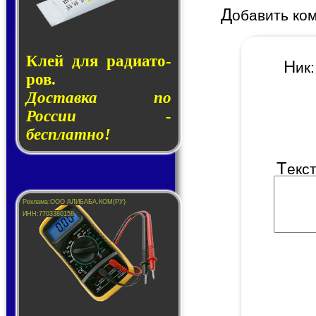
Д
обавить ко
Клей для ра­ди­а­то­
Н
и
ров.
Доставка по
России -
бесплатно!
Т
екс