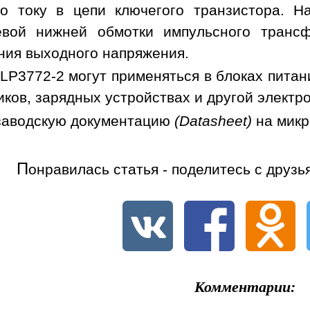
но току в цепи ключегого транзистора. 
евой нижней обмотки импульсного трансф
ния выходного напряжения.
LP3772-2 могут применяться в блоках пита
иков, зарядных устройствах и другой электр
заводскую документацию
(Datasheet)
на мик
П
онравилась статья - поделитесь с друзь
Комментарии: