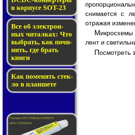
пропорциональ
в кор­пу­се SOT-23
снимается с л
отражая измене
Все об элек­трон­
М
икросхемы 
ных чи­тал­ках: Что
выб­рать, как по­чи­
лент и светильн
нить, где брать
П
осмотреть 
кни­ги
Как по­ме­нять стек­
ло в планшете