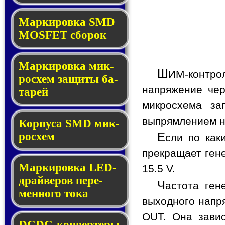
Мар­ки­ров­ка SMD
MOSFET сбо­рок
Мар­ки­ров­ка мик­
Ш
ИМ-контро
ро­схем за­щи­ты ба­
напряжение чер
та­рей
микросхема за
выпрямлением н
Корпуса SMD мик­
ро­схем
Е
сли по как
прекращает ген
Маркировка LED-
15.5 V.
драй­ве­ров пе­ре­
Ч
астота ген
мен­но­го то­ка
выходного напр
OUT. Она зави
DCDC-кон­вер­те­ры