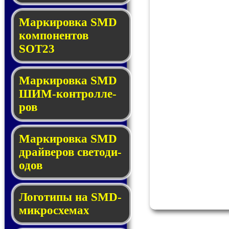
Маркировка SMD
ком­по­нен­тов
SOT23
Маркировка SMD
ШИМ-кон­трол­ле­
ров
Маркировка SMD
драй­ве­ров све­то­ди­
о­дов
Логотипы на SMD-
мик­ро­схе­мах