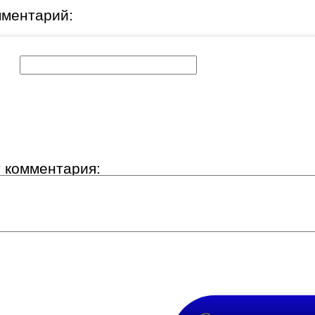
мментарий:
к:
т комментария: