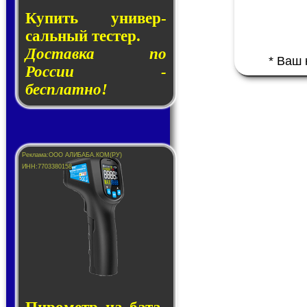
Купить уни­вер­
саль­ный тес­тер.
Доставка по
* Ваш
России -
бесплатно!