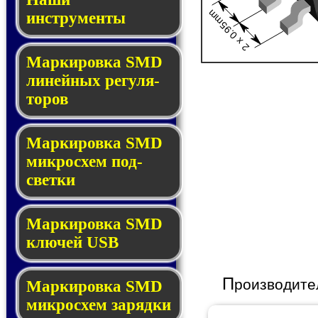
2 x 0.95mm
инструменты
Маркировка SMD
ли­ней­ных ре­гу­ля­
то­ров
Маркировка SMD
мик­ро­схем под­
свет­ки
Маркировка SMD
клю­чей USB
П
роизводите
Маркировка SMD
мик­рос­хем за­ряд­ки