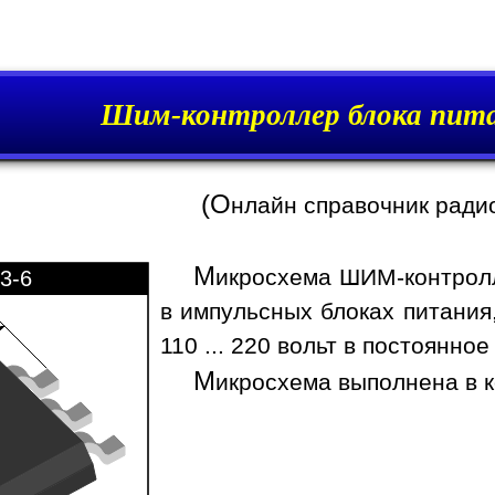
Шим-контроллер блока пита
(О
нлайн справочник ради
М
икросхема ШИМ-контролл
3-6
в импульсных блоках питани
110 ... 220 вольт в постоянное
М
икросхема выполнена в к