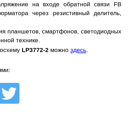
Напряжение на входе обратной связи FB
орматора через резистивный делитель,
ния планшетов, смартфонов, светодиодных
онной технике.
росхему
LP3772-2
можно
здесь
.
ями: