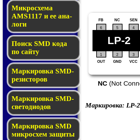
Микросхема
AMS1117 и ее ана­
FB
NC
SEN
ло­ги
6
5
4
LP-2
Поиск SMD ко­да
по сай­ту
1
2
3
OUT
GND
VCC
Маркировка SMD-
ре­зис­то­ров
NC
(Not Conn
Маркировка SMD-
Маркировка:
LP-2
све­то­дио­дов
Мар­ки­ров­ка SMD
мик­рос­хем защиты