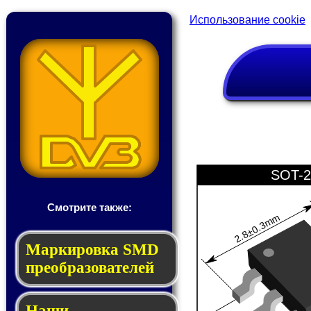
Использование cookie
SOT-2
Смотрите также:
2.8±0.3mm
Мар­ки­ров­ка SMD
пре­об­ра­зо­ва­те­лей
Наши