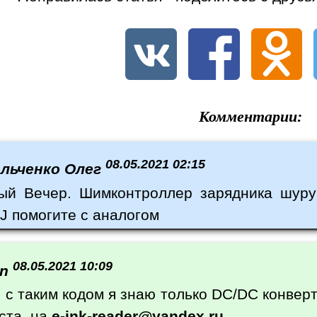
Комментарии:
08.05.2021 02:15
альченко Олег
ый Вечер. Шимконтроллер зарядника шур
J помогите с аналогом
08.05.2021 10:09
in
, с таким кодом я знаю только DC/DC конвер
ста, на
e-ink-reader@yandex.ru