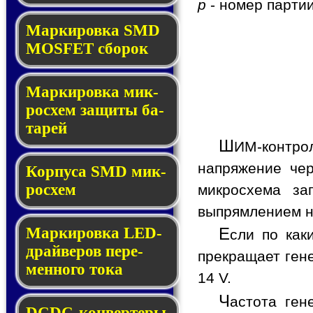
p
- номер партии
Мар­ки­ров­ка SMD
MOSFET сбо­рок
Мар­ки­ров­ка мик­
ро­схем за­щи­ты ба­
та­рей
Ш
ИМ-контро
напряжение че
Корпуса SMD мик­
ро­схем
микросхема за
выпрямлением н
Маркировка LED-
Е
сли по как
драй­ве­ров пе­ре­
прекращает ген
мен­но­го то­ка
14 V.
Ч
астота ген
DCDC-кон­вер­те­ры