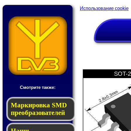
Использование cookie
SOT-2
Смотрите также:
2.8±0.3mm
Мар­ки­ров­ка SMD
пре­об­ра­зо­ва­те­лей
Наши