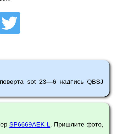
уповерта sot 23—6 надпись QBSJ
тер
SP6669AEK-L
. Пришлите фото,