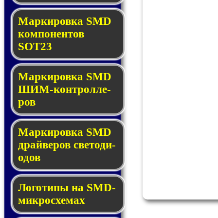
Маркировка SMD
ком­по­нен­тов
SOT23
Маркировка SMD
ШИМ-кон­трол­ле­
ров
Маркировка SMD
драй­ве­ров све­то­ди­
о­дов
Логотипы на SMD-
мик­ро­схе­мах