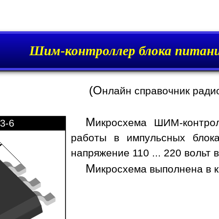
Шим-контроллер блока пита
(О
нлайн справочник ради
М
икросхема ШИМ-контро
3-6
работы в импульсных блок
напряжение 110 ... 220 вольт 
М
икросхема выполнена в к