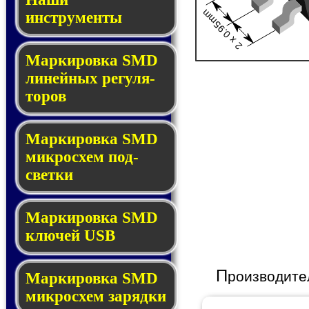
2 x 0.95mm
инструменты
Маркировка SMD
ли­ней­ных ре­гу­ля­
то­ров
Маркировка SMD
мик­ро­схем под­
свет­ки
Маркировка SMD
клю­чей USB
П
роизводите
Маркировка SMD
мик­рос­хем за­ряд­ки