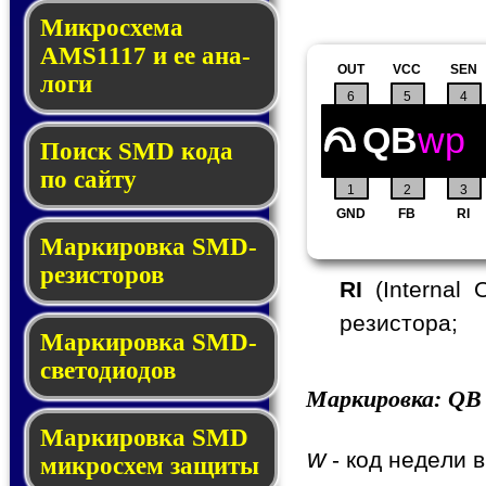
Микросхема
AMS1117 и ее ана­
OUT
VCC
SEN
ло­ги
6
5
4
QB
wp
Поиск SMD ко­да
по сай­ту
1
2
3
GND
FB
RI
Маркировка SMD-
ре­зис­то­ров
RI
(Internal 
резистора;
Маркировка SMD-
све­то­дио­дов
Маркировка:
QB
Мар­ки­ров­ка SMD
w
- код недели в
мик­рос­хем защиты