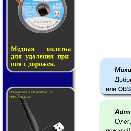
Медная оп­лет­ка
для уда­ле­ния при­
поя с до­ро­жек.
М
их
Д
обр
или OBS
A
dm
О
лег
пожалуй