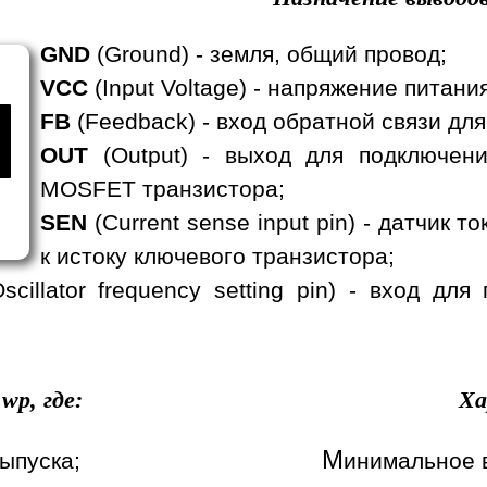
GND
(Ground) - земля, общий провод;
VCC
(Input Voltage) - напряжение питания
FB
(Feedback) - вход обратной связи дл
OUT
(Output) - выход для подключени
MOSFET транзистора;
SEN
(Current sense input pin) - датчик 
к истоку ключевого транзистора;
Oscillator frequency setting pin) - вход 
wp, где:
Ха
М
ыпуска;
инимальное 