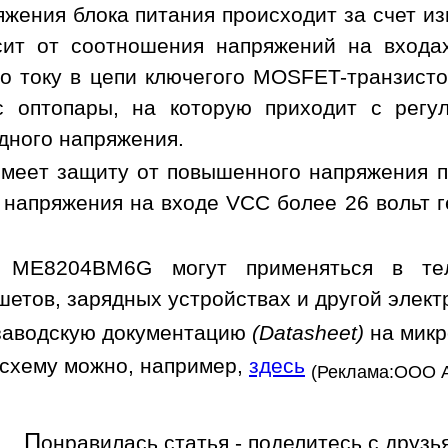
яжения блока питания происходит за счет и
сит от соотношения напряжений на вход
о току в цепи ключегого MOSFET-транзисто
с оптопары, на которую приходит с регу
дного напряжения.
имеет защиту от повышенного напряжения пит
 напряжения на входе VCC более 26 вольт
 ME8204BM6G могут применяться в теле
шетов, зарядных устройствах и другой элект
заводскую документацию
(Datasheet)
на мик
осхему можно, например,
здесь
(Реклама:ООО 
П
онравилась статья - поделитесь с друзь