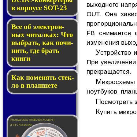
выходного напр
в кор­пу­се SOT-23
OUT. Она зави
пропорциональн
Все об элек­трон­
FB снимается 
ных чи­тал­ках: Что
изменения выхо
выб­рать, как по­чи­
нить, где брать
У
стройство 
кни­ги
При увеличении
прекращается.
Как по­ме­нять стек­
М
икросхемы
ло в планшете
ноутбуков, план
П
осмотреть 
К
упить микр