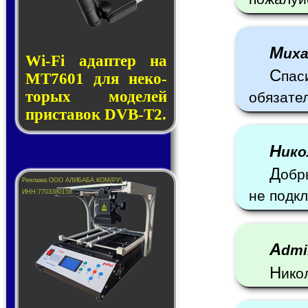
М
их
Wi-Fi адап­тер на
С
пас
MT7601 для не­ко­
то­рых мо­де­лей
обязате
прис­та­вок DVB-T2.
Н
ик
Д
обр
не подк
A
dm
Н
ико