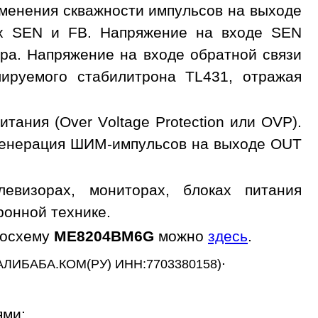
зменения скважности импульсов на выходе
ах SEN и FB. Напряжение на входе SEN
ра. Напряжение на входе обратной связи
лируемого стабилитрона TL431, отражая
ания (Over Voltage Protection или OVP).
 генерация ШИМ-импульсов на выходе OUT
визорах, мониторах, блоках питания
ронной технике.
росхему
ME8204BM6G
можно
здесь
.
.
АЛИБАБА.КОМ(РУ) ИНН:7703380158)
ями: