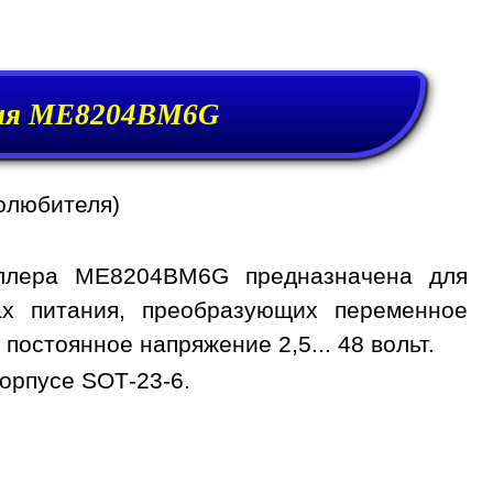
ния ME8204BM6G
олюбителя)
ллера ME8204BM6G предназначена для
ах питания, преобразующих переменное
в постоянное напряжение 2,5... 48 вольт.
орпусе SOT-23-6.