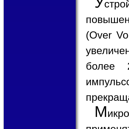
У
стр
повыше
(Over Vo
увеличе
более 
импул
прекращ
М
икр
применят