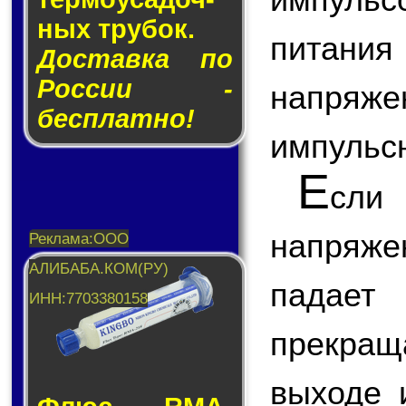
ных тру­бок.
питани
Доставка по
России -
напряже
бесплатно!
импульс
Е
сли
напряж
падае
прекращ
выходе 