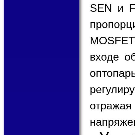
SEN и F
пропорци
MOSFET-
входе о
оптопа
регулир
отраж
напряже