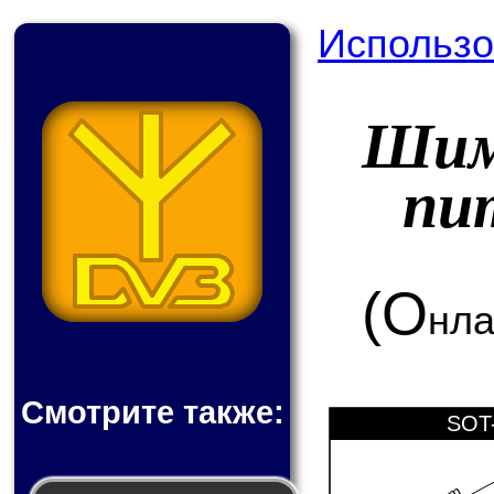
Использо
Шим
пи
(О
нла
Смотрите также:
SOT-