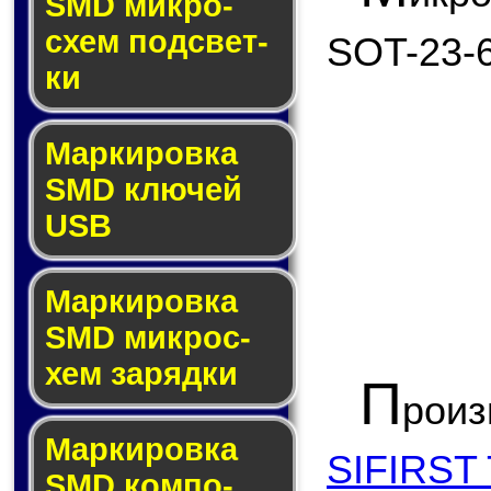
SMD мик­ро­
схем под­свет­
SOT-23-6
ки
Маркировка
SMD клю­чей
USB
Маркировка
SMD мик­рос­
хем за­ряд­ки
П
рои
Маркировка
SIFIRS
SMD ком­по­