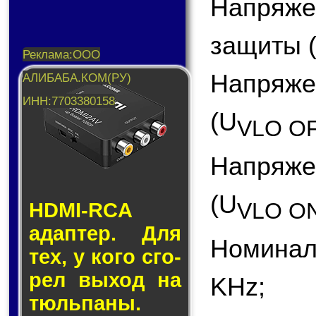
Напряж
защиты (
Напряже
(U
VLO O
Напряж
(U
VLO O
HDMI-RCA
адап­тер. Для
Номинал
тех, у кого сго­
рел вы­ход на
KHz;
тюль­па­ны.