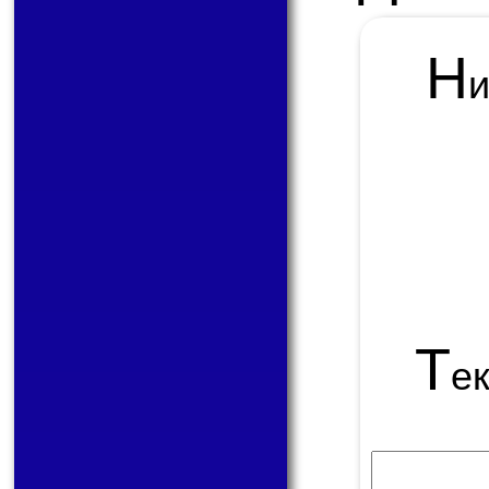
Н
Т
е