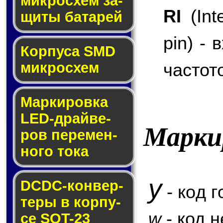
мик­ро­схем за­
RI
(Inte
щи­ты ба­та­рей
pin) -
Корпуса SMD
частот
мик­ро­схем
Маркировка
LED-драй­ве­
Марки
ров пе­ре­мен­
но­го то­ка
y
DCDC-кон­вер­
- код г
те­ры в кор­пу­
w
- код 
се SOT-23