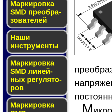
2.8±0.3mm
Мар­ки­ров­ка
SMD пре­об­ра­
зо­ва­те­лей
Наши
2 x 0.95mm
инструменты
Маркировка
преоб
SMD ли­ней­
ных ре­гу­ля­то­
напряж
ров
постоянн
Маркировка
М
икр