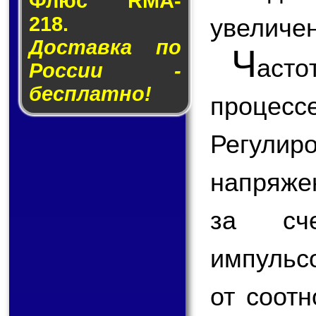
Флюс RMA-
218.
увеличен
Доставка по
Ч
аст
России -
бесплатно!
процес
Регулир
напряже
за сче
импульс
от соот