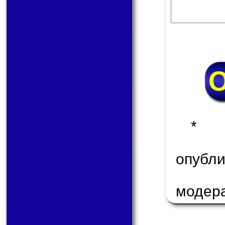
* 
опуб
модер