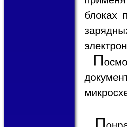
блоках 
зарядн
электрон
П
ос
докум
микросх
П
онр