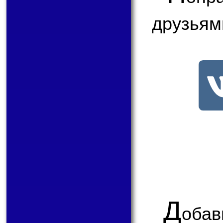
друзьям
Д
обав