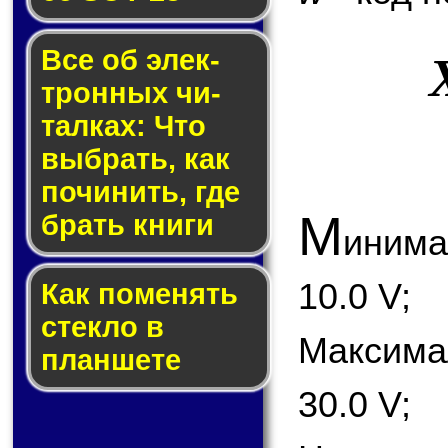
Все об элек­
трон­ных чи­
тал­ках: Что
выб­рать, как
по­чи­нить, где
М
брать кни­ги
иним
10.0 V;
Как по­ме­нять
стек­ло в
Максим
планшете
30.0 V;