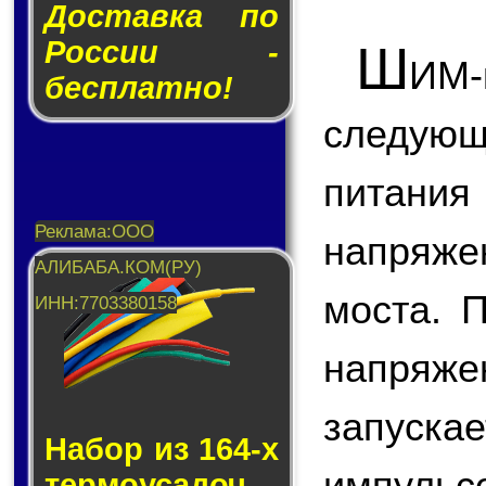
Доставка по
России -
Ш
ИМ
бесплатно!
следую
питани
напряже
моста. 
напряж
запус
Набор из 164-х
импуль
тер­мо­у­са­доч­