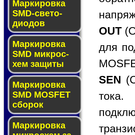
Маркировка
напряж
SMD-све­то­
дио­дов
OUT
(O
Мар­ки­ров­ка
для по
SMD мик­рос­
MOSFET
хем защиты
SEN
(C
Мар­ки­ров­ка
тока.
SMD MOSFET
сбо­рок
подкл
Мар­ки­ров­ка
транзи