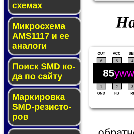
схе­мах
На
Микросхема
AMS1117 и ее
ана­ло­ги
OUT
VCC
SE
6
5
4
Поиск SMD ко­
85
yw
да по сай­ту
1
2
3
GND
FB
RI
Маркировка
SMD-ре­зис­то­
ров
обра