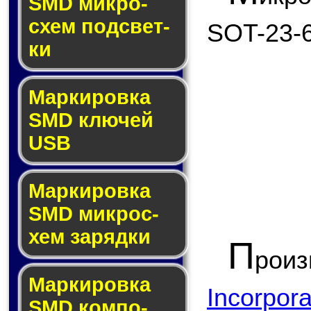
SMD мик­ро­
схем под­свет­
SOT-23-6
ки
Маркировка
SMD клю­чей
USB
Маркировка
SMD мик­рос­
хем за­ряд­ки
П
роиз
Маркировка
Incorpor
SMD ком­по­