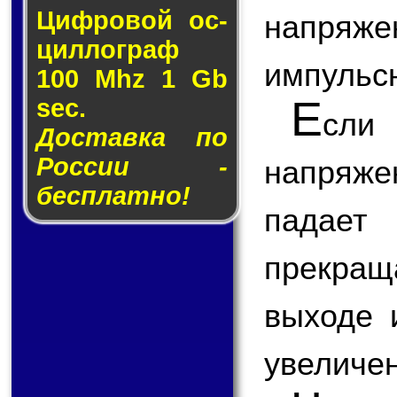
Циф­ро­вой ос­
напряже
цил­лог­раф
импульс
100 Mhz 1 Gb
Е
sec.
сли
Доставка по
России -
напряж
бесплатно!
падает
прекращ
выходе 
увеличен