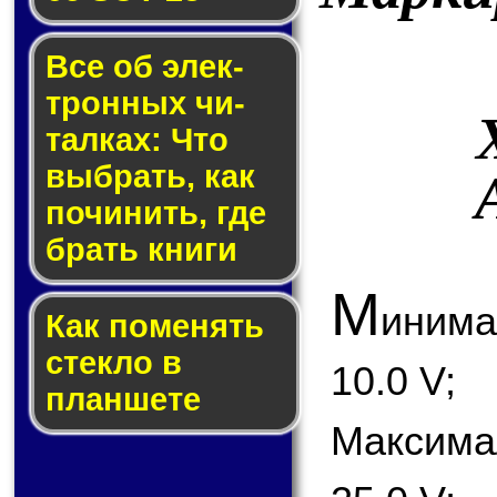
Все об элек­
трон­ных чи­
тал­ках: Что
выб­рать, как
по­чи­нить, где
брать кни­ги
М
иним
Как по­ме­нять
стек­ло в
10.0 V;
планшете
Максим