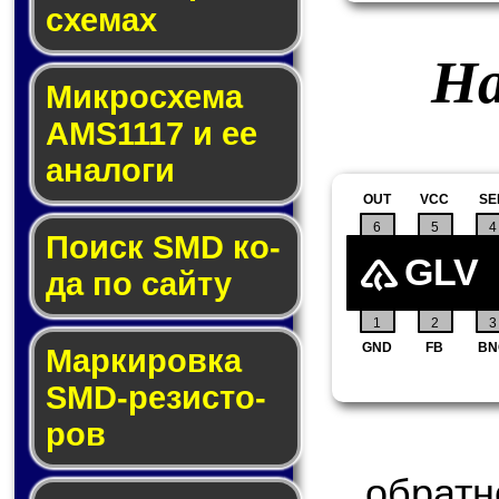
схе­мах
На
Микросхема
AMS1117 и ее
ана­ло­ги
OUT
VCC
SE
6
5
4
Поиск SMD ко­
GLV
да по сай­ту
1
2
3
GND
FB
BN
Маркировка
SMD-ре­зис­то­
ров
обра