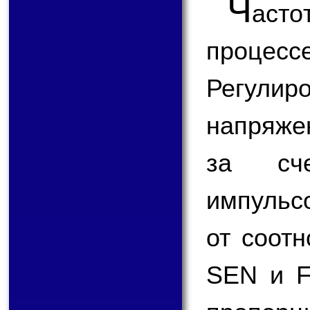
Ч
аст
процес
Регулир
напряже
за сче
импульс
от соот
SEN и F