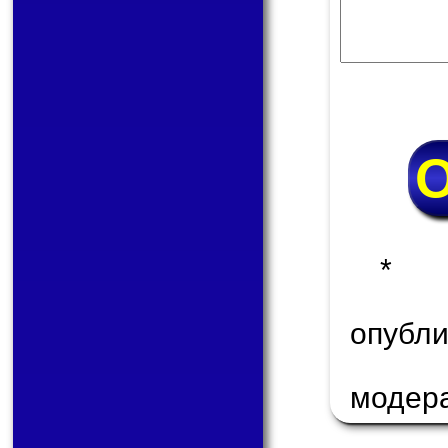
* 
опуб
модер