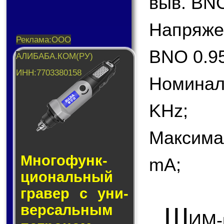
выв. BNO
Напряже
BNO 0.95
Номинал
KHz;
Максима
Много­функ­
mA;
цио­наль­ный
гра­вер с уни­
Ш
вер­саль­ным
ИМ