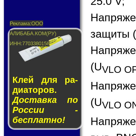
25.0 V;
Напряж
защиты (
Напряже
(U
VLO O
Клей для ра­
Напряж
ди­а­то­ров.
Доставка по
(U
VLO O
России -
бесплатно!
Напряже