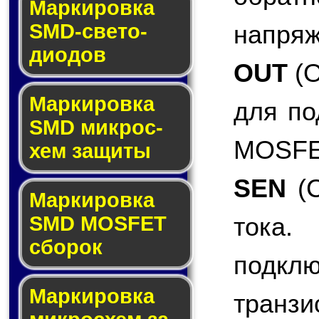
Маркировка
напряж
SMD-све­то­
дио­дов
OUT
(O
Мар­ки­ров­ка
для по
SMD мик­рос­
MOSFET
хем защиты
SEN
(C
Мар­ки­ров­ка
тока.
SMD MOSFET
сбо­рок
подкл
Мар­ки­ров­ка
транзи