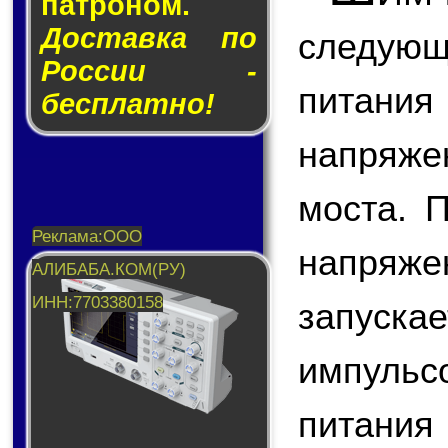
пат­ро­ном.
Доставка по
следую
России -
питани
бесплатно!
напряже
моста. 
напряж
запус
импуль
питани