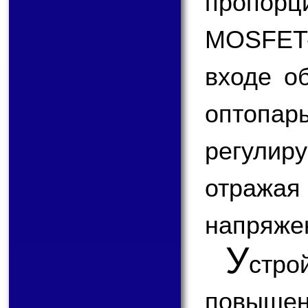
пропорци
MOSFET-
входе о
оптопа
регулир
отраж
напряже
У
стр
повыше