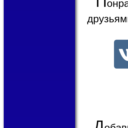
П
онр
друзьям
Д
обав