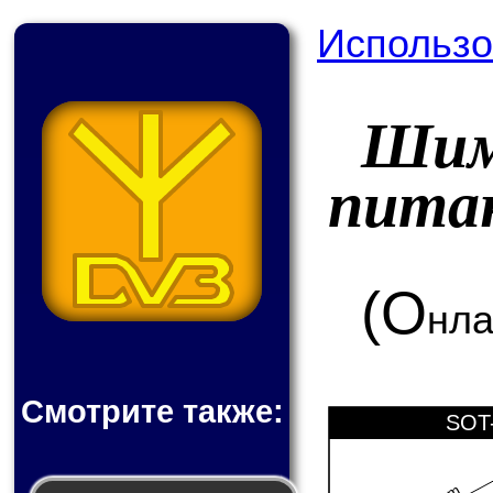
Использо
Шим
пита
(О
нла
Смотрите также:
SOT-