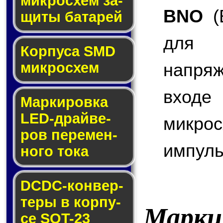
мик­ро­схем за­
BNO
(B
щи­ты ба­та­рей
для 
Корпуса SMD
напря
мик­ро­схем
входе
Маркировка
LED-драй­ве­
микр
ров пе­ре­мен­
импуль
но­го то­ка
DCDC-кон­вер­
те­ры в кор­пу­
Марки
се SOT-23