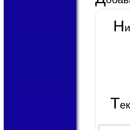
Н
Т
е