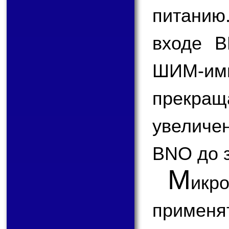
питанию
входе B
ШИМ-и
прекращ
увелич
BNO до з
М
икр
применят