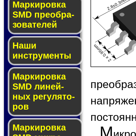
2.8±0.3mm
Мар­ки­ров­ка
SMD пре­об­ра­
зо­ва­те­лей
Наши
2 x 0.95mm
инструменты
Маркировка
преоб
SMD ли­ней­
ных ре­гу­ля­то­
напряж
ров
постоянн
Маркировка
М
икр