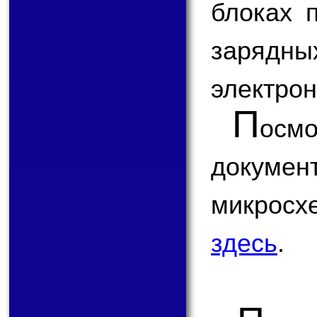
блоках 
зарядн
электрон
П
ос
докум
микрос
здесь
.