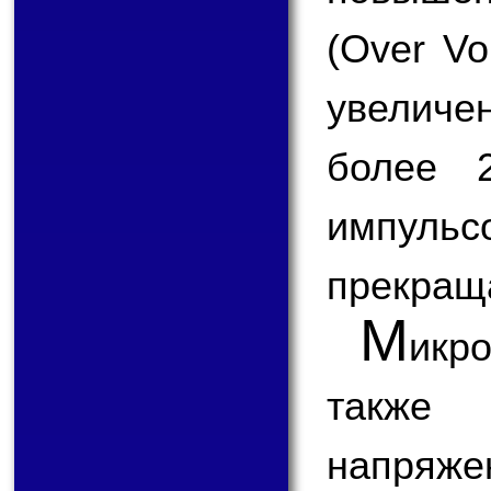
(Over Vo
увеличе
более 
импул
прекращ
М
икр
также
напряж